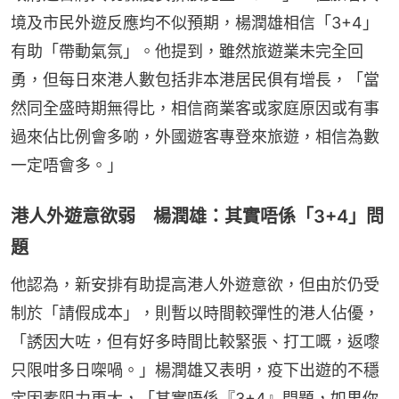
境及市民外遊反應均不似預期，楊潤雄相信「3+4」
有助「帶動氣氛」。他提到，雖然旅遊業未完全回
勇，但每日來港人數包括非本港居民俱有增長，「當
然同全盛時期無得比，相信商業客或家庭原因或有事
過來佔比例會多啲，外國遊客專登來旅遊，相信為數
一定唔會多。」
港人外遊意欲弱 楊潤雄：其實唔係「3+4」問
題
他認為，新安排有助提高港人外遊意欲，但由於仍受
制於「請假成本」，則暫以時間較彈性的港人佔優，
「誘因大咗，但有好多時間比較緊張、打工嘅，返嚟
只限咁多日㗎喎。」楊潤雄又表明，疫下出遊的不穩
定因素阻力更大，「其實唔係『3+4』問題，如果你