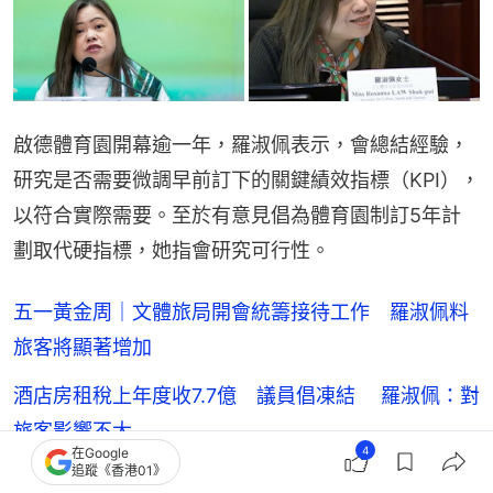
啟德體育園開幕逾一年，羅淑佩表示，會總結經驗，
研究是否需要微調早前訂下的關鍵績效指標（KPI），
以符合實際需要。至於有意見倡為體育園制訂5年計
劃取代硬指標，她指會研究可行性。
五一黃金周｜文體旅局開會統籌接待工作 羅淑佩料
旅客將顯著增加
酒店房租稅上年度收7.7億 議員倡凍結 羅淑佩：對
旅客影響不大
4
在Google
追蹤《香港01》
Art Basel巴塞爾藝術展｜羅淑佩：未來5年香港成亞