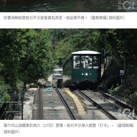
珍寶海鮮舫曾吸引不少旅客慕名而至，但此情不再。（羅君豪攝/ 資料圖片）
第六代山頂纜車於周六（27日）登場，吸引不少港人遊覽「打卡」。（盧翊銘攝/
資料圖片）