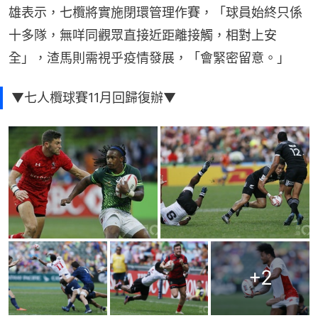
雄表示，七欖將實施閉環管理作賽，「球員始終只係
十多隊，無咩同觀眾直接近距離接觸，相對上安
全」，渣馬則需視乎疫情發展，「會緊密留意。」
▼七人欖球賽11月回歸復辦▼
+
2