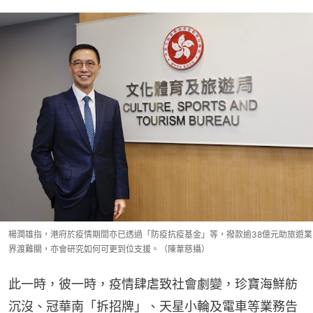
楊潤雄指，港府於疫情期間亦已透過「防疫抗疫基金」等，撥款逾38億元助旅遊業
界渡難關，亦會研究如何可更到位支援。（陳葦慈攝）
此一時，彼一時，疫情肆虐致社會劇變，珍寶海鮮舫
沉沒、冠華南「拆招牌」、天星小輪及電車等業務告