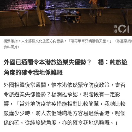
楊潤雄指，未來將循文化旅遊方向發展，「唔再單單只講購物天堂。」（歐嘉樂攝/
資料圖片）
外國已通關令本港旅遊業失優勢？ 楊：純旅遊
角度的確令我地係難嘅
外國相繼復常通關，惟本港依然緊守防疫政策，會否
令旅遊業失卻優勢？楊潤雄承認，現階段有一定影
響，「當外地防疫抗疫措施相對比較簡單，我哋比較
嚴謹少少時，啲人去佢哋啲地方容易過係香港，呢個
係的確。從純旅遊角度，亦的確令我地係難嘅。」