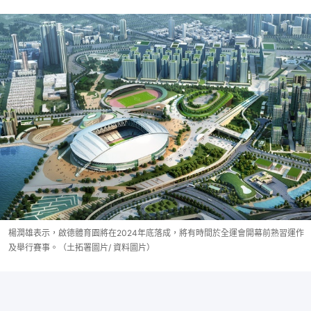
楊潤雄表示，啟德體育園將在2024年底落成，將有時間於全運會開幕前熟習運作
及舉行賽事。（土拓署圖片/ 資料圖片）