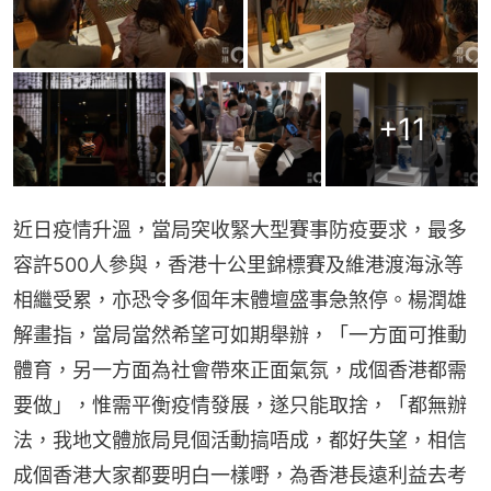
+
11
近日疫情升溫，當局突收緊大型賽事防疫要求，最多
容許500人參與，香港十公里錦標賽及維港渡海泳等
相繼受累，亦恐令多個年末體壇盛事急煞停。楊潤雄
解畫指，當局當然希望可如期舉辦，「一方面可推動
體育，另一方面為社會帶來正面氣氛，成個香港都需
要做」，惟需平衡疫情發展，遂只能取捨，「都無辦
法，我地文體旅局見個活動搞唔成，都好失望，相信
成個香港大家都要明白一樣嘢，為香港長遠利益去考