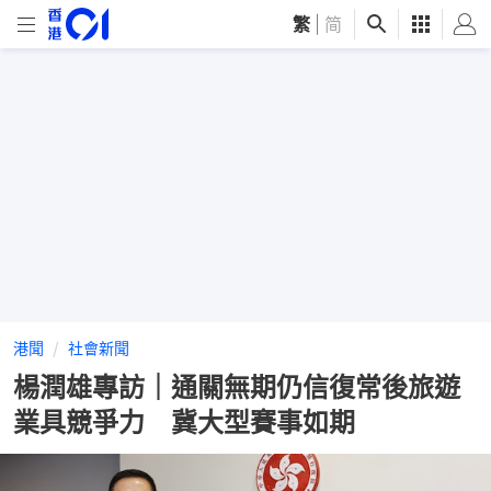
繁
|
简
港聞
社會新聞
楊潤雄專訪｜通關無期仍信復常後旅遊
業具競爭力 冀大型賽事如期