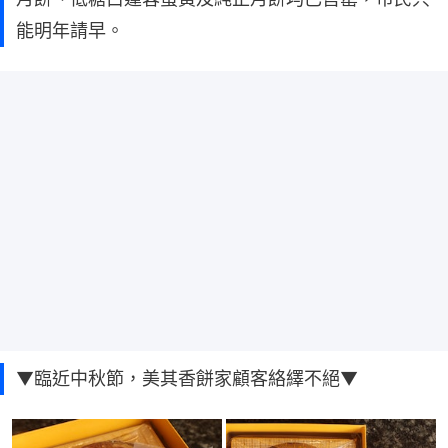
能明年請早。
▼臨近中秋節，美其香餅家顧客絡繹不絕▼