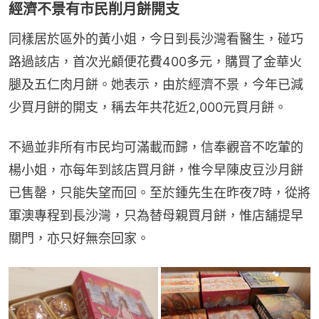
經濟不景有市民削月餅開支
同樣居於區外的黃小姐，今日到長沙灣看醫生，碰巧
路過該店，首次光顧便花費400多元，購買了金華火
腿及五仁肉月餅。她表示，由於經濟不景，今年已減
少買月餅的開支，稱去年共花近2,000元買月餅。
不過並非所有市民均可滿載而歸，信奉觀音不吃葷的
楊小姐，亦每年到該店買月餅，惟今早陳皮豆沙月餅
已售罄，只能失望而回。至於鍾先生在昨夜7時，從將
軍澳專程到長沙灣，只為替母親買月餅，惟店舖提早
關門，亦只好無奈回家。