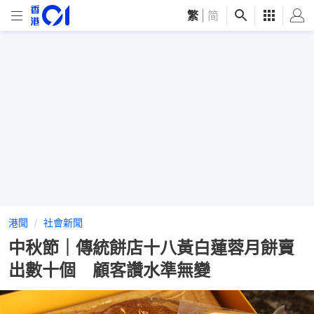
繁
|
简
港聞
社會新聞
中秋節｜傳統餅店十八黃白蓮蓉月餅賣
出數十個 顧客讚水準無變