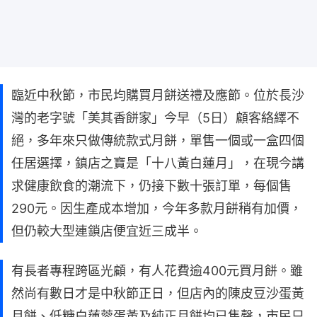
臨近中秋節，市民均購買月餅送禮及應節。位於長沙
灣的老字號「美其香餅家」今早（5日）顧客絡繹不
絕，多年來只做傳統款式月餅，單售一個或一盒四個
任居選擇，鎮店之寶是「十八黃白蓮月」，在現今講
求健康飲食的潮流下，仍接下數十張訂單，每個售
290元。因生產成本增加，今年多款月餅稍有加價，
但仍較大型連鎖店便宜近三成半。
有長者專程跨區光顧，有人花費逾400元買月餅。雖
然尚有數日才是中秋節正日，但店內的陳皮豆沙蛋黃
月餅、低糖白蓮蓉蛋黃及純正月餅均已售罄，市民只