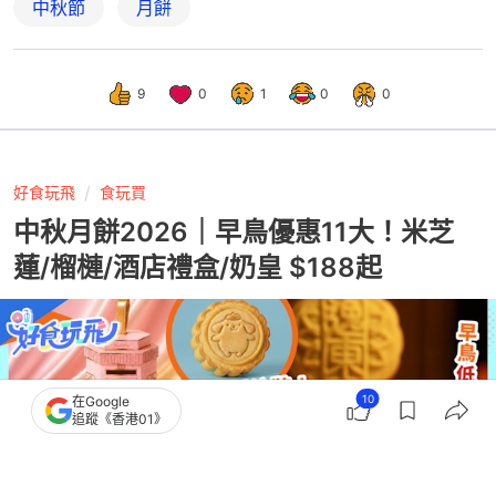
中秋節
月餅
9
0
1
0
0
好食玩飛
食玩買
中秋月餅2026｜早鳥優惠11大！米芝
蓮/榴槤/酒店禮盒/奶皇 $188起
10
在Google
追蹤《香港01》