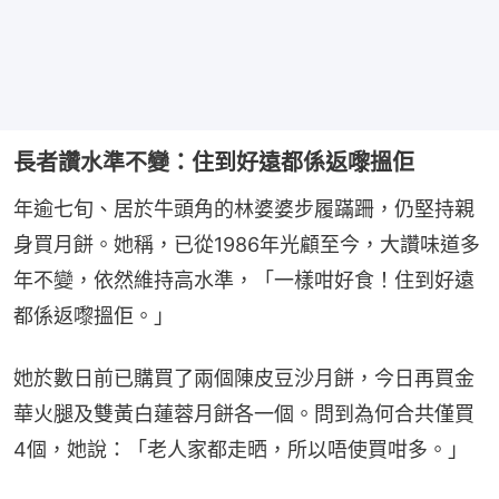
長者讚水準不變：住到好遠都係返嚟搵佢
年逾七旬、居於牛頭角的林婆婆步履蹣跚，仍堅持親
身買月餅。她稱，已從1986年光顧至今，大讚味道多
年不變，依然維持高水準，「一樣咁好食！住到好遠
都係返嚟搵佢。」
她於數日前已購買了兩個陳皮豆沙月餅，今日再買金
華火腿及雙黃白蓮蓉月餅各一個。問到為何合共僅買
4個，她說：「老人家都走晒，所以唔使買咁多。」