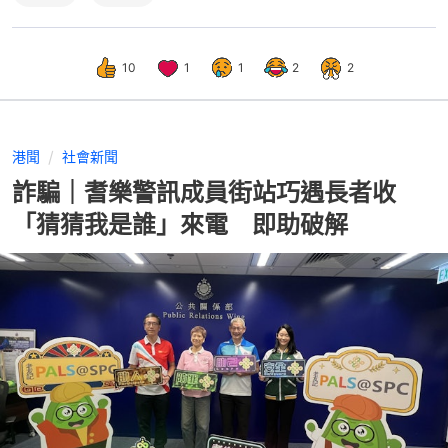
10
1
1
2
2
港聞
社會新聞
詐騙｜耆樂警訊成員街站巧遇長者收
「猜猜我是誰」來電 即助破解