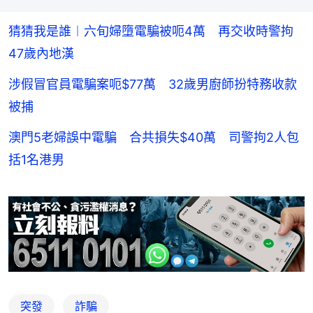
猜猜我是誰︱六旬婦墮電騙被呃4萬 再交收時警拘
47歲內地漢
涉假冒官員電騙案呃$77萬 32歲男廚師扮特務收款
被捕
澳門5老婦誤中電騙 合共損失$40萬 司警拘2人包
括1名港男
突發
詐騙