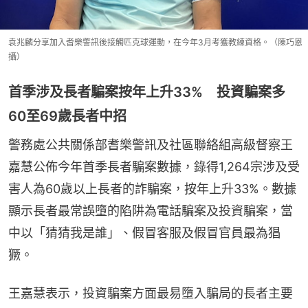
袁兆麟分享加入耆樂警訊後接觸匹克球運動，在今年3月考獲教練資格。（陳巧恩
攝）
首季涉及長者騙案按年上升33% 投資騙案多
60至69歲長者中招
警務處公共關係部耆樂警訊及社區聯絡組高級督察王
嘉慧公佈今年首季長者騙案數據，錄得1,264宗涉及受
害人為60歲以上長者的詐騙案，按年上升33%。數據
顯示長者最常誤墮的陷阱為電話騙案及投資騙案，當
中以「猜猜我是誰」、假冒客服及假冒官員最為猖
獗。
王嘉慧表示，投資騙案方面最易墮入騙局的長者主要