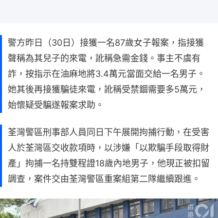
警方昨日（30日）接獲一名87歲女子報案，指接獲
聲稱為其兒子的來電，訛稱急需金錢。事主不虞有
詐，按指示在油麻地將3.4萬元當面交給一名男子。
她其後再接獲騙徒來電，訛稱受禁錮需要多5萬元，
始懷疑受騙遂報案求助。
荃灣警區刑事部人員同日下午展開拘捕行動，在受害
人於荃灣區交收款項時，以涉嫌「以欺騙手段取得財
產」拘捕一名持雙程證18歲內地男子，他現正被扣留
調查，案件交由荃灣警區重案組第二隊繼續跟進。