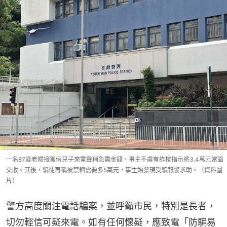
一名87歲老婦接獲假兒子來電聲稱急需金錢，事主不虞有詐按指示將3.4萬元當面
交收。其後，騙徒再稱被禁錮需要多5萬元，事主始發現受騙報警求助。（資料圖
片）
警方高度關注電話騙案，並呼籲市民，特別是長者，
切勿輕信可疑來電。如有任何懷疑，應致電「防騙易