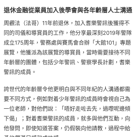
退休金融從業員加入後學會與各年齡層人士溝通
周觀法（法哥）11年前退休，加入耆樂警訊後獲得不
同的司儀和導賞員的工作，他分享最深刻2019年警隊
成立175周年，警務處與賽馬會合辦「大館101」專題
展覽，他獲派為該展覽的導賞員，當時需要接待不同
年齡層的團體，包括少年警訊、警察學長計劃，耆樂
警訊的成員。
誇世代的年齡層令他更明白與不同年紀的人溝通都需
要不同方式，例如對着少年警訊的成員時會視自己為
一位老師，對他們說：「唔好走咗去先，過嚟呢邊傾
下偈」；對着耆樂警訊的成員，就多與他們互動，向
他發問，即使知道答案，仍假裝向他請教，過程中給