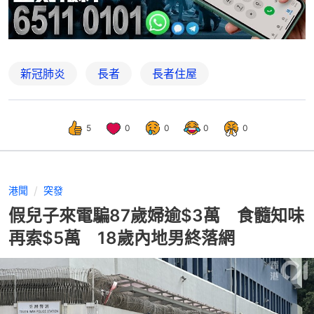
新冠肺炎
長者
長者住屋
5
0
0
0
0
港聞
突發
假兒子來電騙87歲婦逾$3萬 食髓知味
再索$5萬 18歲內地男終落網