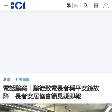
繁
|
简
港聞
社會新聞
電話騙案｜騙徒致電長者稱平安鐘故
障 長者安居協會籲見疑即報