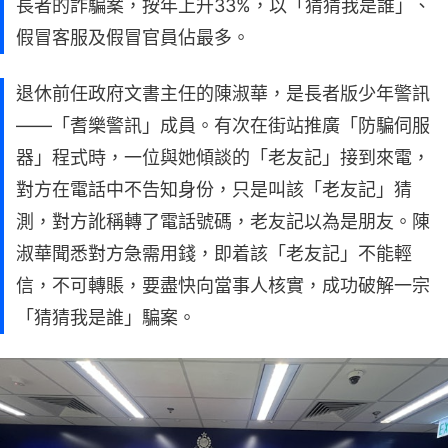
長者的詐騙案，按年上升33%，以「猜猜我是誰」、
假冒客服及假冒官員佔最多。
退休前任政府文書主任的陳淑華，是長者版少年警訊
——「耆樂警訊」成員。有次在街站推廣「防騙伺服
器」程式時，一位與她傾談的「老友記」接到來電，
對方在電話中不告知身份，只是叫該「老友記」猜
測，對方訛稱轉了電話號碼，老友記以為是朋友。陳
淑華聞悉對方急需用錢，即着該「老友記」不能輕
信，不可轉賬，要盡快向當事人核實，成功破解一宗
「猜猜我是誰」騙案。