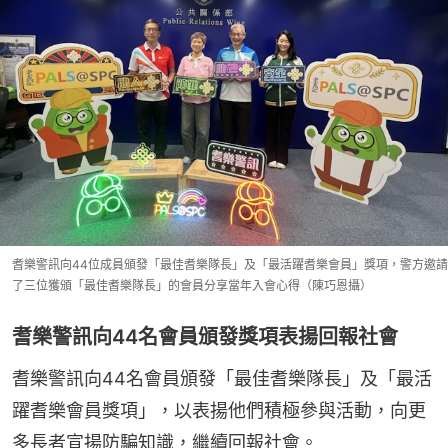
耆樂警訊向44位成員頒發「最佳耆樂隊長」及「最活躍耆樂會員」獎項，警方邀請
了三位獲頒「最佳耆樂隊長」的會員分享當年入會心得（陳巧恩攝）
耆樂警訊向44名會員頒發獎項表揚回報社會
耆樂警訊向44名會員頒發「最佳耆樂隊長」及「最活
躍耆樂會員獎項」，以表揚他們積極參與活動，向更
多長者宣揚防騙知識，繼續回報社會。