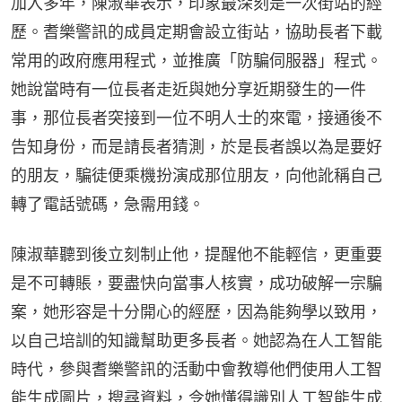
加入多年，陳淑華表示，印象最深刻是一次街站的經
歷。耆樂警訊的成員定期會設立街站，協助長者下載
常用的政府應用程式，並推廣「防騙伺服器」程式。
她說當時有一位長者走近與她分享近期發生的一件
事，那位長者突接到一位不明人士的來電，接通後不
告知身份，而是請長者猜測，於是長者誤以為是要好
的朋友，騙徒便乘機扮演成那位朋友，向他訛稱自己
轉了電話號碼，急需用錢。
陳淑華聽到後立刻制止他，提醒他不能輕信，更重要
是不可轉賬，要盡快向當事人核實，成功破解一宗騙
案，她形容是十分開心的經歷，因為能夠學以致用，
以自己培訓的知識幫助更多長者。她認為在人工智能
時代，參與耆樂警訊的活動中會教導他們使用人工智
能生成圖片，搜尋資料，令她懂得識別人工智能生成