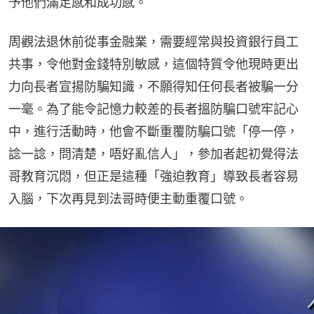
予他們滿足感和成功感。
周觀法退休前從事金融業，需要經常與投資銀行員工
共事，令他對金錢特別敏感，這個特質令他現時更出
力向長者宣揚防騙知識，不願得知任何長者被騙一分
一毫。為了能令記憶力較差的長者搵防騙口號牢記心
中，進行活動時，他會不斷重覆防騙口號「停一停，
諗一諗，問清楚，唔好亂信人」，參加者起初覺得法
哥教育沉悶，但正是這種「強迫教育」導致長者容易
入腦，下次再見到法哥時便主動重覆口號。