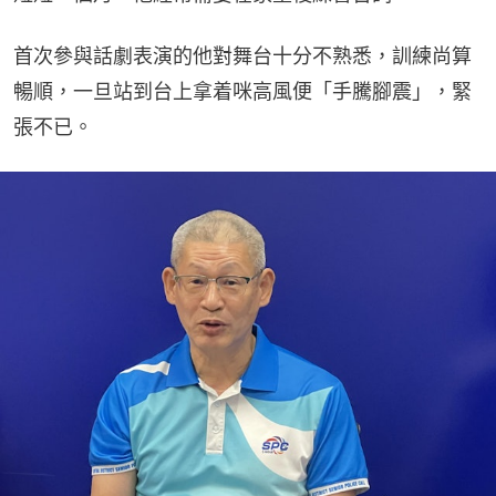
首次參與話劇表演的他對舞台十分不熟悉，訓練尚算
暢順，一旦站到台上拿着咪高風便「手騰腳震」，緊
張不已。