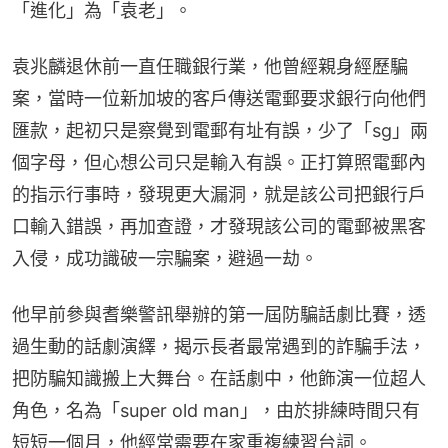
「進化」為「袁老」。
袁兆麟退休前一直任職銀行業，他曾經親身經歷騙
案，當時一位新加坡的客戶傳送電郵要求銀行向他們
匯款，起初只是察覺到電郵有址有誤，少了「sg」兩
個字母，但心想公司只是輸入有誤。正打算照電郵內
的指示行事時，發現更大漏洞，就是該公司把銀行戶
口輸入錯誤，再加查證，才發現該公司的電郵被黑客
入侵，成功識破一宗騙案，避過一劫。
他早前參與耆樂警訊舉辦的第一屆防騙話劇比賽，透
過生動的話劇演繹，揭示長者最常遇到的詐騙手法，
把防騙知識搬上大舞台。在話劇中，他飾演一位超人
角色，名為「super old man」，由於排練時間只有
短短一個月，他經常需要在家重複練習台詞。