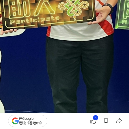
5
在Google
周觀法藉着在沙田區擔任司儀加入耆樂警訊，期望總部未來繼續安排他不同形式的
追蹤《香港01》
司儀工作。（陳巧恩攝）