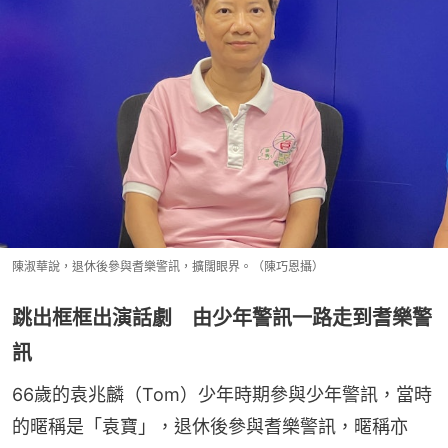
陳淑華說，退休後參與耆樂警訊，擴闊眼界。（陳巧恩攝）
跳出框框出演話劇 由少年警訊一路走到耆樂警
訊
66歲的袁兆麟（Tom）少年時期參與少年警訊，當時
的暱稱是「袁寶」，退休後參與耆樂警訊，暱稱亦