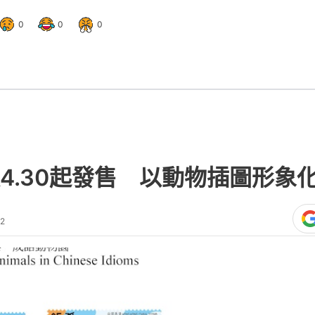
0
0
0
4.30起發售 以動物插圖形象
22