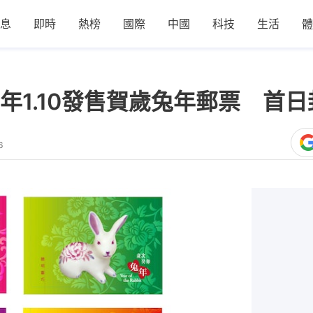
息
即時
熱榜
國際
中國
科技
生活
體
年1.10發售賀歲兔年郵票 首
6