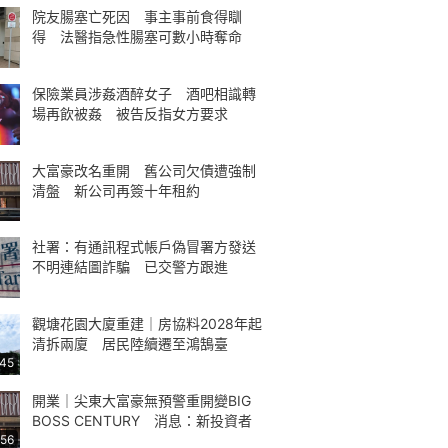
院友腸塞亡死因 事主事前食得瞓
得 法醫指急性腸塞可數小時奪命
保險業員涉姦酒醉女子 酒吧相識轉
場再飲被姦 被告反指女方要求
大富豪改名重開 舊公司欠債遭強制
清盤 新公司再簽十年租約
社署：有通訊程式帳戶偽冒署方發送
不明連結圖詐騙 已交警方跟進
觀塘花園大廈重建｜房協料2028年起
清拆兩廈 居民陸續遷至鴻鵠臺
:45
開業｜尖東大富豪無預警重開變BIG
BOSS CENTURY 消息：新投資者
:56