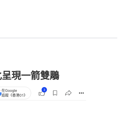
化呈現一箭雙鵰
3
在Google
追蹤《香港01》