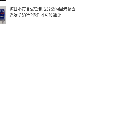
遊日本帶含受管制成分藥物回港會否
違法？須符2條件才可獲豁免