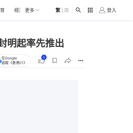
育
經濟
更多
01深圳
繁
觀點
|
简
健康
好食玩飛
登入
女
日封明起率先推出
5
在Google
追蹤《香港01》