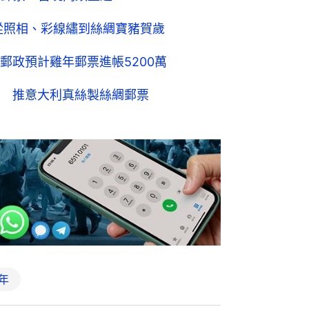
 從照相、彩線繡到絲綢寶豬賀歲
郵政預計雞年郵票進帳5200萬
 推意大利真絲製絲綢郵票
年