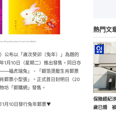
熱門文
日）公布以「歲次癸卯（兔年）」為題的
年1月10日（星期二）推出發售。同日亦
——福虎瑞兔」、「銀箔燙壓生肖郵票
肖郵票小型張」。正式首日封明日（20
物坊「郵購網」發售。
保險經紀涉
3年1月10日發行兔年郵票▼
歲已婚 