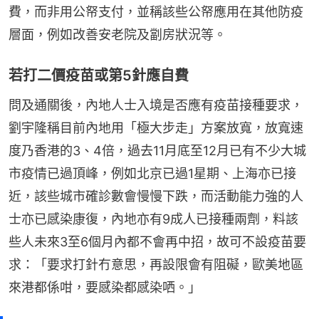
費，而非用公帑支付，並稱該些公帑應用在其他防疫
層面，例如改善安老院及劏房狀況等。
若打二價疫苗或第5針應自費
問及通關後，內地人士入境是否應有疫苗接種要求，
劉宇隆稱目前內地用「極大步走」方案放寬，放寬速
度乃香港的3、4倍，過去11月底至12月已有不少大城
市疫情已過頂峰，例如北京已過1星期、上海亦已接
近，該些城市確診數會慢慢下跌，而活動能力強的人
士亦已感染康復，內地亦有9成人已接種兩劑，料該
些人未來3至6個月內都不會再中招，故可不設疫苗要
求：「要求打針冇意思，再設限會有阻礙，歐美地區
來港都係咁，要感染都感染哂。」