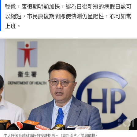
輕微，康復期明顯加快，認為日後新冠的病假日數可
以縮短，市民康復期間即使快測仍呈陽性，亦可如常
上班。
中大呼吸系統科講座教授許樹昌。（資料圖片／梁鵬威攝）