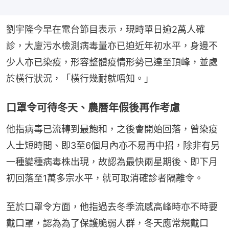
劉宇隆今早在電台節目表示，現時單日逾2萬人確
診，大廈污水檢測病毒量亦已迫近年初水平，身邊不
少人亦已染疫，形容整體疫情形勢已達至頂峰，並處
於橫行狀況，「橫行幾耐就唔知。」
口罩令可待冬天、農曆年假後再作考慮
他指病毒已流轉到最飽和，之後會開始回落，曾染疫
人士短時間、即3至6個月內亦不易再中招，除非有另
一種變種病毒株出現，故認為最快兩星期後、即下月
初回落至1萬多宗水平，就可取消確診者隔離令。
至於口罩令方面，他指過去冬季流感高峰時亦不時要
戴口罩，認為為了保護脆弱人群，冬天應常規戴口