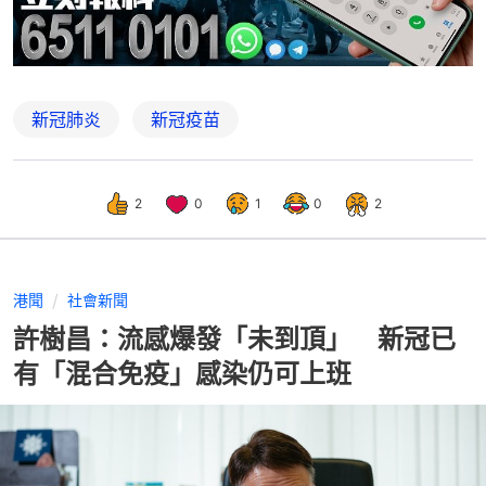
新冠肺炎
新冠疫苗
2
0
1
0
2
港聞
社會新聞
許樹昌：流感爆發「未到頂」 新冠已
有「混合免疫」感染仍可上班