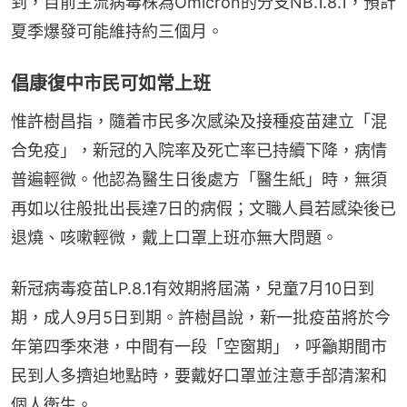
到，目前主流病毒株為Omicron的分支NB.1.8.1，預計
夏季爆發可能維持約三個月。
倡康復中市民可如常上班
惟許樹昌指，隨着市民多次感染及接種疫苗建立「混
合免疫」，新冠的入院率及死亡率已持續下降，病情
普遍輕微。他認為醫生日後處方「醫生紙」時，無須
再如以往般批出長達7日的病假；文職人員若感染後已
退燒、咳嗽輕微，戴上口罩上班亦無大問題。
新冠病毒疫苗LP.8.1有效期將屆滿，兒童7月10日到
期，成人9月5日到期。許樹昌說，新一批疫苗將於今
年第四季來港，中間有一段「空窗期」，呼籲期間市
民到人多擠迫地點時，要戴好口罩並注意手部清潔和
個人衛生。