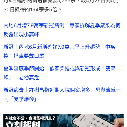
月4日確診的新冠個案為1,265宗，較4月26日到5月
30日錄得的194宗多5倍。
內地6月增7.9萬宗新冠病例 專家拆解夏季感染為何
反覆出現小高峰
新冠｜內地6月新增確診7.9萬宗呈上升趨勢 中疾
控：搭車要戴口罩
夏季流感季節開始 歐家榮指或與新冠形成「雙高
峰」 老幼高危
新冠病毒｜許樹昌指近期入院個案增多 恐與流感一
同「夏季爆發」