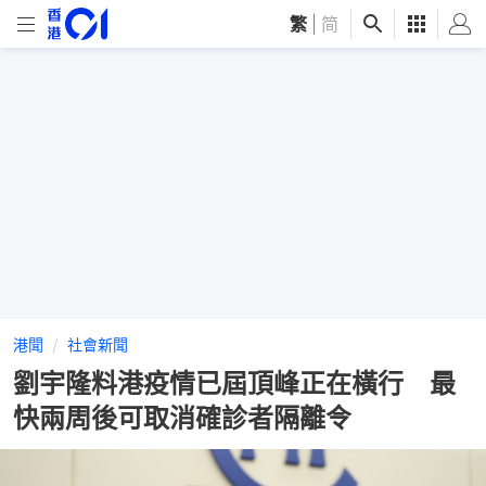
繁
|
简
港聞
社會新聞
劉宇隆料港疫情已屆頂峰正在橫行 最
快兩周後可取消確診者隔離令