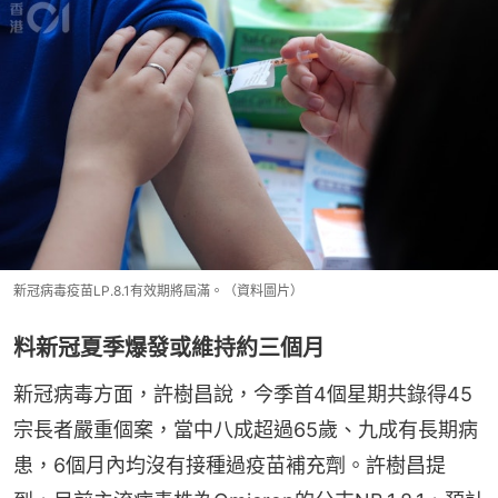
新冠病毒疫苗LP.8.1有效期將屆滿。（資料圖片）
料新冠夏季爆發或維持約三個月
新冠病毒方面，許樹昌說，今季首4個星期共錄得45
宗長者嚴重個案，當中八成超過65歲、九成有長期病
患，6個月內均沒有接種過疫苗補充劑。許樹昌提