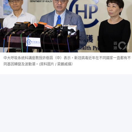
中大呼吸系統科講座教授許樹昌（中）表示，新冠病毒近年在不同國家一直都有不
同基因轉變及波動潮。(資料圖片 / 梁鵬威攝）