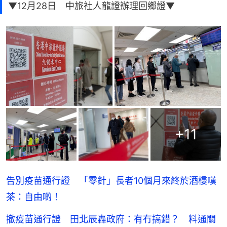
▼12月28日 中旅社人龍證辦理回鄉證▼
+
11
告別疫苗通行證 「零針」長者10個月來終於酒樓嘆
茶：自由啲！
撤疫苗通行證 田北辰轟政府：有冇搞錯？ 料通關