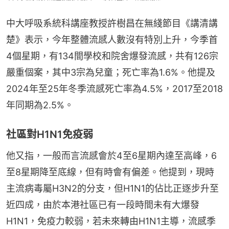
中大呼吸系統科講座教授許樹昌在無綫節目《講清講
楚》表示，今年整體流感人數沒有特別上升，今季首
4個星期，有134間學校和院舍爆發流感，共有126宗
嚴重個案，其中3宗為兒童；死亡率為1.6%。他提及
2024年至25年冬季流感死亡率為4.5%，2017至2018
年同期為2.5%。
社區對H1N1免疫弱
他又指，一般而言流感會於4至6星期內達至高峰，6
至8星期降至底線，但有時會有偏差。他提到，現時
主流病毒屬H3N2的分支，但H1N1的佔比正逐步升至
近四成，由於本港社區已有一段時間未有大爆發
H1N1，免疫力較弱，若未來轉由H1N1主導，流感季