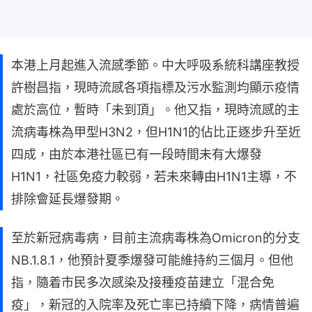
本港上月起進入流感季節。中大呼吸系統科講座教授
許樹昌指，現時流感各項指標及污水監測均顯示疫情
處於高位，暫時「未到頂」。他又指，現時流感的主
流病毒株為甲型H3N2，但H1N1的佔比正逐步升至近
四成，由於本港社區已有一段時間未有大爆發
H1N1，社區免疫力較弱，若未來轉由H1N1主導，不
排除會延長爆發期。
至於新冠病毒病，目前主流病毒株為Omicron的分支
NB.1.8.1，他預計夏季爆發可能維持約三個月。但他
指，隨着市民多次感染及接種疫苗建立「混合免
疫」，新冠的入院率及死亡率已持續下降，病情普遍