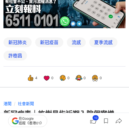
新冠肺炎
新冠疫苗
流感
夏季流感
許樹昌
4
0
0
0
0
港聞
社會新聞
新冠病毒｜許樹昌指近期入院個案增
10
在Google
多 恐與流感一同「夏季爆發」
追蹤《香港01》