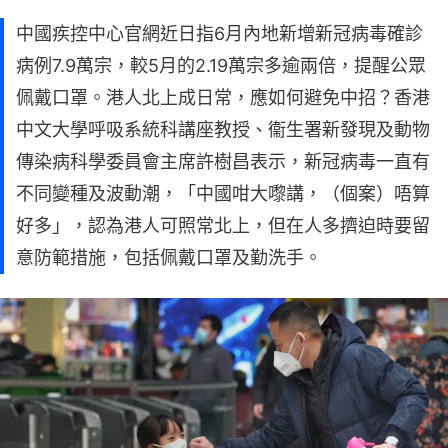
中國疾控中心官網近日指6月內地新增新冠病毒確診
病例7.9萬宗，較5月的2.19萬宗多逾兩倍，提醒公眾
佩戴口罩。港人北上成日常，應如何避免中招？香港
中文大學呼吸系統科講座教授、衞生署新發現及動物
傳染病科學委員會主席許樹昌表示，新冠病毒一直有
不同變種及波動潮，「中國咁大嚟講，（個案）唔算
好多」，認為港人可照常北上，但在人多擠迫時要留
意防範措施，包括佩戴口罩及勤洗手。