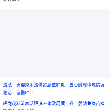
流感｜男嬰染甲流併發嚴重肺炎 曾心臟驟停現情況
危殆 留醫ICU
盧寵茂料流感活躍度未來數周續上升 嬰幼兒疫苗接