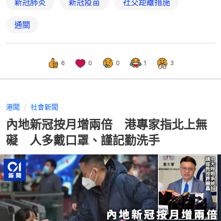
新冠肺炎
新冠疫苗
社交距離措施
通關
6
0
0
1
3
港聞
社會新聞
內地新冠按月增兩倍 港專家指北上無
礙 人多戴口罩、謹記勤洗手