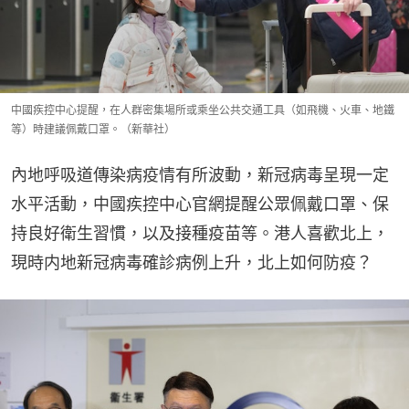
中國疾控中心提醒，在人群密集場所或乘坐公共交通工具（如飛機、火車、地鐵
等）時建議佩戴口罩。（新華社）
內地呼吸道傳染病疫情有所波動，新冠病毒呈現一定
水平活動，中國疾控中心官網提醒公眾佩戴口罩、保
持良好衛生習慣，以及接種疫苗等。港人喜歡北上，
現時内地新冠病毒確診病例上升，北上如何防疫？