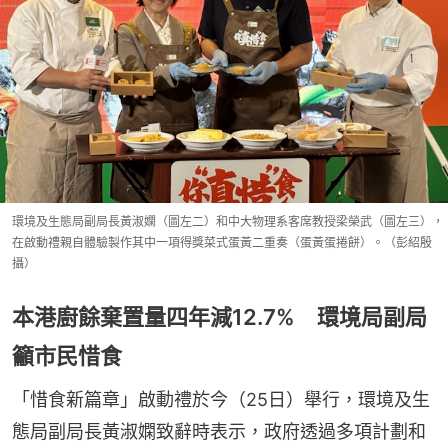
環境及生態局副局長黃淑嫻（圖左二）和中大物理系客席教授梁榮武（圖左三），
在啟動禮親自體驗製作其中一項得獎菜式蛋黃二重奏（蛋黃蛋捲餅）。（彭紹殷
攝）
本港廚餘棄置量四年減12.7% 環境局副局
籲市民惜食
「惜食新篇章」啟動禮於今（25日）舉行，環境及生
態局副局長黃淑嫻致辭時表示，政府透過多項計劃和