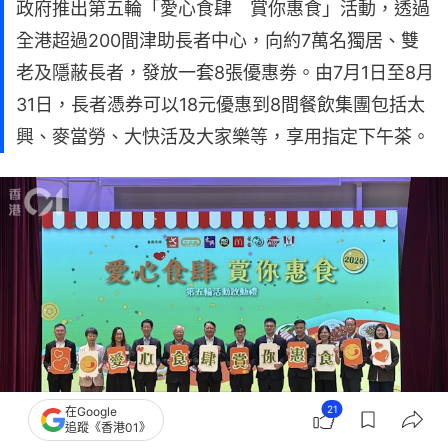
政府推出第五輪「愛心食肆 賞你惠食」活動，透過
全港超過200間津助長者中心，向約7萬名獨居、雙
老及隱蔽長者，發放一套8張優惠劵。由7月1日至8月
31日，長者憑券可以18元優惠到8間餐飲集團包括太
興、麥當勞、大快活及大家樂等，享用指定下午茶。
21
在Google
追蹤《香港01》
第五輪「愛心食肆 賞你惠食」啓動禮今（9日）舉行。（彭紹殷攝）