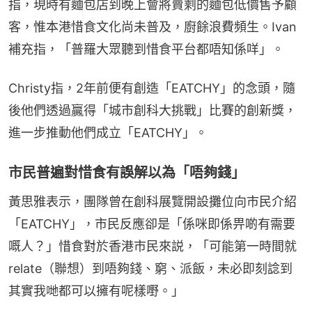
指，現時有麵包店到晚上會將賣剩的麵包低價售予顧
客，惟本港惜食文化尚未普及，廚餘浪費頻生。Ivan
補充指，「普羅大眾聽到惜食平台都唔知係咩」。
Christy指，2年前便有創造「EATCHY」的念頭，隨
後他們透過贏得「城市創科大挑戰」比賽的創新獎，
進一步推動他們成立「EATCHY」。
市民普遍對惜食有誤解以為「唔夠錢」
黃思雅表示，團隊曾在創科展覽開設攤位向市民介紹
「EATCHY」，市民反應卻是「係咪即係畀啲有需要
嘅人？」惜食對於香港市民來説，「可能第一時間就
relate（聯想）到唔夠錢、窮、派飯，未必即刻諗到
其實我哋都可以擁有呢樣嘢。」