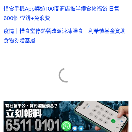
惜食手機App與逾100間商店推半價食物福袋 日售
600個 慳錢+免浪費
疫情｜惜食堂停熱餐改派速凍膳食 利希慎基金資助
食物券贈基層