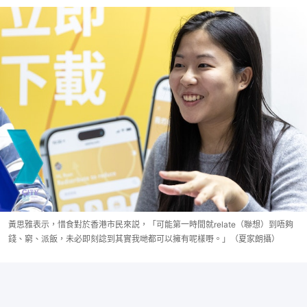
黃思雅表示，惜食對於香港市民來説，「可能第一時間就relate（聯想）到唔夠
錢、窮、派飯，未必即刻諗到其實我哋都可以擁有呢樣嘢。」（夏家朗攝）