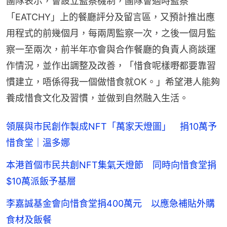
團隊表示，會設立監察機制，團隊會適時監察
「EATCHY」上的餐廳評分及留言區，又預計推出應
用程式的前幾個月，每兩周監察一次，之後一個月監
察一至兩次，前半年亦會與合作餐廳的負責人商談運
作情況，並作出調整及改善，「惜食呢樣嘢都要靠習
慣建立，唔係得我一個做惜食就OK。」希望港人能夠
養成惜食文化及習慣，並做到自然融入生活。
領展與市民創作製成NFT「萬家天燈圖」 捐10萬予
惜食堂｜溫多娜
本港首個巿民共創NFT集氣天燈節 同時向惜食堂捐
$10萬派飯予基層
李嘉誠基金會向惜食堂捐400萬元 以應急補貼外購
食材及飯餐