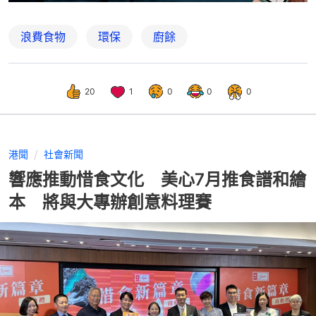
浪費食物
環保
廚餘
20
1
0
0
0
港聞
社會新聞
響應推動惜食文化 美心7月推食譜和繪
本 將與大專辦創意料理賽