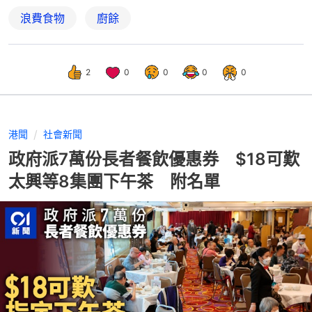
浪費食物
廚餘
2
0
0
0
0
港聞
社會新聞
政府派7萬份長者餐飲優惠券 $18可歎
太興等8集團下午茶 附名單