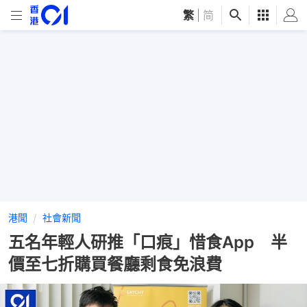
繁
|
简
港聞
社會新聞
五名年輕人研推「口痕」惜食App 半
價至七折購買餐廳剩食免浪費