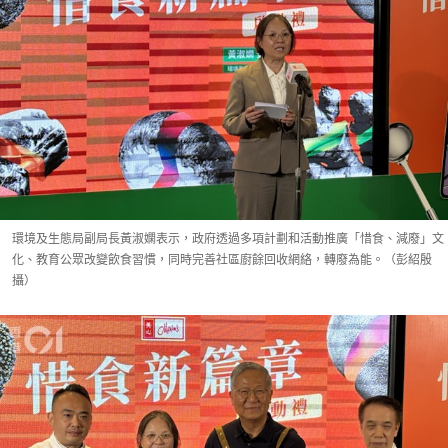
環境及生態局副局長黃淑嫻表示，政府透過多項計劃和活動推廣「惜食、減廢」文
化、教育公眾改變飲食習慣，同時完善社區廚餘回收網絡，轉廢為能。（彭紹殷
攝）