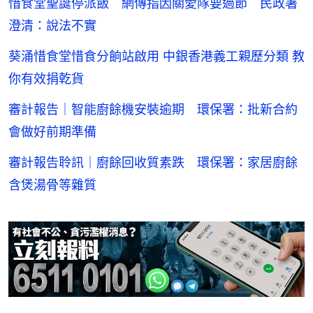
惜食堂聖誕停派飯 網傳指因關愛隊要過節 民政署
澄清：說法不實
葵涌惜食堂惜食分餉站啟用 中銀香港義工親歷分類 教
你有效捐乾貨
審計報告｜智能廚餘機安裝逾期 環保署：批新合約
會做好前期準備
審計報告聆訊｜廚餘回收質素跌 環保署：家居廚餘
含煲湯骨等雜質