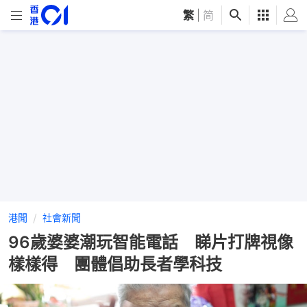
繁
|
简
港聞
社會新聞
96歲婆婆潮玩智能電話 睇片打牌視像
樣樣得 團體倡助長者學科技