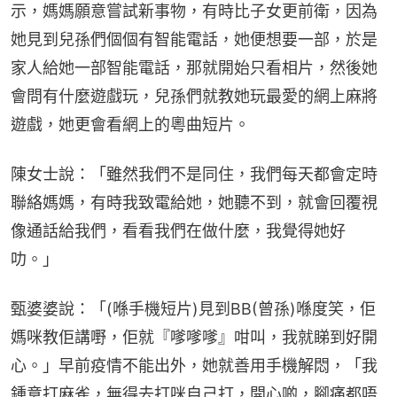
示，媽媽願意嘗試新事物，有時比子女更前衛，因為
她見到兒孫們個個有智能電話，她便想要一部，於是
家人給她一部智能電話，那就開始只看相片，然後她
會問有什麼遊戲玩，兒孫們就教她玩最愛的網上麻將
遊戲，她更會看網上的粵曲短片。
陳女士說：「雖然我們不是同住，我們每天都會定時
聯絡媽媽，有時我致電給她，她聽不到，就會回覆視
像通話給我們，看看我們在做什麼，我覺得她好
叻。」
甄婆婆說：「(喺手機短片)見到BB(曾孫)喺度笑，佢
媽咪教佢講嘢，佢就『嗲嗲嗲』咁叫，我就睇到好開
心。」早前疫情不能出外，她就善用手機解悶，「我
鍾意打麻雀，無得去打咪自己打，開心啲，腳痛都唔