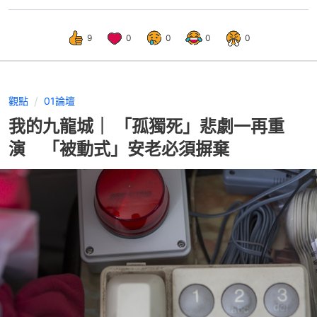
9
0
0
0
0
觀點
01論壇
我的九龍城｜ 「孤獨死」悲劇一再重
演 「被動式」安老必須摒棄