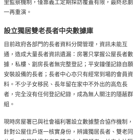
里監察機制，僅靠義工定期探訪覆蓋有限，最終悲劇
一再重演。
設立獨居雙老長者中央數據庫
目前政府各部門的長者資料分開管理，資訊未能互
通，造成大量長者資訊遺漏：房署只掌握公屋長者數
據，私樓、劏房長者無完整登記；平安鐘僅記錄自願
安裝設備的長者；長者中心亦只有經常到場的會員資
料。不少子女移民、長年留在家中不外出的高危長
者，完全沒有任何登記紀錄，成為無人關注的隱蔽群
組。
現時房屋署已與社會福利署設立數據整合協作機制，
針對公屋住戶逐一核實身份，辨識獨居長者、雙老同