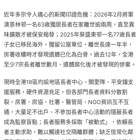
近年多宗令人痛心的新聞印證危機：2026年2月將軍
澳景林邨一名63歲獨居長者在家離世逾兩周，直至異
味擴散才被保安揭發；2025年葵盛東邨一名77歲長者
子女已移民海外，獨留公屋單位，離世長達一年半，
房署收樓時才發現遺體已化為白骨。過去12年，全港
至少7宗長者離世數月、遺體腐化後才被發現的慘案。
現時全港18區均設地區長者中心、關愛隊、平安鐘支
援服務，硬件資源充足，但各部門長者資料分散割
裂，房署、房協、社署、醫管局、NGO資訊互不互
通，大量足不出戶、不參加長者中心活動的隱蔽長者
成為監察盲點；長者服務多採取「被動式」，依賴長
者主動求助，難以觸達社交隔離群體；缺乏恆常化鄰