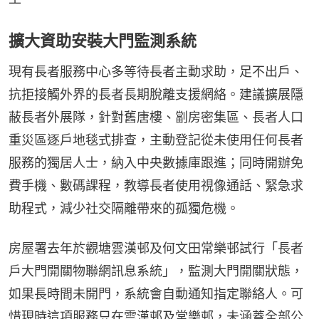
擴大資助安裝大門監測系統
現有長者服務中心多等待長者主動求助，足不出戶、
抗拒接觸外界的長者長期脫離支援網絡。建議擴展隱
蔽長者外展隊，針對舊唐樓、劏房密集區、長者人口
重災區逐戶地毯式排查，主動登記從未使用任何長者
服務的獨居人士，納入中央數據庫跟進；同時開辦免
費手機、數碼課程，教導長者使用視像通話、緊急求
助程式，減少社交隔離帶來的孤獨危機。
房屋署去年於觀塘雲漢邨及何文田常樂邨試行「長者
戶大門開關物聯網訊息系統」，監測大門開關狀態，
如果長時間未開門，系統會自動通知指定聯絡人。可
惜現時這項服務只在雲漢邨及常樂邨，未涵蓋全部公