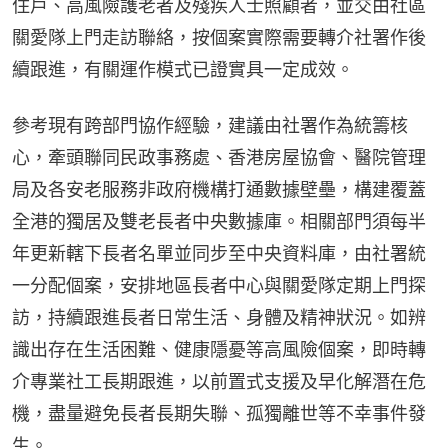
住戶、高風險護老者及殘疾人士照顧者，並交由社區
關愛隊上門走訪聯絡，按個案實際需要轉介社署作後
續跟進，有關運作模式已證實具一定成效。
參考現有跨部門協作經驗，建議由社署作為統籌核
心，牽頭聯同民政事務處、香港房屋協會、醫院管理
局及各安老服務非政府機構打通數據壁壘，構建覆蓋
全港的獨居及雙老長者中央數據庫。相關部門須每半
年更新轄下長者名單並同步至中央資料庫，由社署統
一分配個案，安排地區長者中心與關愛隊定期上門探
訪，持續跟進長者日常生活、身體及精神狀況。如辨
識出存在生活困難、健康隱憂等高風險個案，即時轉
介專業社工長期跟進，以前置式支援及早化解潛在危
機，盡量避免長者長期失聯、孤獨離世等不幸事件發
生。