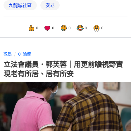
九龍城社區
安老
6
0
0
0
0
觀點
01論壇
立法會議員．郭芙蓉｜用更前瞻視野實
現老有所居、居有所安