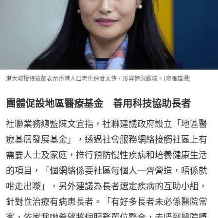
港大教授張筱蘭表示香港人口老化速度太快，形容情況嚴峻。(廖雁雄攝)
團體促設地區醫療基金 善用科技協助長者
社聯業務總監陳文宜指，社聯建議政府設立「地區醫
療基層發展基金」，透過社會服務網絡接觸社區上有
需要人士及家庭，推行預防慢性疾病和培養健康生活
的項目，「個網絡係要社區每個人一齊營造，唔係就
咁走出嚟」，另外建議為長者選定疾病的互助小組，
針對性治療有病患長者。「有好多長者未必係醫院常
客，依家我哋希望將個服務單位整合，去唔到醫院嘅