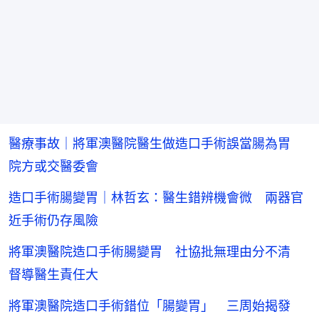
醫療事故｜將軍澳醫院醫生做造口手術誤當腸為胃
院方或交醫委會
造口手術腸變胃｜林哲玄：醫生錯辨機會微 兩器官
近手術仍存風險
將軍澳醫院造口手術腸變胃 社協批無理由分不清
督導醫生責任大
將軍澳醫院造口手術錯位「腸變胃」 三周始揭發