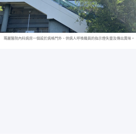
瑪麗醫院內科病房一個設於病格門外、供病人呼喚職員的指示燈失靈及傳出異味。