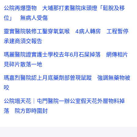
公院再爆墮物 大埔那打素醫院床頭燈「鬆脫及移
位」 無病人受傷
靈實醫院裝修工鑿穿氧氣喉 4病人轉房 工程暫停
承建商須交報告
瑪麗醫院證實護士學校去年6月石屎掉落 網傳相片
見碎片散落一地
瑪嘉烈醫院認上月底藥劑部曾現鼠蹤 強調無藥物被
咬
公院塌天花｜屯門醫院一辦公室假天花外層物料掉
落 院方即時圍封