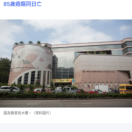
85歲癌嫗同日亡
圖為醫管局大樓。（資料圖片）