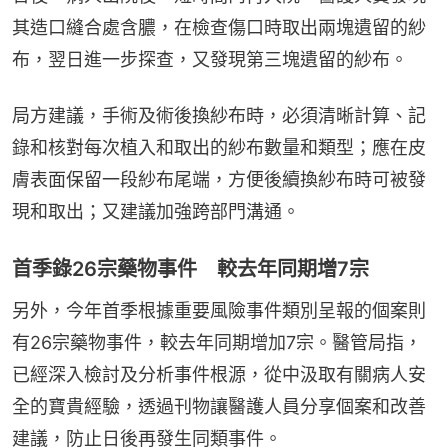
其造口縫合處含膿，在檢查傷口時取出兩塊遺留的紗
布，翌日進一步探查，又發現第三塊遺留的紗布。
局方建議，手術及術後換紗布時，必須清晰計算、記
錄和核對每次植入和取出的紗布數量和類型；應在皮
膚表面保留一段紗布尾端，方便後續換紗布時可被發
現和取出；又建議加強跨部門溝通。
首季錄26宗藥物事件 較去年同期增7宗
另外，今年首季根據重要風險事件類別呈報的個案則
有26宗藥物事件，較去年同期增加7宗。醫管局指，
已經深入檢討及分析事件根源，從中汲取有關病人安
全的寶貴經驗，透過刊物讓醫護人員分享個案和改善
建議，防止日後再發生同類事件。