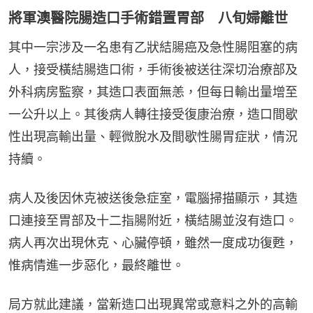
將軍澳醫院腸造口手術錯置胃部 八旬婦離世
其中一宗涉及一名患有乙狀結腸癌及急性腸阻塞的病
人，接受橫結腸造口術，手術後被送往深切治療部及
外科病房監察，其造口表面無恙，但每日輸出量增至
一公升以上。其後病人轉往接受復康治療，造口間歇
性出現高輸出量、輕微脫水及間歇性腸胃症狀，情況
持續。
病人及後因休克被送後急症室，電腦掃描顯示，其造
口連接至胃部及十二指腸附近，橫結腸並沒有造口。
病人再次出現休克、心臟停頓，雖然一度成功復甦，
惟病情進一步惡化，最終離世。
局方就此建議，當新造口出現異常或意料之外的高輸