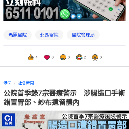
瑪麗醫院
北區醫院
醫院管理局
4
0
0
2
0
港聞
社會新聞
公院首季錄7宗醫療警示 涉腸造口手術
錯置胃部、紗布遺留體內