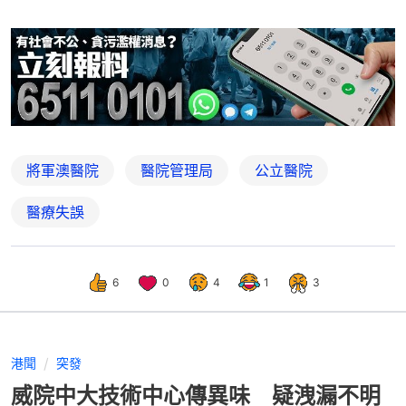
將軍澳醫院
醫院管理局
公立醫院
醫療失誤
6
0
4
1
3
港聞
突發
威院中大技術中心傳異味 疑洩漏不明