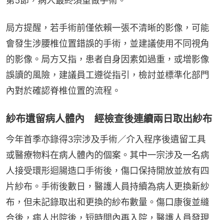
第5節，病人最終須重做手術。
局方提醒，若手術前僅依賴一張不清晰的影像，可能
會發生涉腰椎位置錯誤的手術，並建議使用不同視角
的影像。局方又指，患者自身因素如過重，或增影像
誤讀的風險，建議員工遵從指引，檢討並標準化部門
內對於確認脊椎位置的流程。
紗布遺留病人體內 經檢查後連續兩日取出紗布
今年首季亦錄得3宗涉及手術／介入程序後遺留工具
或醫療物料在病人體內的個案。其中一宗涉及一名病
人接受環形迴腸造口手術後，傷口保持開放並放有四
片紗布。手術後數日，醫護人員持續為病人更換新紗
布，但未記錄取出和更換的紗布數量。傷口康復並縫
合後，病人出院後，短時間內再入院，醫護人員發現