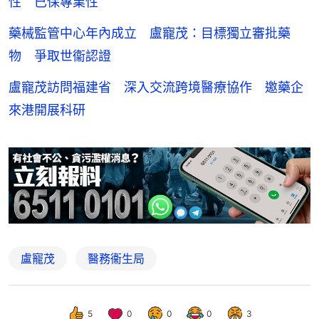
性 已保專業性
藥械監管中心年內成立 盧寵茂：目標獨立審批藥
物 爭取世衞認證
盧寵茂訪問福建省 深入交流跨境醫療協作 邀藥企
來港開展科研
盧寵茂
醫務衞生局
5
0
0
0
3