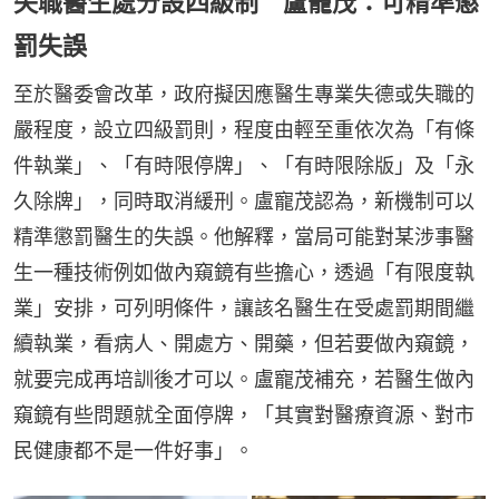
失職醫生處分設四級制 盧寵茂：可精準懲
罰失誤
至於醫委會改革，政府擬因應醫生專業失德或失職的
嚴程度，設立四級罰則，程度由輕至重依次為「有條
件執業」、「有時限停牌」、「有時限除版」及「永
久除牌」，同時取消緩刑。盧寵茂認為，新機制可以
精準懲罰醫生的失誤。他解釋，當局可能對某涉事醫
生一種技術例如做內窺鏡有些擔心，透過「有限度執
業」安排，可列明條件，讓該名醫生在受處罰期間繼
續執業，看病人、開處方、開藥，但若要做內窺鏡，
就要完成再培訓後才可以。盧寵茂補充，若醫生做內
窺鏡有些問題就全面停牌，「其實對醫療資源、對市
民健康都不是一件好事」。