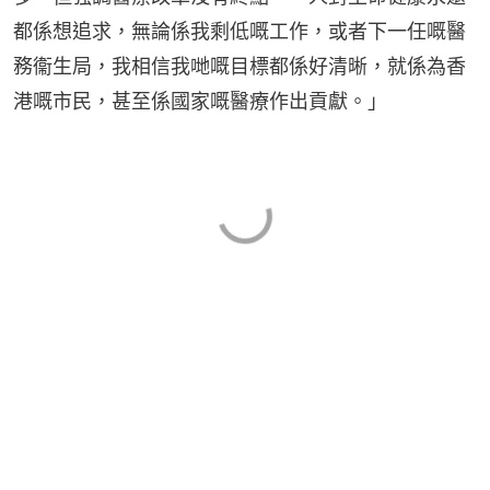
都係想追求，無論係我剩低嘅工作，或者下一任嘅醫
務衞生局，我相信我哋嘅目標都係好清晰，就係為香
港嘅市民，甚至係國家嘅醫療作出貢獻。」