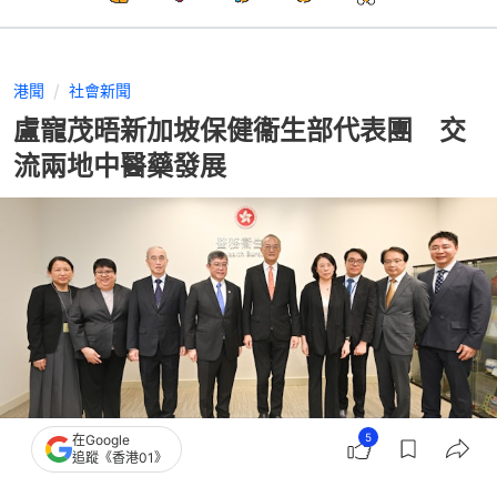
港聞
社會新聞
盧寵茂晤新加坡保健衞生部代表團 交
流兩地中醫藥發展
5
在Google
追蹤《香港01》
撰文：
蕭通