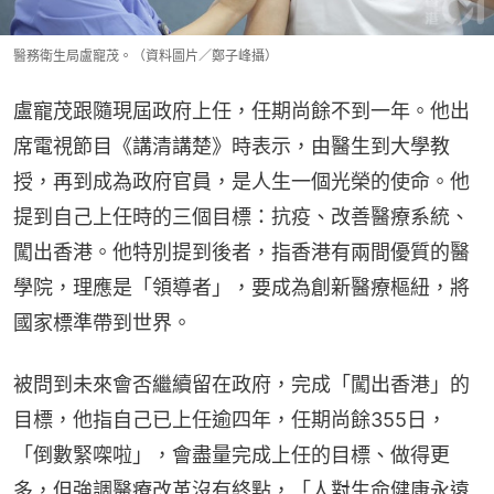
醫務衛生局盧寵茂。（資料圖片／鄭子峰攝）
盧寵茂跟隨現屆政府上任，任期尚餘不到一年。他出
席電視節目《講清講楚》時表示，由醫生到大學教
授，再到成為政府官員，是人生一個光榮的使命。他
提到自己上任時的三個目標：抗疫、改善醫療系統、
闖出香港。他特別提到後者，指香港有兩間優質的醫
學院，理應是「領導者」，要成為創新醫療樞紐，將
國家標準帶到世界。
被問到未來會否繼續留在政府，完成「闖出香港」的
目標，他指自己已上任逾四年，任期尚餘355日，
「倒數緊㗎啦」，會盡量完成上任的目標、做得更
多，但強調醫療改革沒有終點，「人對生命健康永遠