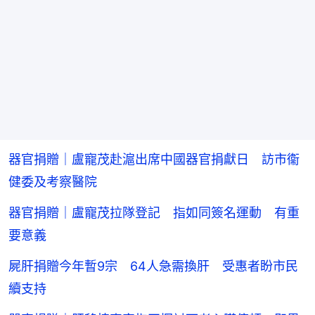
器官捐贈｜盧寵茂赴滬出席中國器官捐獻日 訪市衞
健委及考察醫院
器官捐贈｜盧寵茂拉隊登記 指如同簽名運動 有重
要意義
屍肝捐贈今年暫9宗 64人急需換肝 受惠者盼市民
續支持