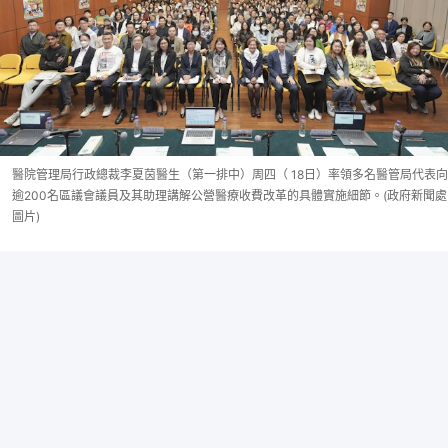
醫院管理局行政總裁李夏茵醫生（第一排中）周四（ 18日）率領多名醫管局代表向
逾200名區議會議員及其助理講解公營醫療收費改革的具體實施細節。(政府新聞處
圖片)