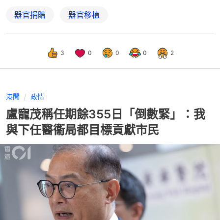
器官捐贈
器官移植
3
0
0
0
2
港聞
政情
盧寵茂稱任期餘355日「倒數緊」：我
與下任醫衞局都目標貢獻市民