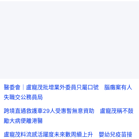
醫委會｜盧寵茂批增業外委員只屬口號 腦癱案有人
失職交公務員局
跨境直通救護車29人受惠暫無意資助 盧寵茂稱不鼓
勵大病便離港醫
盧寵茂料流感活躍度未來數周續上升 嬰幼兒疫苗接