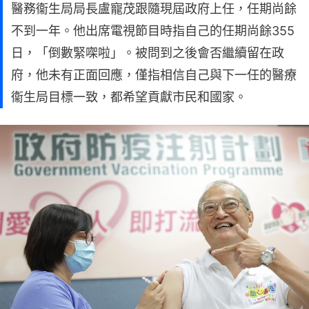
醫務衞生局局長盧寵茂跟隨現屆政府上任，任期尚餘
不到一年。他出席電視節目時指自己的任期尚餘355
日，「倒數緊㗎啦」。被問到之後會否繼續留在政
府，他未有正面回應，僅指相信自己與下一任的醫療
衞生局目標一致，都希望貢獻市民和國家。