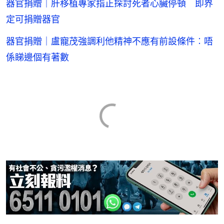
器官捐贈｜肝移植專家指正探討死者心臟停頓 即界
定可捐贈器官
器官捐贈｜盧寵茂強調利他精神不應有前設條件︰唔
係睇邊個有著數