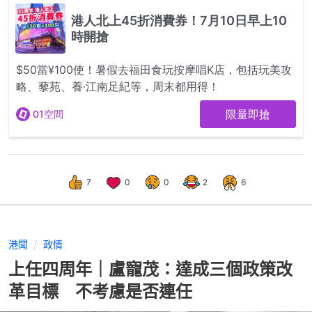
7
0
0
2
6
港聞
政情
上任四周年｜盧寵茂：達成三個政策改
革目標 不考慮是否連任