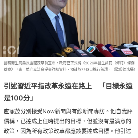
醫務衞生局局長盧寵茂早前宣布，政府已正式將《2026年醫生註冊（修訂）條例
草案》刊憲，並向立法會提交詳細資料，預計於7月8日進行首讀。（歐陽德浩攝）
引述習近平指改革永遠在路上 「目標永遠
是100分」
盧寵茂分別接受Now新聞與有線新聞專訪。他自我評
價稱，已達成上任時提出的目標，但並沒有最滿意的
政策，因為所有政策改革都應該要達成目標。他引述