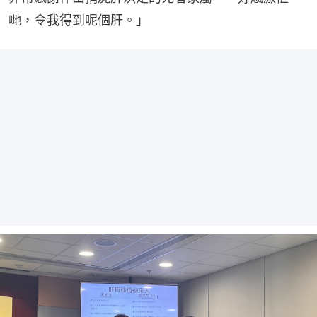
哋，令我得到呢個肝。」