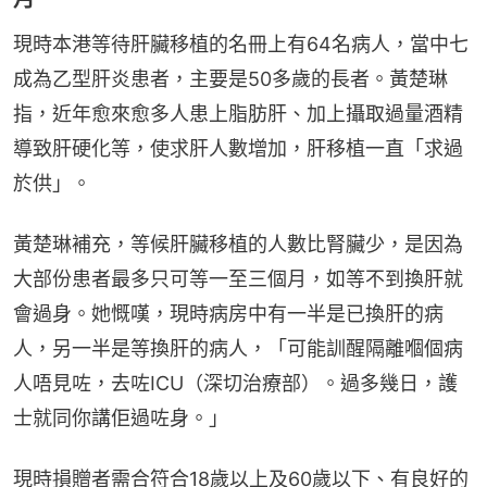
現時本港等待肝臟移植的名冊上有64名病人，當中七
成為乙型肝炎患者，主要是50多歲的長者。黃楚琳
指，近年愈來愈多人患上脂肪肝、加上攝取過量酒精
導致肝硬化等，使求肝人數增加，肝移植一直「求過
於供」。
黃楚琳補充，等候肝臟移植的人數比腎臟少，是因為
大部份患者最多只可等一至三個月，如等不到換肝就
會過身。她慨嘆，現時病房中有一半是已換肝的病
人，另一半是等換肝的病人，「可能訓醒隔離嗰個病
人唔見咗，去咗ICU（深切治療部）。過多幾日，護
士就同你講佢過咗身。」
現時損贈者需合符合18歲以上及60歲以下、有良好的