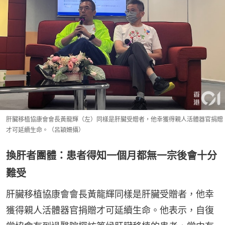
肝臟移植協康會會長黃龍輝（左）同樣是肝臟受贈者，他幸獲得親人活體器官捐贈
才可延續生命。（呂穎姍攝）
換肝者團體：患者得知一個月都無一宗後會十分
難受
肝臟移植協康會會長黃龍輝同樣是肝臟受贈者，他幸
獲得親人活體器官捐贈才可延續生命。他表示，自復