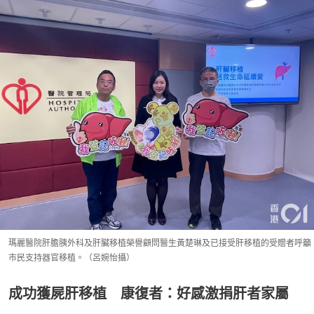
瑪麗醫院肝膽胰外科及肝臟移植榮譽顧問醫生黃楚琳及已接受肝移植的受贈者呼籲
市民支持器官移植。（呂婉怡攝）
成功獲屍肝移植 康復者：好感激捐肝者家屬