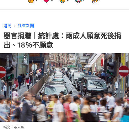
港聞
社會新聞
器官捐贈｜統計處：兩成人願意死後捐
出、18％不願意
撰文：
董素琛