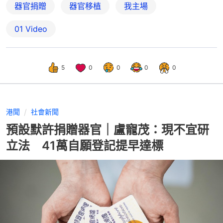
器官捐贈
器官移植
我主場
01 Video
5
0
0
0
0
港聞
社會新聞
預設默許捐贈器官｜盧寵茂：現不宜研
立法 41萬自願登記提早達標