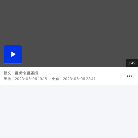
播
放
1:49
總
影
共
片
時
撰文：
呂婉怡 呂穎姍
間
出版：
2023-06-06 19:18
更新：
2023-06-06 22:41