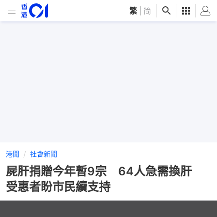
繁
|
简
港聞
社會新聞
屍肝捐贈今年暫9宗 64人急需換肝
受惠者盼市民續支持