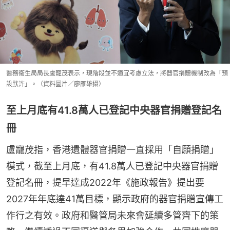
醫務衞生局局長盧寵茂表示，現階段並不適宜考慮立法，將器官捐贈機制改為「預
設默許」。（資料圖片／廖雁雄攝）
至上月底有41.8萬人已登記中央器官捐贈登記名
冊
盧寵茂指，香港遺體器官捐贈一直採用「自願捐贈」
模式，截至上月底，有41.8萬人已登記中央器官捐贈
登記名冊，提早達成2022年《施政報告》提出要
2027年年底達41萬目標，顯示政府的器官捐贈宣傳工
作行之有效。政府和醫管局未來會延續多管齊下的策