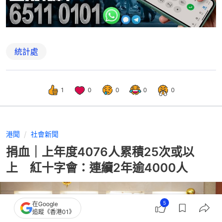
統計處
1
0
0
0
0
港聞
社會新聞
捐血｜上年度4076人累積25次或以
上 紅十字會：連續2年逾4000人
5
在Google
追蹤《香港01》