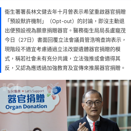
衞生署署長林文健去年十月曾表示希望重啟器官捐贈
「預設默許機制」（Opt-out）的討論，即沒主動退
出便預設視為願意捐贈器官。醫務衞生局局長盧寵茂
今日（27日）書面回覆立法會議員管浩鳴查詢表示，
現階段不適宜考慮通過立法改變遺體器官捐贈的模
式，稱若社會未有充分共識，立法強推或會適得其
反，又認為應透過加強教育及宣傳來推展器官捐贈。