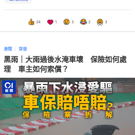
24
1
3
2
3
港聞
突發
黑雨｜大雨過後水淹車壞 保險如何處
理 車主如何索償？