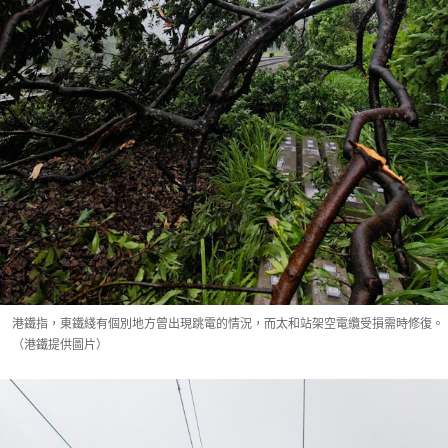
港鐵指，東鐵綫有個別地方曾出現跳電的情況，而太和站架空電纜受損需時修復。
（港鐵提供圖片）