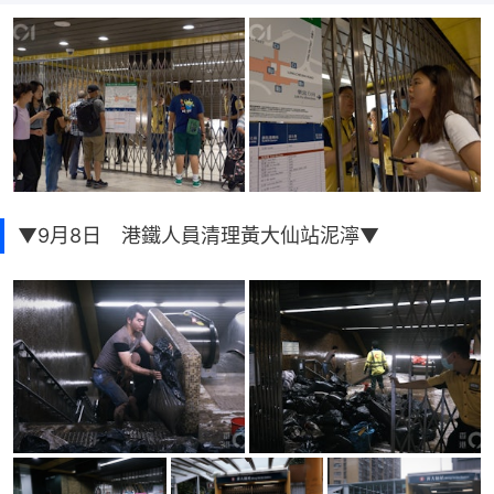
▼9月8日 港鐵人員清理黃大仙站泥濘▼