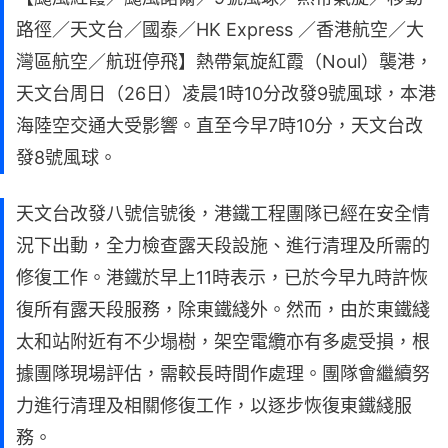
路徑／天文台／國泰／HK Express ／香港航空／大
灣區航空／航班停飛】熱帶氣旋紅霞（Noul）襲港，
天文台周日（26日）凌晨1時10分改發9號風球，本港
海陸空交通大受影響。直至今早7時10分，天文台改
發8號風球。
天文台改發八號信號後，港鐵工程團隊已經在安全情
況下出動，全力檢查露天段設施、進行清理及所需的
修復工作。港鐵於早上11時表示，已於今早九時許恢
復所有露天段服務，除東鐵綫外。然而，由於東鐵綫
太和站附近有不少塌樹，架空電纜亦有多處受損，根
據團隊現場評估，需較長時間作處理。團隊會繼續努
力進行清理及相關修復工作，以逐步恢復東鐵綫服
務。