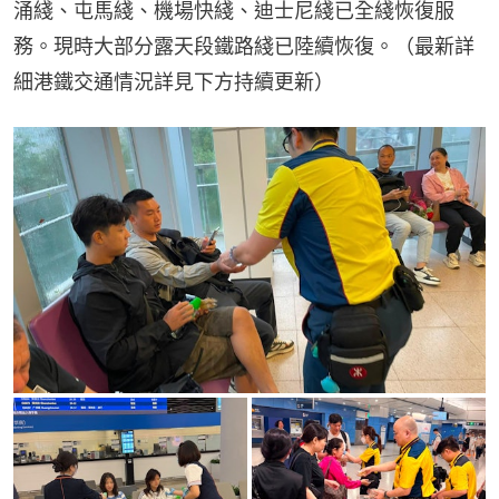
涌綫、屯馬綫、機場快綫、迪士尼綫已全綫恢復服
務。現時大部分露天段鐵路綫已陸續恢復。（最新詳
細港鐵交通情況詳見下方持續更新）