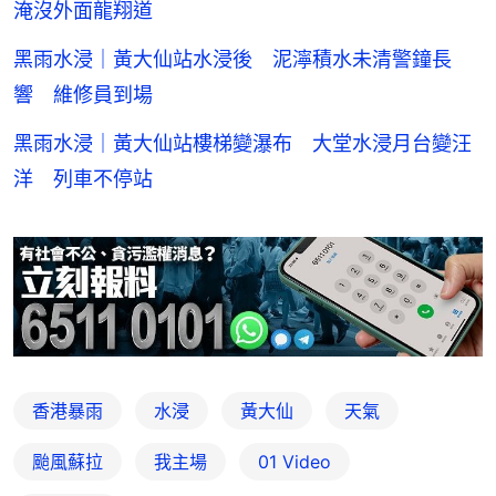
淹沒外面龍翔道
黑雨水浸｜黃大仙站水浸後 泥濘積水未清警鐘長
響 維修員到場
黑雨水浸｜黃大仙站樓梯變瀑布 大堂水浸月台變汪
洋 列車不停站
香港暴雨
水浸
黃大仙
天氣
颱風蘇拉
我主場
01 Video