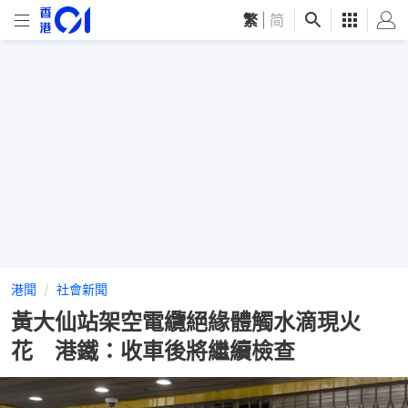
繁
|
简
港聞
社會新聞
黃大仙站架空電纜絕緣體觸水滴現火
花 港鐵：收車後將繼續檢查