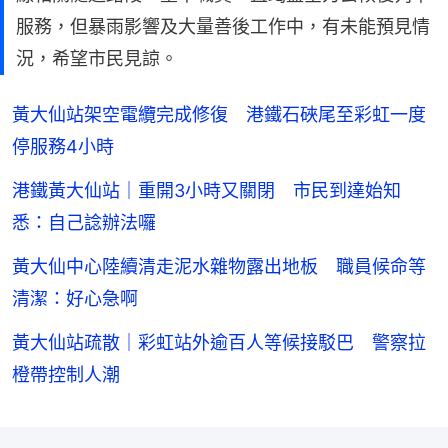
服務，但暴雨影響及大量善後工作中，有未能預見情
況，希望市民見諒。
黃大仙站架空電纜完成修復 港鐵石硤尾至彩虹一度
停服務4小時
港鐵黃大仙站｜重開3小時又關閉 市民到達始知
悉：自己諗辦法囉
黃大仙中心陸續清走泥水雜物露出地板 職員候命等
清潔：好心急啊
黃大仙站疏散｜彩虹站外逾百人等候接駁巴 警察拉
橙帶控制人潮