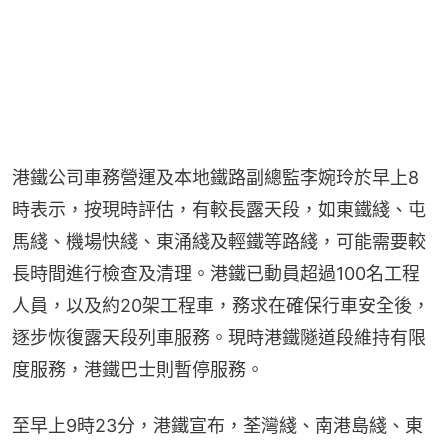
港鐵公司車務營運及本地鐵路副總監李婉玲於早上8
時表示，按現時評估，有較長露天段，如東鐵綫、屯
馬綫、機場快綫、東涌綫及輕鐵等路綫，可能需要較
長時間進行檢查及清理。港鐵已動員超過100名工程
人員，以及約20架工程車，務求在確保行車安全後，
逐步恢復露天段列車服務。現時港鐵隧道段維持有限
度服務，港鐵巴士則暫停服務。
至早上9時23分，港鐵宣布，荃灣綫、南港島綫、東