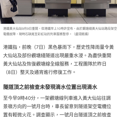
港鐵黃大仙站9月9日重開，但港鐵早上10時許宣布，由於觀塘綫黃大仙站路段架空
電纜故障，現時石硤尾至彩虹站的列車服務暫停。（盧翊銘攝）
港鐵指，前晚（7日）黑色暴雨下，歷史性降雨量令黃
大仙站及部份觀塘綫隧道出現嚴重水浸。為盡快重開
黃大仙站及恢復觀塘線全線服務，工程團隊於昨日
（8日）整天及通宵進行修復工作。
隧道頂之前檢查未發現滴水位置出現滴水
至今早9時40分，一架觀塘線列車進入黃大仙站往調
景嶺方向的一號月台時，車長留意到隧道架空電纜位
置有輕微火花。調查顯示，一號月台隧道頂之前檢查