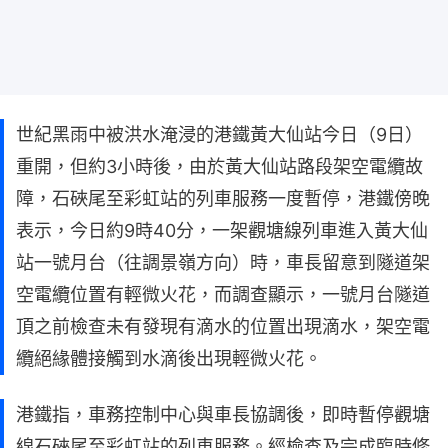
世紀黑雨中被洪水淹浸的港鐵黃大仙站今日（9日）
重開，但約3小時後，由於黃大仙站路段架空電纜故
障，石硤尾至彩虹站的列車服務一度暫停，港鐵傍晚
表示，今日約9時40分，一架觀塘線列車進入黃大仙
站一號月台（往調景嶺方向）時，車長留意到隧道架
空電纜位置有輕微火花，而調查顯示，一號月台隧道
頂之前檢查未有發現有滴水的位置出現滴水，架空電
纜絕緣體接觸到水滴後出現輕微火花。
港鐵指，車務控制中心與車長協調後，即時暫停觀塘
線石硤尾至彩虹站的列車服務。經檢查及完成臨時修