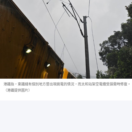
港鐵指，東鐵綫有個別地方曾出現跳電的情況，而太和站架空電纜受損需時修復。
（港鐵提供圖片）