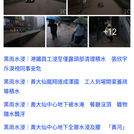
+
12
黑雨水浸｜港鐵員工浸至僅露頭部清理積水 張欣宇
斥漠視同事安危
黑雨水浸︱黃大仙龍翔道成澤國 工人到場開渠蓋疏
導積水
黑雨水浸｜黃大仙中心地下被水淹 餐廳沒頂 雜物
隨水飄浮
黑雨水浸｜黃大仙中心地下全層水浸及腰 「黃河」