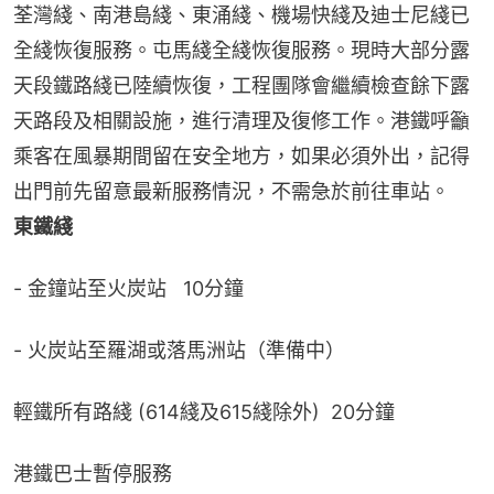
荃灣綫、南港島綫、東涌綫、機場快綫及迪士尼綫已
全綫恢復服務。屯馬綫全綫恢復服務。現時大部分露
天段鐵路綫已陸續恢復，工程團隊會繼續檢查餘下露
天路段及相關設施，進行清理及復修工作。港鐵呼籲
乘客在風暴期間留在安全地方，如果必須外出，記得
出門前先留意最新服務情況，不需急於前往車站。
東鐵綫
- 金鐘站至火炭站   10分鐘
- 火炭站至羅湖或落馬洲站（準備中）
輕鐵所有路綫 (614綫及615綫除外)  20分鐘
港鐵巴士暫停服務