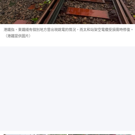
港鐵指，東鐵綫有個別地方曾出現跳電的情況，而太和站架空電纜受損需時修復。
（港鐵提供圖片）