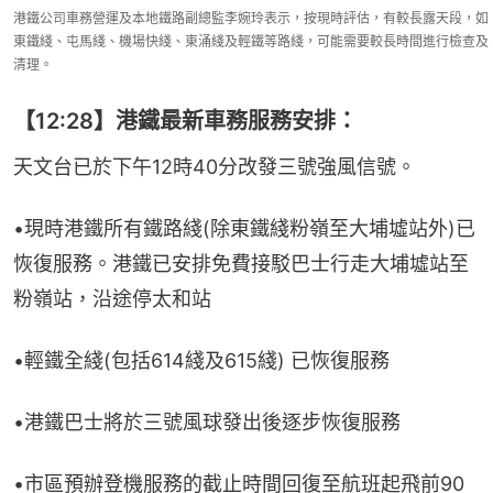
港鐵公司車務營運及本地鐵路副總監李婉玲表示，按現時評估，有較長露天段，如
東鐵綫、屯馬綫、機場快綫、東涌綫及輕鐵等路綫，可能需要較長時間進行檢查及
清理。
【12:28】港鐵最新車務服務安排：
天文台已於下午12時40分改發三號強風信號。
•現時港鐵所有鐵路綫(除東鐵綫粉嶺至大埔墟站外)已
恢復服務。港鐵已安排免費接駁巴士行走大埔墟站至
粉嶺站，沿途停太和站
•輕鐵全綫(包括614綫及615綫) 已恢復服務
•港鐵巴士將於三號風球發出後逐步恢復服務
•市區預辦登機服務的截止時間回復至航班起飛前90