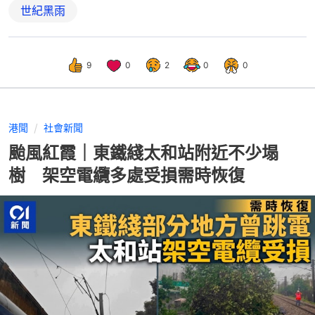
世紀黑雨
9
0
2
0
0
港聞
社會新聞
颱風紅霞｜東鐵綫太和站附近不少塌
樹 架空電纜多處受損需時恢復