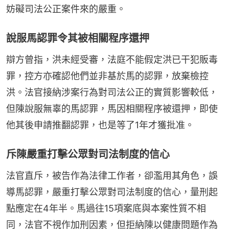
妨礙司法公正案件來的嚴重。
說服馬認罪令其被相關程序還押
辯方曾指，洪未經受審，法庭不能假定洪已干犯販毒
罪，控方亦確認他們並非基於馬的認罪，放棄檢控
洪。法官接納涉案行為對司法公正的實質影響較低，
但陳說服無辜的馬認罪，馬因相關程序被還押，即使
他其後申請推翻認罪，也是等了1年才獲批准。
斥陳嚴重打擊公眾對司法制度的信心
法官直斥，被告作為法律工作者，卻濫用其角色，誤
導馬認罪，嚴重打擊公眾對司法制度的信心，量刑起
點應定在4年半。馬過往15項案底與本案性質不相
同，法官不視作加刑因素，但拒納陳以健康問題作為