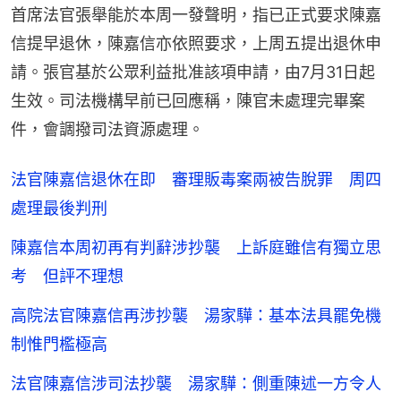
首席法官張舉能於本周一發聲明，指已正式要求陳嘉
信提早退休，陳嘉信亦依照要求，上周五提出退休申
請。張官基於公眾利益批准該項申請，由7月31日起
生效。司法機構早前已回應稱，陳官未處理完畢案
件，會調撥司法資源處理。
法官陳嘉信退休在即 審理販毒案兩被告脫罪 周四
處理最後判刑
陳嘉信本周初再有判辭涉抄襲 上訴庭雖信有獨立思
考 但評不理想
高院法官陳嘉信再涉抄襲 湯家驊：基本法具罷免機
制惟門檻極高
法官陳嘉信涉司法抄襲 湯家驊：側重陳述一方令人