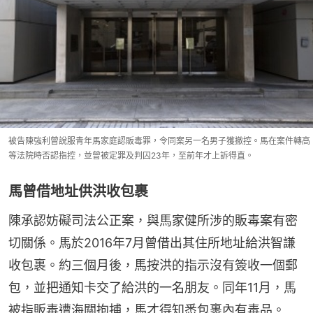
被告陳強利曾說服青年馬家庭認販毒罪，令同案另一名男子獲撤控。馬在案件轉高
等法院時否認指控，並曾被定罪及判囚23年，至前年才上訴得直。
馬曾借地址供洪收包裹
陳承認妨礙司法公正案，與馬家健所涉的販毒案有密
切關係。馬於2016年7月曾借出其住所地址給洪智謙
收包裹。約三個月後，馬按洪的指示沒有簽收一個郵
包，並把通知卡交了給洪的一名朋友。同年11月，馬
被指販毒遭海關拘捕，馬才得知悉包裹內有毒品。