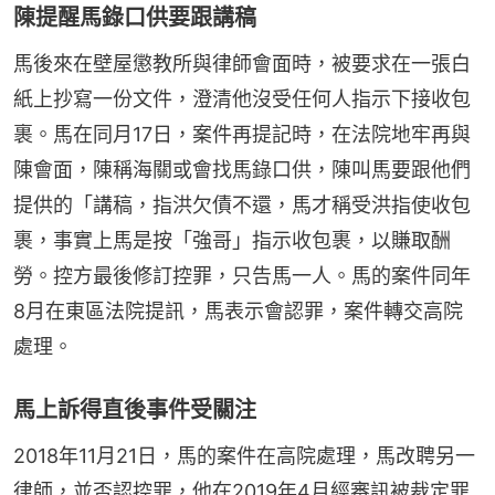
陳提醒馬錄口供要跟講稿
馬後來在壁屋懲教所與律師會面時，被要求在一張白
紙上抄寫一份文件，澄清他沒受任何人指示下接收包
裹。馬在同月17日，案件再提記時，在法院地牢再與
陳會面，陳稱海關或會找馬錄口供，陳叫馬要跟他們
提供的「講稿，指洪欠債不還，馬才稱受洪指使收包
裹，事實上馬是按「強哥」指示收包裹，以賺取酬
勞。控方最後修訂控罪，只告馬一人。馬的案件同年
8月在東區法院提訊，馬表示會認罪，案件轉交高院
處理。
馬上訴得直後事件受關注
2018年11月21日，馬的案件在高院處理，馬改聘另一
律師，並否認控罪，他在2019年4月經審訊被裁定罪