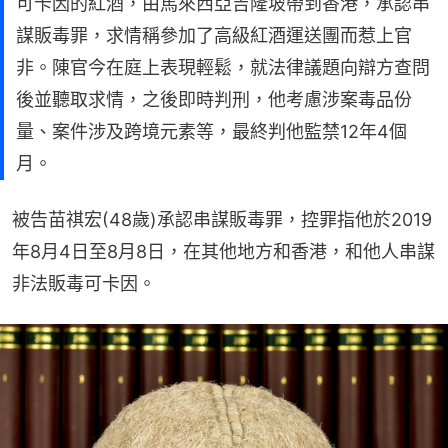
可卡因的紅酒，由馬來西亞吉隆坡帶到香港，承認串
謀販毒罪，求情稱參加了高級紅酒運送團而惹上官
非。陳官今在庭上表現輕鬆，就法律議題向辯方查問
後並聽取求情，之後即時判刑，他考慮涉案毒品份
量、案件涉及跨境元素等，最終判他監禁12年4個
月。
被告苗祺宏(48歲)承認串謀販毒罪，控罪指他於2019
年8月4日至8月8日，在其他地方和香港，和他人串謀
非法販毒可卡因。