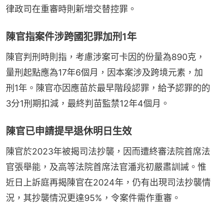
律政司在重審時則新增交替控罪。
陳官指案件涉跨國犯罪加刑1年
陳官判刑時則指，考慮涉案可卡因的份量為890克，
量刑起點應為17年6個月，因本案涉及跨境元素，加
刑1年。陳官亦因應苗於最早階段認罪，給予認罪的的
3分1刑期扣減，最終判苗監禁12年4個月。
陳官已申請提早退休明日生效
陳官於2023年被揭司法抄襲，因而遭終審法院首席法
官張舉能，及高等法院首席法官潘兆初嚴肅訓誡。惟
近日上訴庭再揭陳官在2024年，仍有出現司法抄襲情
況，其抄襲情況更達95%，令案件需作重審。