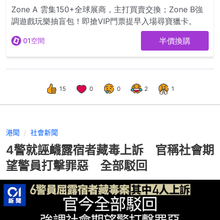
15
0
0
2
1
港聞
社會新聞
4警就誣衊露宿者藏毒上訴 官稱社會期
望警員打擊罪惡 全部駁回