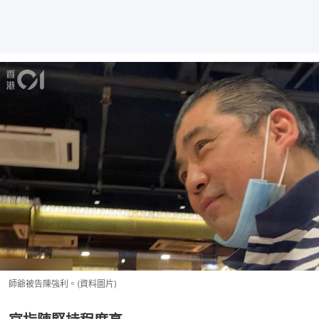
師爺被告陳強利。(資料圖片)