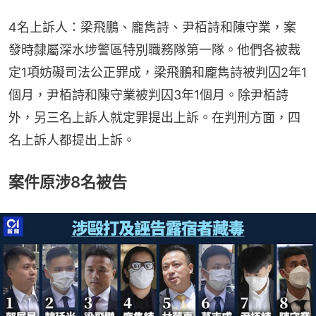
4名上訴人：梁飛鵬、龐雋詩、尹栢詩和陳守業，案
發時隸屬深水埗警區特別職務隊第一隊。他們各被裁
定1項妨礙司法公正罪成，梁飛鵬和龐雋詩被判囚2年1
個月，尹栢詩和陳守業被判囚3年1個月。除尹栢詩
外，另三名上訴人就定罪提出上訴。在判刑方面，四
名上訴人都提出上訴。
案件原涉8名被告