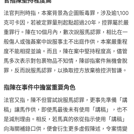
官指陳堅持程度高
法官判刑時指，本案背景為企圖販毒罪，涉及逾1,100
克可卡因，若被定罪量刑起點超過20年，控罪屬於嚴
重罪行。陳在10個月內，數次說服馬認罪，相比在一
般傷人或強姦案中說服事主不出庭作供，本案嚴重程
度不能相提並論。而且，陳在案中堅持程度高，儘管
馬多次表示對包裹物品不知情，陳卻指案件無機會脫
罪，反而說服馬認罪，以換取控方放棄檢控洪智謙。
指陳在事件中擔當重要角色
法官又指，陳不但嘗試說服馬認罪，更事先準備「講
稿」讓馬作供，即使馬最後未有使用「講稿」，也不
是減刑理由。相反，若馬真的依從指示使用「講稿」
向海關補錄口供，便會衍生更多虛假陳述，令案情變