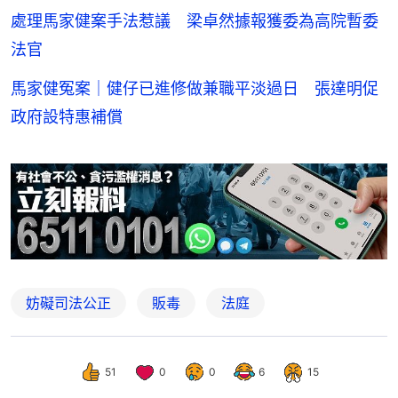
處理馬家健案手法惹議 梁卓然據報獲委為高院暫委
法官
馬家健冤案｜健仔已進修做兼職平淡過日 張達明促
政府設特惠補償
妨礙司法公正
販毒
法庭
51
0
0
6
15