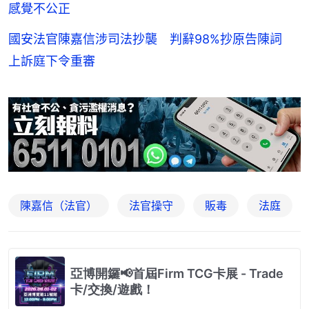
感覺不公正
國安法官陳嘉信涉司法抄襲 判辭98%抄原告陳詞
上訴庭下令重審
陳嘉信（法官）
法官操守
販毒
法庭