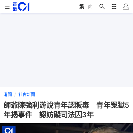
繁
|
简
港聞
社會新聞
師爺陳強利游說青年認販毒 青年冤獄5
年揭事件 認妨礙司法囚3年