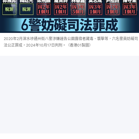
2020年2月深水埗通州街八警涉嫌誣告公園露宿者藏毒、襲擊等，六名警員妨礙司
法公正罪成，2024年10月17日判刑。（香港01製圖）