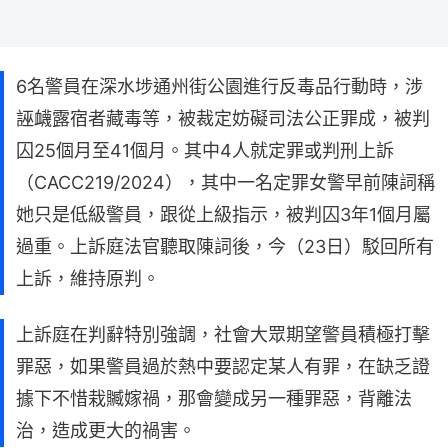
6名警員在深水埗通州街公園進行反毒品行動時，涉
誣衊露宿者藏毒等，被裁定妨礙司法公正罪成，被判
囚25個月至41個月。其中4人就定罪或判刑上訴
（CACC219/2024），其中一名定罪女警早前陳詞稱
她只是低級警員，跟從上級指示，被判囚3年1個月屬
過重。上訴庭法官聽取陳詞後，今（23日）駁回所有
上訴，維持原判。
上訴庭在判辭特別強調，社會大眾期望警員積極打擊
罪惡，如果警員過於熱中要認定某人有罪，在缺乏證
據下不惜栽贓嫁禍，那會變成另一種罪惡，背離法
治，造成更大的禍害。