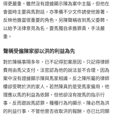
得更嚴重。雖然沒有證據顯示陳為案中主腦，但他在
會面時主要與馬對話，亦準備不少文件誘使他簽署，
反映他擔當很重要的角色。另陳聲稱收到馬父委聘，
以給予法律意見為名，要馬獨自承擔罪責，手法嚴
重。
聲稱受僱陳家卻以洪的利益為先
對於陳稱事隔多年，已不記得犯案原因，只記得律師
費用由馬父支付，法官認為他的說法並不合理，因為
案中沒有證據顯示陳與馬家相識，反之陳所屬的律師
樓卻受聘於洪的家人。若然陳真的是受馬家僱用，他
理應以馬的利益為依歸，但他卻沒有按馬的指示行
事，反而遊說馬認罪。種種行為均顯示，陳必然為洪
的利益行事，不管他曾否收取洪的報酬，亦已比同類