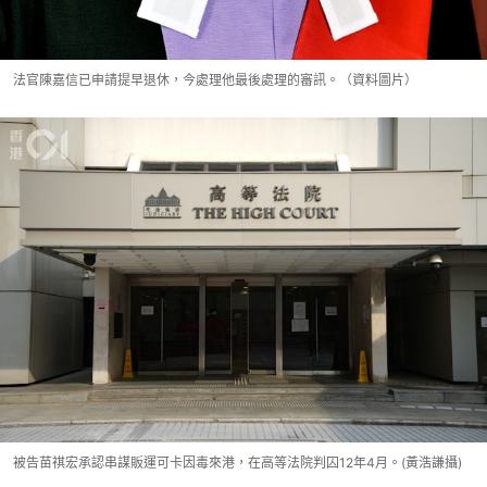
法官陳嘉信已申請提早退休，今處理他最後處理的審訊。（資料圖片）
被告苗祺宏承認串謀販運可卡因毒來港，在高等法院判囚12年4月。(黃浩謙攝)