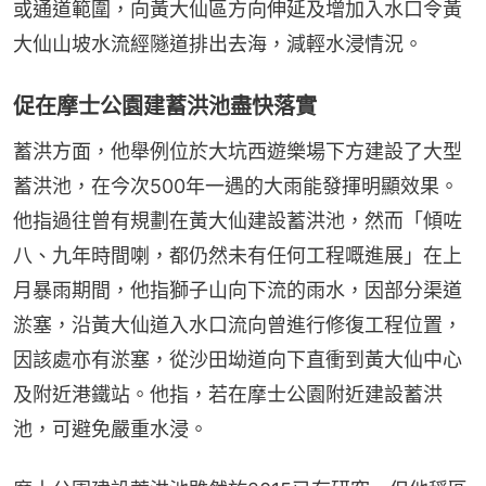
或通道範圍，向黃大仙區方向伸延及增加入水口令黃
大仙山坡水流經隧道排出去海，減輕水浸情況。
促在摩士公園建蓄洪池盡快落實
蓄洪方面，他舉例位於大坑西遊樂場下方建設了大型
蓄洪池，在今次500年一遇的大雨能發揮明顯效果。
他指過往曾有規劃在黃大仙建設蓄洪池，然而「傾咗
八、九年時間喇，都仍然未有任何工程嘅進展」在上
月暴雨期間，他指獅子山向下流的雨水，因部分渠道
淤塞，沿黃大仙道入水口流向曾進行修復工程位置，
因該處亦有淤塞，從沙田坳道向下直衝到黃大仙中心
及附近港鐵站。他指，若在摩士公園附近建設蓄洪
池，可避免嚴重水浸。