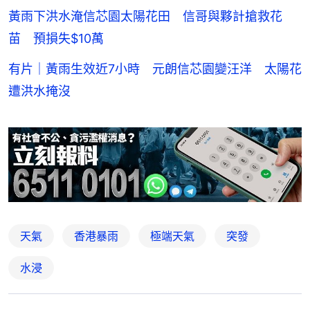
黃雨下洪水淹信芯園太陽花田 信哥與夥計搶救花
苗 預損失$10萬
有片｜黃雨生效近7小時 元朗信芯園變汪洋 太陽花
遭洪水掩沒
天氣
香港暴雨
極端天氣
突發
水浸