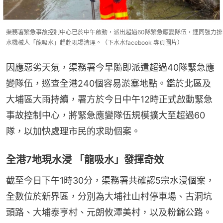
渠務署緊急事故控制中心已於中午啟動，派出超過60隊緊急應變隊伍，連同強力排
水機械人「龍吸水」趕赴現場清理。（下水水facebook 專頁圖片）
因應惡劣天氣，渠務署今早隨即派遣超過40隊緊急應
變隊伍，巡查全港240個容易淤塞地點。鑑於北區及
大埔區大雨持續，署方於今日中午12時正式啟動緊急
事故控制中心，將緊急應變隊伍規模擴大至超過60
隊，以加快處理市民的求助個案。
全港7地現水浸 「龍吸水」發揮奇效
截至今日下午1時30分，渠務署共確認5宗水浸個案，
全數位於新界區，分別為大埔社山村停車場、古洞坑
頭路、大埔泰亨村、元朗攸潭美村，以及粉錦公路。