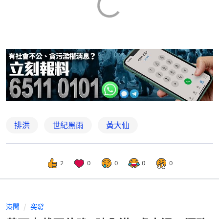
排洪
世紀黑雨
黃大仙
2
0
0
0
0
港聞
突發