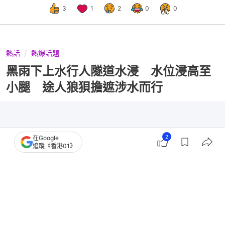
3
1
2
0
0
熱話
熱爆話題
黑雨下上水行人隧道水浸 水位浸高至
小腿 途人狼狽擔遮涉水而行
2
在Google
追蹤《香港01》