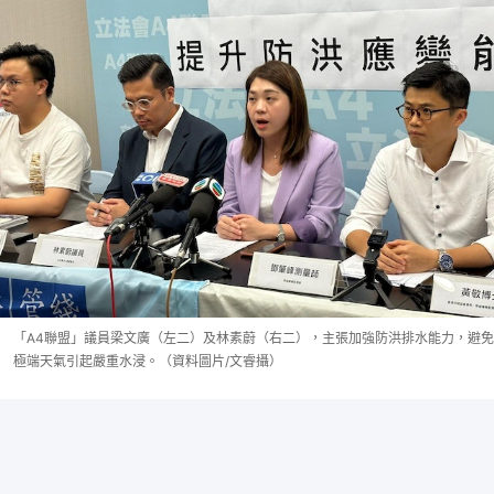
「A4聯盟」議員梁文廣（左二）及林素蔚（右二），主張加強防洪排水能力，避免
極端天氣引起嚴重水浸。（資料圖片/文睿攝）