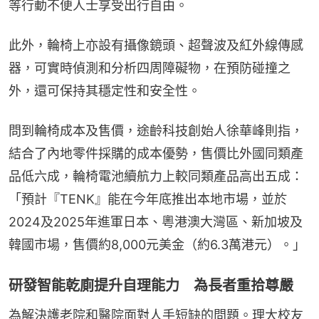
等行動不便人士享受出行自由。
此外，輪椅上亦設有攝像鏡頭、超聲波及紅外線傳感
器，可實時偵測和分析四周障礙物，在預防碰撞之
外，還可保持其穩定性和安全性。
問到輪椅成本及售價，途齡科技創始人徐華峰則指，
結合了內地零件採購的成本優勢，售價比外國同類產
品低六成，輪椅電池續航力上較同類產品高出五成：
「預計『TENK』能在今年底推出本地市場，並於
2024及2025年進軍日本、粵港澳大灣區、新加坡及
韓國市場，售價約8,000元美金（約6.3萬港元）。」
研發智能乾廁提升自理能力 為長者重拾尊嚴
為解決護老院和醫院面對人手短缺的問題。理大校友