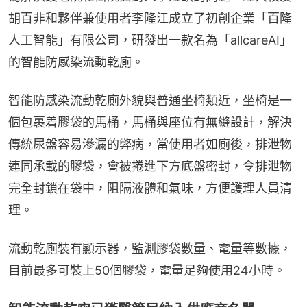
胡百非和夥伴兼使用者李隆江成立了初創企業「百隆
人工智能」有限公司，研發出一款名為「allcareAI」
的智能防感染流動乾廁。
智能防感染流動乾廁外貌與普通坐椅類近，坐椅是一
個包裹着膠袋的馬桶，馬桶與座位有無縫設計，解決
傳統尿盤容易滲漏的弊病，當使用者如廁後，排泄物
連同承載的膠袋，會被捲進下方底盤密封，令排泄物
完全封鎖在袋中，阻隔液體和氣味，方便護理人員清
理。
流動乾廁裝有顯示器，監測膠袋數量、電量等數據，
目前最多可裝上50個膠袋，電量足夠使用24小時。