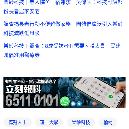
樂齡科技｜老人院舍一宿難求 吳傑莊：科技可讓部
份長者居家安老
調查揭長者行動不便難做家務 團體倡廣泛引入樂齡
科技減跌低風險
樂齡科技︱調查：8成受訪者有需要、嘆太貴 民建
聯倡准用醫療券
傷殘人士
理工大學
樂齡科技
輪椅