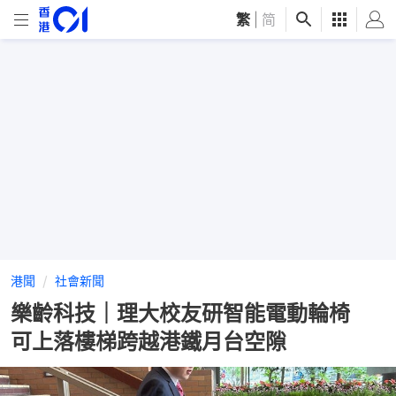
繁
|
简
港聞
社會新聞
樂齡科技｜理大校友研智能電動輪椅
可上落樓梯跨越港鐵月台空隙