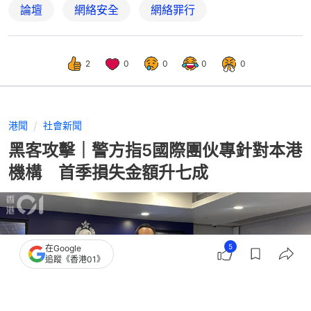
論壇
網絡安全
網絡罪行
2
0
0
0
0
港聞
社會新聞
黑客攻擊｜警方指5國際團伙專針對本港
機構 首季損失金額升七成
5
在Google
追蹤《香港01》