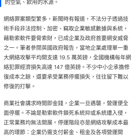
的空氣、飲用的水源。
網絡罪案類型繁多，新聞時有報道，不法分子透過技
術手段非法控制、加密、竊取企業敏感數據與系統，
藉勒索軟件要脅索財，已成企業及政府首要網安威脅
之一。筆者參閱英國政府報告，當地企業處理單一重
大網絡攻擊平均開支達 19.5 萬英鎊，全國機構每年網
絡犯罪經濟損失高達 147 億英鎊。不少中小企承擔修
復成本之餘，還要承受業務停擺損失，往往留下難以
修復的打擊。
商業社會講求時間即金錢，企業一旦遇襲，營運便全
面停擺。不論是勒索軟件鎖死系統抑或系統遭入侵，
正常業務均無法開展。停運階段亦是網絡攻擊成本最
高的環節：企業仍需支付薪金、租金及各項營運開