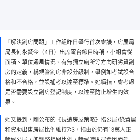
「解決劏房問題」工作組昨日舉行首次會議，房屋局
局長何永賢今（4日）出席電台節目時稱，小組會從
面積、單位通風情況、有無獨立廁所等方向研劣質劏
房的定義，稱規管劏房非設分級制，舉例如考試設合
格和不合格，並設補考以達至標準。她續指，會考慮
是否需要設立劏房登記制度，以達至防止增生的效
果。
她又提到，剛公布的《長遠房屋策略》指公屋/綠置居
和資助出售房屋比例維持7:3，指由於仍有13萬人正
輪候公屋，如調整相關比例，輪候時間或會因而延