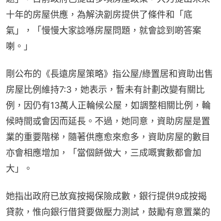
十年的房屋供應，為解決劏房提供了條件和「底
氣」，「慢慢大家諗喺房屋問題，就會諗到啲答案
喇。」
剛公布的《長遠房屋策略》指公屋/綠置居和資助出售
房屋比例維持7:3，她表示，暫未有計劃改變有關比
例，因仍有13萬人正輪候公屋，如調整相關比例，輪
候時間或會因而延長。不過，她同意，資助房屋是置
業的重要階梯，隨著供應愈來愈多，資助房屋的數目
亦會相應增加，「當個餅做大，三成嘅實數都會加
大」。
她指出政府已放寬按揭保險成數，銀行提供9成按揭
貸款，惟向銀行借貸要做壓力測試，鼓勵有意置業的