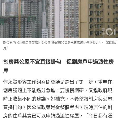
剛公布的《長遠房屋策略》指公屋/綠置居和資助出售房屋比例維持7:3。（資料圖
片）
劏房與公屋不宜直接掛勾 促劏房戶申過渡性房
屋
何永賢形容工作組召開會議是踏出了第一步，重申在
劏房議題上不能過分急進，要慢慢調研，又指政府現
時正收集不同的建議。她補充，不希望將劏房與公屋
直接掛勾，因公屋政策是從整體考慮，現時居住的劏
房的住戶其實已可以申請過渡性房屋，「今日都有選