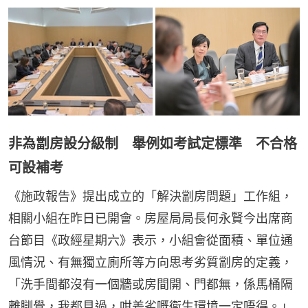
非為劏房設分級制 舉例如考試定標準 不合格
可設補考
《施政報告》提出成立的「解決劏房問題」工作組，
相關小組在昨日已開會。房屋局局長何永賢今出席商
台節目《政經星期六》表示，小組會從面積、單位通
風情況、有無獨立廁所等方向思考劣質劏房的定義，
「洗手間都沒有一個牆或房間開、門都無，係馬桶隔
離瞓覺，我都見過，咁差劣嘅衞生環境一定唔得。」