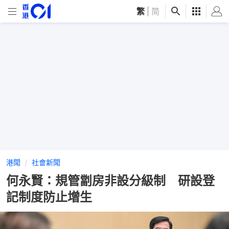
繁
|
简
港聞
社會新聞
何永賢：規管劏房非設分級制 研設登
記制度防止增生