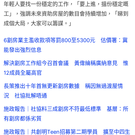
年輕人要找一份穩定的工作，「要上進，搵份穩定嘅
工」，強調未來資助房屋的數目會持續增加，「睇到
成個大局，大家可以籌謀。」
6劏房業主濫收款項等罰800至5300元 估價署：冀
能發出強烈信息
解決劏房工作組今召首會議 黃偉綸稱廣納意見 惟
12成員全屬高官
長策推出十年首無更新劏房數據 稱因無過渡屋情
況 社協批解唔通
施政報告｜社協料三成劏房不符最低標準 基層：所
有劏房都係劣質
施政報告｜共創明Teen招募第二期學員 擴至中四生