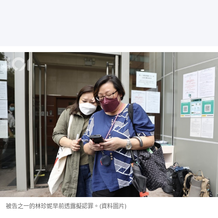
被告之一的林珍妮早前透露擬認罪。(資料圖片)