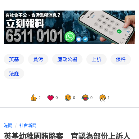
英基
貪污
廉政公署
上訴
保釋
法庭
2
0
0
0
1
港聞
社會新聞
英基幼稚園賄賂案 官認為部份上訴人