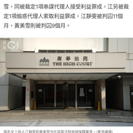
雪，同被裁定1項串謀代理人接受利益罪成，江另被裁
定1項煽惑代理人索取利益罪成，江靜雯被判囚11個
月，黃美雪則被判囚9個月。
兩名女上訴人江靜雯和黃美雪今在高等法院申請保釋獲准。(黃浩謙攝)