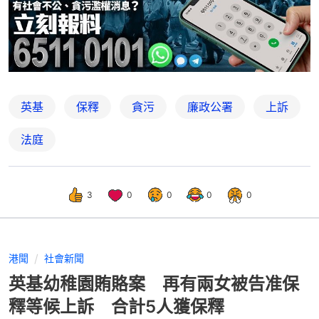
英基
保釋
貪污
廉政公署
上訴
法庭
3
0
0
0
0
港聞
社會新聞
英基幼稚園賄賂案 再有兩女被告准保
釋等候上訴 合計5人獲保釋