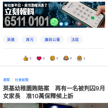
英基
貪污
廉政公署
法庭
5
0
0
0
2
港聞
社會新聞
英基幼稚園賄賂案 再有一名被判囚9月
女家長 准10萬保釋候上訴