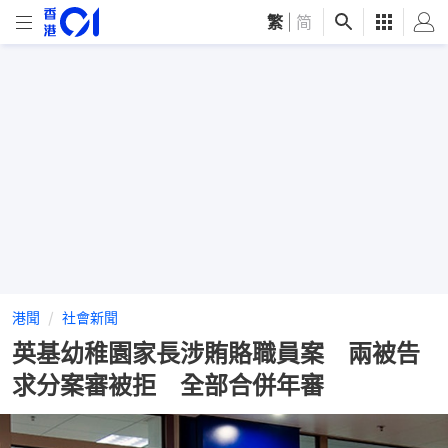
繁
|
简
港聞
社會新聞
英基幼稚園家長涉賄賂職員案 兩被告
求分案審被拒 全部合併年審