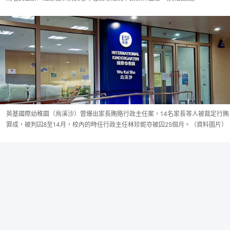
英基國際幼稚園（烏溪沙）曾爆出家長賄賂行政主任案，14名家長等人被裁定行賄
罪成，被判囚8至14月，校內的時任行政主任林珍妮亦被囚25個月。（資料圖片）