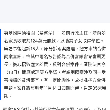
英基國際幼稚園（烏溪沙）一名前行政主任，涉向多
名家長收取共124萬元賄款，以助其子女取得學位。
廉署事後起訴15人，原分拆兩案處理，控方申請合併
兩案審訊，惟其中兩名被告認為合併審訊會令審期更
長，擔心招致龐大訟費，反對合併案件。區院法官今
（13日）開庭處理雙方爭議，考慮到兩案涉及同一受
害機構的貪污事宜，有一定關聯性，故批准控方合併
申請。案件將於明年11月14日如期開審，暫定35天審
期。
兩案15名包括英基前行政主任林珍妮（52歲），及14