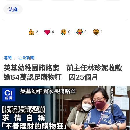
法庭
2
0
0
0
1
港聞
社會新聞
英基幼稚園賄賂案 前主任林珍妮收款
逾64萬認是購物狂 囚25個月