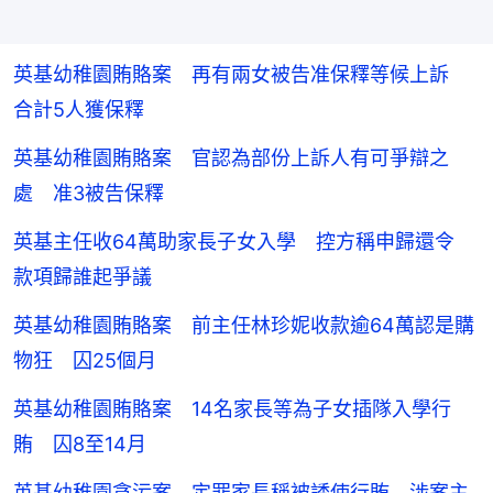
英基幼稚園賄賂案 再有兩女被告准保釋等候上訴
合計5人獲保釋
英基幼稚園賄賂案 官認為部份上訴人有可爭辯之
處 准3被告保釋
英基主任收64萬助家長子女入學 控方稱申歸還令
款項歸誰起爭議
英基幼稚園賄賂案 前主任林珍妮收款逾64萬認是購
物狂 囚25個月
英基幼稚園賄賂案 14名家長等為子女插隊入學行
賄 囚8至14月
英基幼稚園貪污案 定罪家長稱被誘使行賄 涉案主