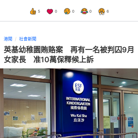
5
0
0
0
6
港聞
社會新聞
英基幼稚園賄賂案 再有一名被判囚9月
女家長 准10萬保釋候上訴