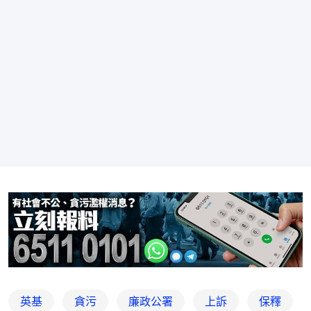
英基
貪污
廉政公署
上訴
保釋