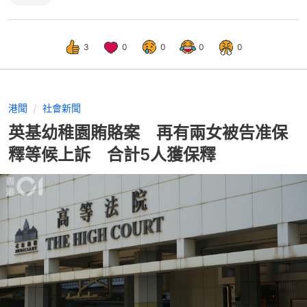
3
0
0
0
0
港聞
社會新聞
英基幼稚園賄賂案 再有兩女被告准保
釋等候上訴 合計5人獲保釋