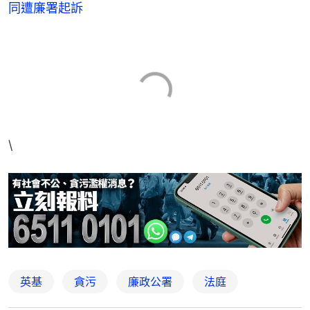
同遭廉署起訴
\
英基
貪污
廉政公署
法庭