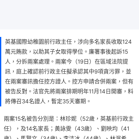
英基國際幼稚園前行政主任，涉向多名家長收取124
萬元賄款，以助其子女取得學位。廉署事後起訴15
人，分拆兩案處理。兩案今（19日）在區域法院提
訊，庭上確認前行政主任擬承認其中9項貪污罪，並
在兩案審訊擔任控方證人。控方申請合併兩案，但有
被告反對。法官先將兩案排期明年11月14日開審，料
將傳召34名證人，暫定35天審期。
兩案15名被告分別是：林珍妮（52歲，英基前行政主
任），及14名家長；黃詠雯（43歲）、劉映均（41
歲）、馬賢文（34歲)、李洁冰（44歲）、林泯希