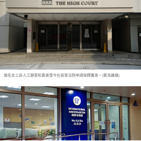
兩名女上訴人江靜雯和黃美雪今在高等法院申請保釋獲准。(黃浩謙攝)