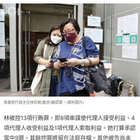
英基前行政主任林珍妮(藍衣)擬認罪。(資料圖片)
林被控13項行賄罪，即8項串謀使代理人接受利益、4
項代理人收受利益及1項代理人索取利益。她打算承認
當中9罪，其餘控罪將留在法庭存檔。其他被告尚未