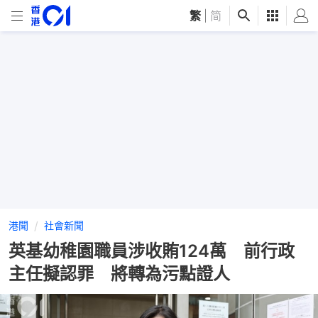
繁
|
简
港聞
社會新聞
英基幼稚園職員涉收賄124萬 前行政
主任擬認罪 將轉為污點證人