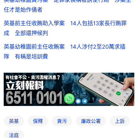
任才是始作俑者
英基前主任收賄助入學案 14人包括13家長行賄罪
成 全部還押候判
英基幼稚園前主任收賄案 14人涉付2至20萬求插
隊 有稱是培訓費
英基
保釋
貪污
廉政公署
上訴
法庭