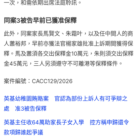
一次，和需依期出席法庭聆訊。
同案3被告早前已獲准保釋
此外，同案家長馬賢文、朱霜叶，以及任中間人的商
人蕭裕邦，早前亦獲法官楊家雄批准上訴期間獲得保
釋。馬及蕭須各交出保釋金10萬元，朱則須交出保釋
金45萬元，三人另須遵守不可離港等保釋條件。
案件編號：CACC129/2026
英基幼稚園賄賂案 官認為部份上訴人有可爭辯之
處 准3被告保釋
英基主任收64萬助家長子女入學 控方稱申歸還令
款項歸誰起爭議