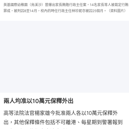
英基國際幼稚園（烏溪沙）曾爆出家長賄賂行政主任案，14名家長等人被裁定行賄
罪成，被判囚8至14月，校內的時任行政主任林珍妮亦被囚25個月。（資料圖片）
兩人均准以10萬元保釋外出
高等法院法官楊家雄今批准兩人各以10萬元保釋外
出，其他保釋條件包括不可離港、每星期到警署報到