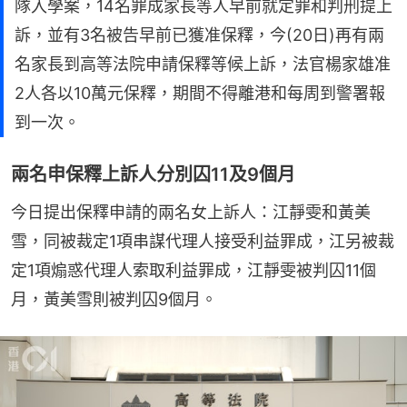
隊入學案，14名罪成家長等人早前就定罪和判刑提上
訴，並有3名被告早前已獲准保釋，今(20日)再有兩
名家長到高等法院申請保釋等候上訴，法官楊家雄准
2人各以10萬元保釋，期間不得離港和每周到警署報
到一次。
兩名申保釋上訴人分別囚11及9個月
今日提出保釋申請的兩名女上訴人：江靜雯和黃美
雪，同被裁定1項串謀代理人接受利益罪成，江另被裁
定1項煽惑代理人索取利益罪成，江靜雯被判囚11個
月，黃美雪則被判囚9個月。