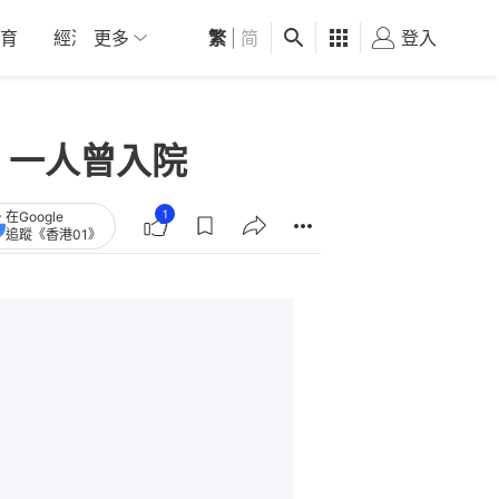
育
經濟
更多
01深圳
繁
觀點
|
简
健康
好食玩飛
登入
女
 一人曾入院
1
在Google
追蹤《香港01》