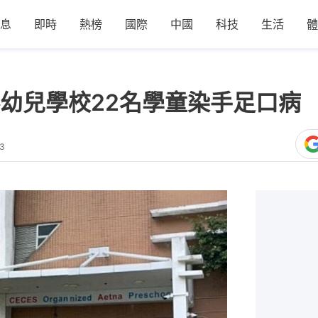
息
即時
熱榜
國際
中國
科技
生活
體
幼兒學校22名學童染手足口病
23