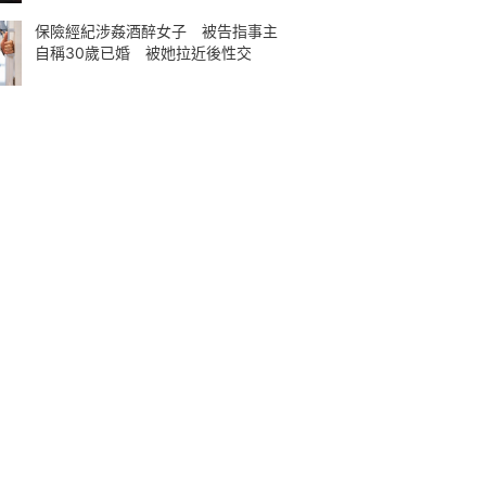
保險經紀涉姦酒醉女子 被告指事主
自稱30歲已婚 被她拉近後性交