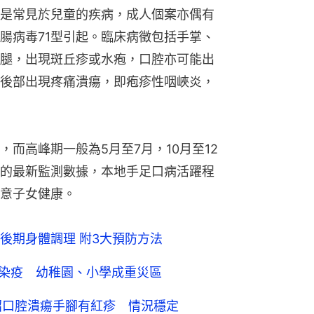
是常見於兒童的疾病，成人個案亦偶有
腸病毒71型引起。臨床病徵包括手掌、
腿，出現斑丘疹或水疱，口腔亦可能出
後部出現疼痛潰瘍，即疱疹性咽峽炎，
而高峰期一般為5月至7月，10月至12
的最新監測數據，本地手足口病活躍程
意子女健康。
後期身體調理 附3大預防方法
人染疫 幼稚園、小學成重災區
招口腔潰瘍手腳有紅疹 情況穩定