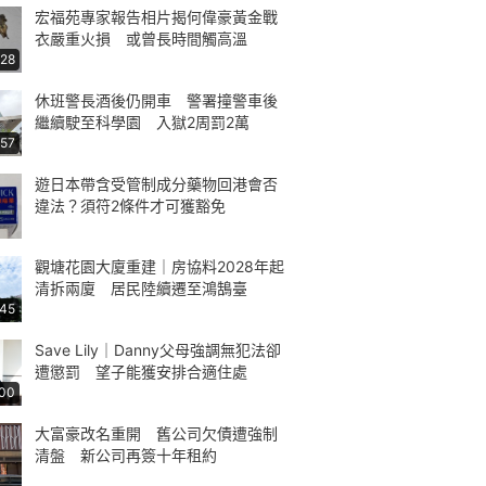
宏福苑專家報告相片揭何偉豪黃金戰
衣嚴重火損 或曾長時間觸高溫
:28
休班警長酒後仍開車 警署撞警車後
繼續駛至科學園 入獄2周罰2萬
:57
遊日本帶含受管制成分藥物回港會否
違法？須符2條件才可獲豁免
觀塘花園大廈重建｜房協料2028年起
清拆兩廈 居民陸續遷至鴻鵠臺
:45
Save Lily｜Danny父母強調無犯法卻
遭懲罰 望子能獲安排合適住處
:00
大富豪改名重開 舊公司欠債遭強制
清盤 新公司再簽十年租約