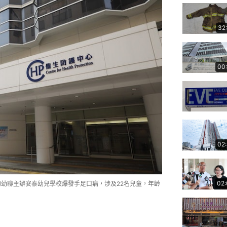
32
00
02
02
的幼聯主辦安泰幼兒學校爆發手足口病，涉及22名兒童，年齡