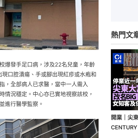
熱門文
校爆發手足口病，涉及22名兒童，年齡
後出現口腔潰瘍、手或腳出現紅疹或水疱和
指，全部病人已求醫，當中一人需入
時情況穩定。中心亦已實地視察該校，
並進行醫學監察。
開業｜尖東
CENTU