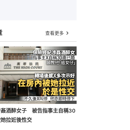
章
查看更多
姦酒醉女子 被告指事主自稱30
被她拉近後性交