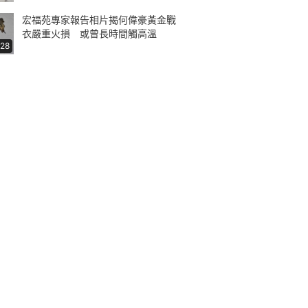
宏福苑專家報告相片揭何偉豪黃金戰
衣嚴重火損 或曾長時間觸高溫
:28