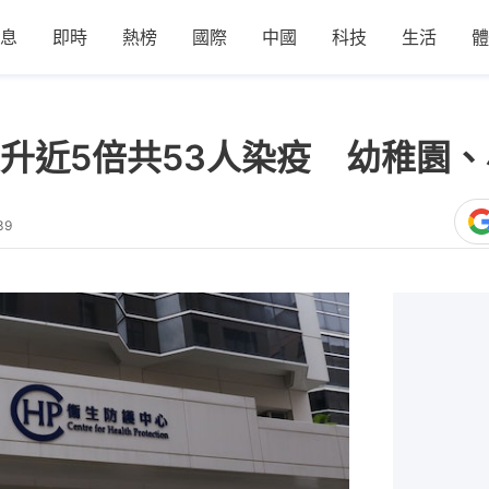
息
即時
熱榜
國際
中國
科技
生活
體
升近5倍共53人染疫 幼稚園
39