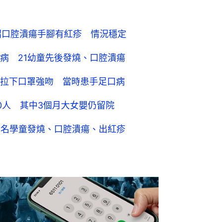
招口腔潰瘍手腳有紅疹 情況穩定
病 21幼童先後發燒、口腔潰瘍
拉下口罩強吻 當時患手足口病
0人 其中3個月大女嬰仍留院
9名學童發燒、口腔潰瘍、出紅疹