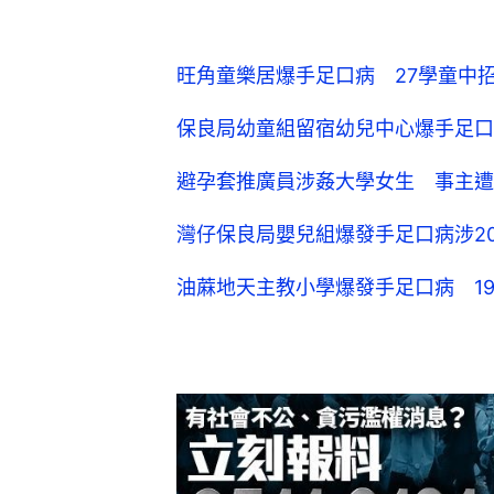
旺角童樂居爆手足口病 27學童中
保良局幼童組留宿幼兒中心爆手足口
避孕套推廣員涉姦大學女生 事主遭
灣仔保良局嬰兒組爆發手足口病涉2
油蔴地天主教小學爆發手足口病 1