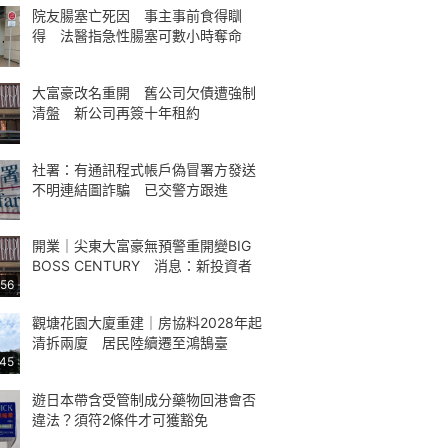
院友腸塞亡死因 事主事前食得瞓
得 法醫指急性腸塞可數小時奪命
大富豪改名重開 舊公司欠債遭強制
清盤 新公司再簽十年租約
社署：有通訊程式帳戶偽冒署方發送
不明連結圖詐騙 已交警方跟進
開業｜尖東大富豪無預警重開變BIG
BOSS CENTURY 消息：新投資者
:56
觀塘花園大廈重建｜房協料2028年起
清拆兩廈 居民陸續遷至鴻鵠臺
:45
遊日本帶含受管制成分藥物回港會否
違法？須符2條件才可獲豁免