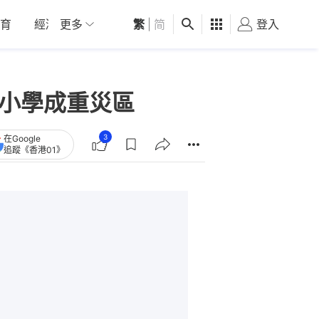
育
經濟
更多
01深圳
繁
觀點
|
简
健康
好食玩飛
登入
女
、小學成重災區
3
在Google
追蹤《香港01》