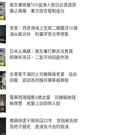
衞生署檢獲100盒港人遊日必買感冒
藥止痛藥 署方指含管制成分
奇景｜西貢海域上空周二晚飄浮10條
湖水藍光柱 料屬罕見光學現象
:58
日本止痛藥｜衞生署打擊非法售賣
即睇布洛芬、二氫可待因副作用
女乘客不滿的士司機稱接老婆 投訴
拒載 官認為司機非揀客裁罪脫
電車西環撞斃3歲女童 司機稱無錢
無學歷 放棄上訴即時入獄
:28
單親母虐子致死囚22年 官指被告故
意把子餓死 是漫長冷血的毀滅