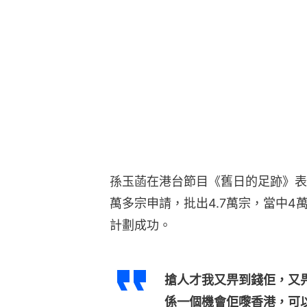
孫玉菡在港台節目《舊日的足跡》表
萬多宗申請，批出4.7萬宗，當中4
計劃成功。
搶人才我又畀到錢佢，又
係一個機會佢嚟香港，可