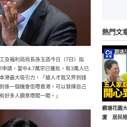
熱門文
工及福利局局長孫玉菡今日（7日）指
宗申請，當中4.7萬宗已獲批，有3萬人已
本港最大吸引力，「搶人才我又畀到錢
到係一個機會佢嚟香港，可以發揮自己
有好多人願意嚟闖一闖。」
觀塘花園大
廈 居民