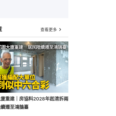
章
查看更多
廈重建｜房協料2028年起清拆兩
陸續遷至鴻鵠臺