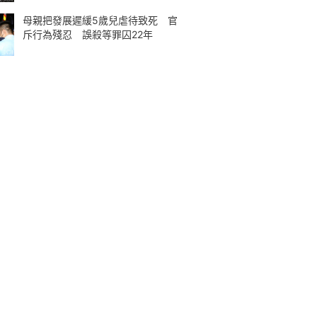
母親把發展遲緩5歲兒虐待致死 官
斥行為殘忍 誤殺等罪囚22年