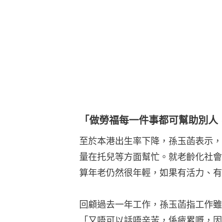
「做勞福每一件事都可幫助別人
至於本港出生率下降，孫玉菡表示，
量在托兒等方面幫忙。就老齡化社會
算年老仍然很年輕，如果有活力、有
回顧過去一年工作，孫玉菡指工作雖
「又唔可以話唔辛苦，係疲累嘅，因