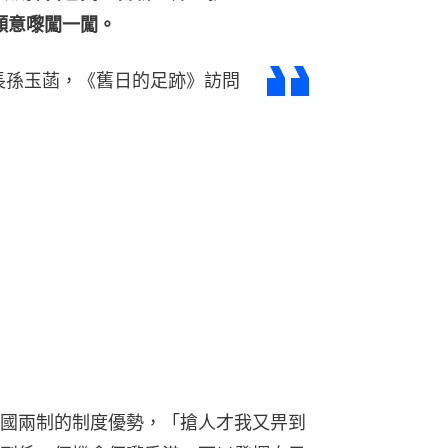
願意嚟闖一闖。
長孫玉菡，《舊日的足跡》訪問
國兩制的制度優勢，「搶人才我又畀到