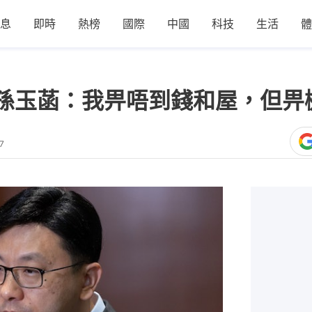
息
即時
熱榜
國際
中國
科技
生活
體
孫玉菡：我畀唔到錢和屋，但畀
7