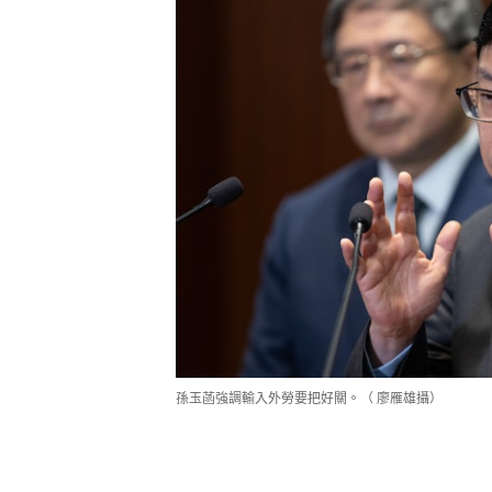
孫玉菡強調輸入外勞要把好關。（ 廖雁雄攝）