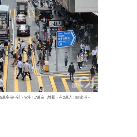
5萬多宗申請，當中4.7萬宗已獲批，有3萬人已經來港。