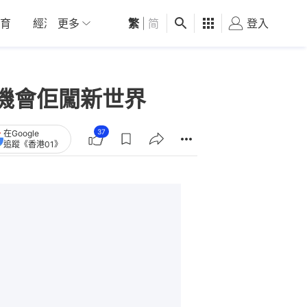
育
經濟
更多
01深圳
繁
觀點
|
简
健康
好食玩飛
登入
女
機會佢闖新世界
37
在Google
追蹤《香港01》