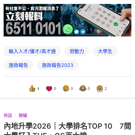
輸入人才/優才/高才通
勞動力
大學生
施政報告
施政報告2023
4
0
0
0
2
熱話
開罐
內地升學2026｜大學排名TOP 10 7間