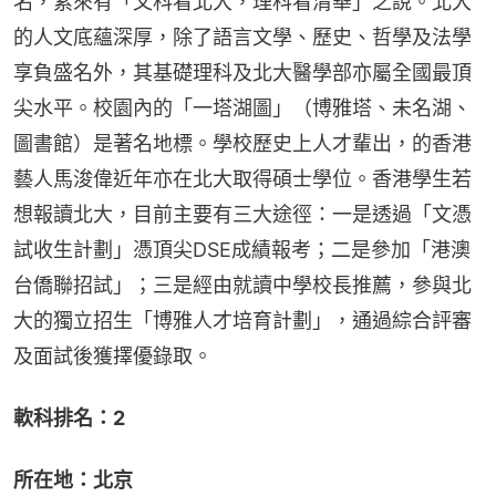
名，素來有「文科看北大，理科看清華」之說。北大
的人文底蘊深厚，除了語言文學、歷史、哲學及法學
享負盛名外，其基礎理科及北大醫學部亦屬全國最頂
尖水平。校園內的「一塔湖圖」（博雅塔、未名湖、
圖書館）是著名地標。學校歷史上人才輩出，的香港
藝人馬浚偉近年亦在北大取得碩士學位。香港學生若
想報讀北大，目前主要有三大途徑：一是透過「文憑
試收生計劃」憑頂尖DSE成績報考；二是參加「港澳
台僑聯招試」；三是經由就讀中學校長推薦，參與北
大的獨立招生「博雅人才培育計劃」，通過綜合評審
及面試後獲擇優錄取。
軟科排名：2
所在地：北京