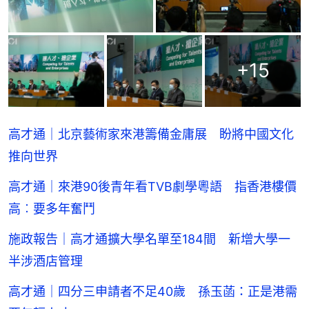
+
15
高才通｜北京藝術家來港籌備金庸展 盼將中國文化
推向世界
高才通｜來港90後青年看TVB劇學粵語 指香港樓價
高︰要多年奮鬥
施政報告｜高才通擴大學名單至184間 新增大學一
半涉酒店管理
高才通｜四分三申請者不足40歲 孫玉菡：正是港需