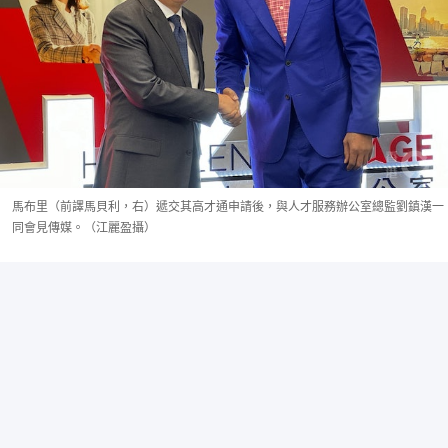
馬布里（前譯馬貝利，右）遞交其高才通申請後，與人才服務辦公室總監劉鎮漢一
同會見傳媒。（江麗盈攝）