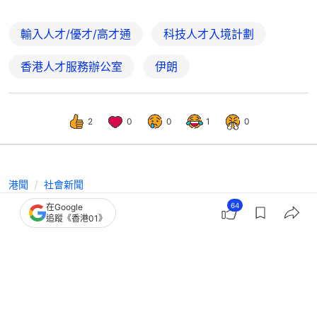
輸入人才/優才/高才通
科技人才入境計劃
香港人才服務辦公室
伊朗
2
0
0
1
0
港聞
社會新聞
搶人才｜近3年逾41萬宗人才申請來港
64
在Google
追蹤《香港01》
獲批 高才通計劃95%來自內地