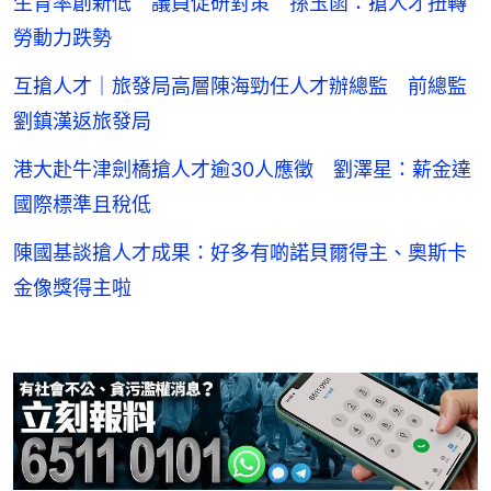
生育率創新低 議員促研對策 孫玉菡：搶人才扭轉
勞動力跌勢
互搶人才｜旅發局高層陳海勁任人才辦總監 前總監
劉鎮漢返旅發局
港大赴牛津劍橋搶人才逾30人應徵 劉澤星：薪金達
國際標準且稅低
陳國基談搶人才成果：好多有啲諾貝爾得主、奧斯卡
金像獎得主啦