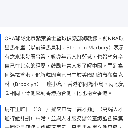
CBA球隊北京紫禁勇士籃球俱樂部總教練、前NBA球
星馬布里（以前譯馬貝利，Stephon Marbury）表示
有意來港發展事業，教導年青人打籃球，也希望分享
自己在北京的經歷，鼓勵年青人多了解中國。問到為
何選擇香港，他解釋因自己出生於美國紐約市布鲁克
林（Brooklyn）一座小島，香港亦同為小島，兩地氛
圍相同，令他感到香港適合他，他也適合香港。
馬布里昨日（13日）遞交申請「高才通」（高端人才
通行證計劃）來港，並與人才服務辦公室總監劉鎮漢
一同會見傳媒。劉鎮漢表示，只要馬布里文件齊備，