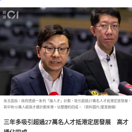
孫玉菡指，政府透過一系列「搶人才」計劃，吸引超過27萬名人才抵港定居發展，
其中有10萬人經高才通計劃來港，佔整體約四成。（資料圖片/夏家朗攝）
三年多吸引超過27萬名人才抵港定居發展 高才