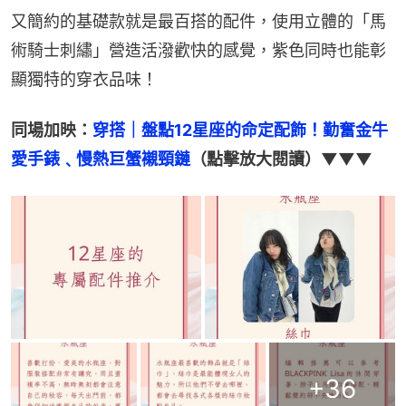
又簡約的基礎款就是最百搭的配件，使用立體的「馬
術騎士刺繡」營造活潑歡快的感覺，紫色同時也能彰
顯獨特的穿衣品味！
同場加映：
穿搭｜盤點12星座的命定配飾！勤奮金牛
愛手錶﹑慢熱巨蟹襯頸鏈
（點擊放大閱讀）▼▼▼
+
36