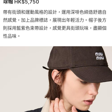
球帽 HK$5,750
帶有街頭和運動風格的設計，運用深啡色締造舒適自
然感覺，加上品牌標誌，展現出年輕活力。帽子後方
則採用藍紫色束帶設計，感覺更具街頭玩味，盡顯個
性品味。