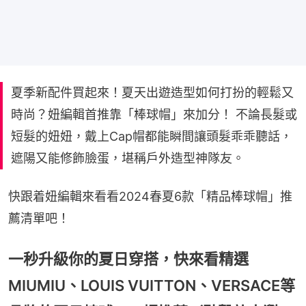
夏季新配件買起來！夏天出遊造型如何打扮的輕鬆又
時尚？妞編輯首推靠「棒球帽」來加分！ 不論長髮或
短髮的妞妞，戴上Cap帽都能瞬間讓頭髮乖乖聽話，
遮陽又能修飾臉蛋，堪稱戶外造型神隊友。
快跟着妞編輯來看看2024春夏6款「精品棒球帽」推
薦清單吧！
一秒升級你的夏日穿搭，快來看精選
MIUMIU、LOUIS VUITTON、VERSACE等