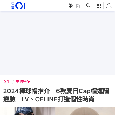
繁
|
简
女生
穿搭筆記
2024棒球帽推介｜6款夏日Cap帽遮陽
瘦臉 LV、CELINE打造個性時尚