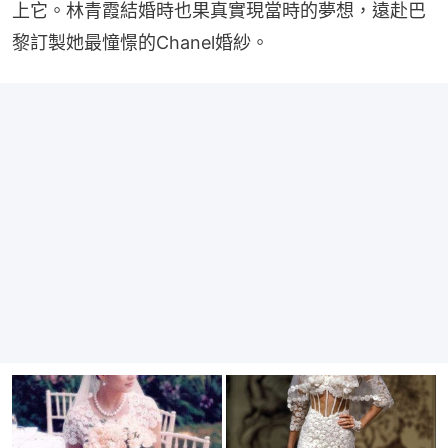
上它。林青霞結婚時也果真實現當時的夢想，遠赴巴
黎訂製她最憧憬的Chanel婚紗。