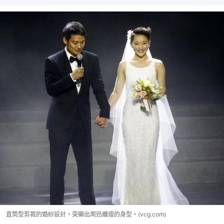
直筒型剪裁的婚紗設計，突顯出周迅纖瘦的身型。(vcg.com)