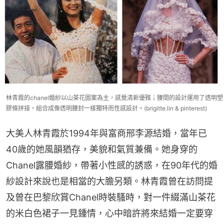
林青霞的chanel婚紗以山茶花圖案為主，感覺清新優雅；腰間的設計運用了透明塑
膠條拼接，組合成像透明腰封一樣獨特而性感設計。(brigitte.lin & pinterest)
大美人林青霞於1994年與富商邢李源結婚，當年已
40歲的她風韻猶存，美貌和氣質兼備。她身穿的
Chanel露腰婚紗，帶著小性感的誘惑，在90年代的婚
紗設計來說也是相當的大膽另類。林青霞曾在訪問提
及曾在巴黎欣賞Chanel時裝騷時，對一件綴滿山茶花
的米白色裙子一見鍾情，心中暗許將來結婚一定要穿