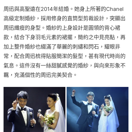
周迅與高聖遠在2014年結婚。她身上所著的Chanel
高級定制婚紗，採用修身的直筒型剪裁設計，突顯出
周迅纖瘦的身型。婚紗的上身設計是圓領的背心裙
款，結合下身羽毛元素的裙擺，簡約之中見亮點，再
加上整件婚紗也綴滿了華麗的刺繡和閃石，耀眼非
常，配合周迅梳得貼服簡潔的髮型，甚有現代時尚的
氣息。這件沒有一絲甜膩感覺的婚紗，與向來形象不
羈，充滿個性的周迅完美契合。