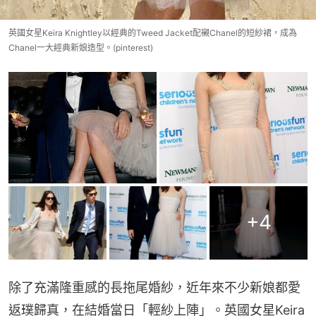
英國女星Keira Knightley以經典的Tweed Jacket配襯Chanel的短紗裙，成為
Chanel一大經典新娘造型。(pinterest)
+
4
除了充滿隆重感的長拖尾婚紗，近年來不少新娘都愛
返璞歸真，在結婚當日「輕紗上陣」。英國女星Keira 