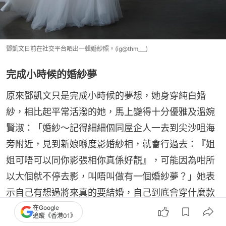
鄧凱文日前在社交平台晒出一輯婚紗照。(ig@thm___)
完成小時候的婚紗夢
原來鄧凱文只是完成小時候的夢想，她身穿純白婚
紗，相比起平常活潑的她，馬上變得十分優雅及溫婉
賢淑：「婚紗～記得細細個同屋企人一去到尖沙咀海
旁附近，見到新娘喺度影婚紗相，就會行過去：『姐
姐可唔可以同你影張相你真係好靚』，可能因為咁所
以大個就不停去影，叫唔叫做有一個婚紗夢？」她表
示自己有想過將來真的要結婚，自己到底會穿什麼款
式的婚紗，不少網民都留言大讚她漂亮，亦有不少網
在Google
追蹤《香港01》
民表示想做她的新郎。