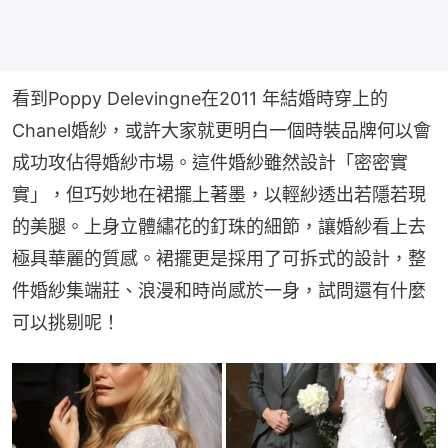
看到Poppy Delevingne在2011 年結婚時穿上的
Chanel婚紗，或許大家就更明白一個時裝品牌何以會
成功攻佔得婚紗市場。這件婚紗雖然設計「密密實
實」，但巧妙地在裙擺上著墨，以輕紗透出若隱若現
的美腿。上身立體繡花的釘珠的細節，讓婚紗看上去
極具華麗的質感。裙擺更是採用了可拆式的設計，整
件婚紗集端莊、浪漫和時尚感於一身，試問還有什麼
可以挑剔呢！