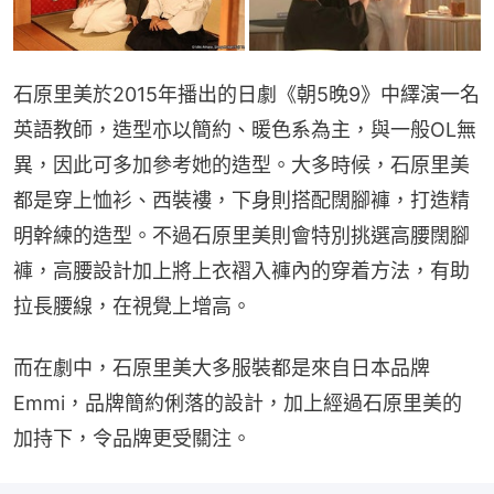
石原里美於2015年播出的日劇《朝5晚9》中繹演一名
英語教師，造型亦以簡約、暖色系為主，與一般OL無
異，因此可多加參考她的造型。大多時候，石原里美
都是穿上恤衫、西裝褸，下身則搭配闊腳褲，打造精
明幹練的造型。不過石原里美則會特別挑選高腰闊腳
褲，高腰設計加上將上衣褶入褲內的穿着方法，有助
拉長腰線，在視覺上增高。
而在劇中，石原里美大多服裝都是來自日本品牌
Emmi，品牌簡約俐落的設計，加上經過石原里美的
加持下，令品牌更受關注。