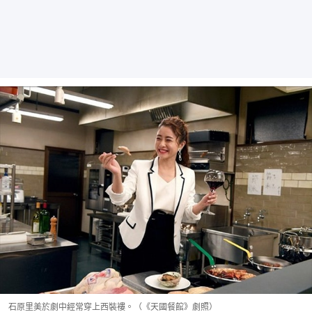
石原里美於劇中經常穿上西裝褸。（《天國餐館》劇照）