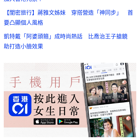
【閨密旅行】蔣雅文姊妹 穿搭營造「神同步」 首
要凸顯個人風格
凱特戴「阿婆頭箍」成時尚熱話 比喬治王子搶鏡
助打造小臉效果