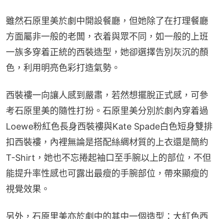
雖然石原里美於劇中開設餐廳，但她除了在打理餐廳
方面屬非一般的老闆，衣着與眾不同，如一般的上班
一族多穿着正統的西裝造型，她卻選擇告別灰沉的顏
色，利用明亮色彩打造氣勢。
西裝褸一向讓人感到嚴肅，若然想擺脫正式感，可參
考石原里美的隨性打扮。石原里美分別於劇內穿着過
Loewe粉紅色長身西裝褸與Kate Spade白色短身雙排
扣西裝褸，內裡無論是搭配絲綢材質的上衣還是簡約
T-Shirt，她也不忘捲起袖口至手腕以上的部位，不但
能提升率性感也可露出最瘦的手腕部位，帶來顯瘦的
視覺效果。
另外，石原里美亦於劇中的其中一個造型：大紅色西