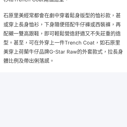
石原里美經常都會在劇中穿着鬆身版型的恤衫款，甚
或穿上長身恤衫，下身隨便搭配牛仔褲或西裝褲，再
配襯一雙高跟鞋，即可輕鬆營造舒適又不失莊重的造
型。甚至，可在外穿上一件Trench Coat，如石原里
美穿上荷蘭牛仔品牌G-Star Raw的外套款式，拉長身
體比例及帶出俐落感。