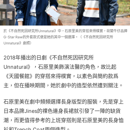
於《不自然死因研究所Unnatural》中，石原里美的穿搭來得樸實，荷蘭牛仔品牌
G-Star Raw的外套款式便是她的其中一個選擇。（《不自然死因研究所
Unnatural》劇照）
2018年播出的日劇《不自然死因研究所
Unnatural》，石原里美飾演法醫的角色，故比起
《天國餐館》的穿搭來得樸實，以素色與簡約款爲
主，但在播映期間，她於劇中的造型依然遭到關注。
石原里美在劇中頻頻選擇長身版型的服裝，先是穿上
日本品牌Jines的祼色連身長裙就引發了一陣的缺貨
潮，而更值得參考的上班穿搭則是石原里美的長身恤
衫和Trench Coat兩個造型。