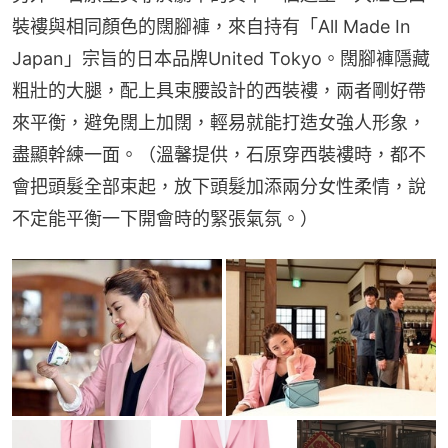
裝褸與相同顏色的闊腳褲，來自持有「All Made In 
Japan」宗旨的日本品牌United Tokyo。闊腳褲隱藏
粗壯的大腿，配上具束腰設計的西裝褸，兩者剛好帶
來平衡，避免闊上加闊，輕易就能打造女強人形象，
盡顯幹練一面。（溫馨提供，石原穿西裝褸時，都不
會把頭髮全部束起，放下頭髮加添兩分女性柔情，說
不定能平衡一下開會時的緊張氣氛。）