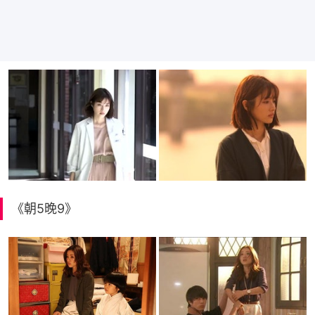
《朝5晚9》