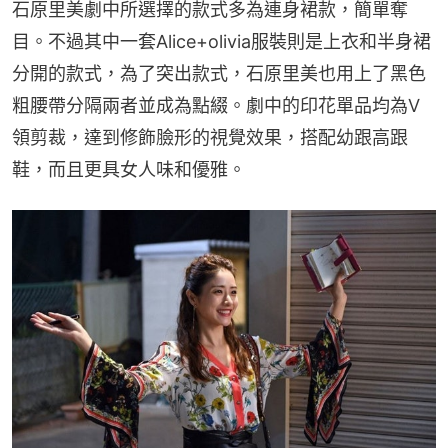
石原里美劇中所選擇的款式多為連身裙款，簡單奪
目。不過其中一套Alice+olivia服裝則是上衣和半身裙
分開的款式，為了突出款式，石原里美也用上了黑色
粗腰帶分隔兩者並成為點綴。劇中的印花單品均為V
領剪裁，達到修飾臉形的視覺效果，搭配幼跟高跟
鞋，而且更具女人味和優雅。