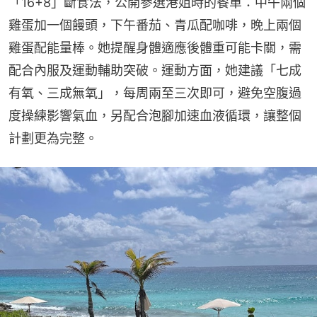
「16+8」斷食法，公開參選港姐時的餐單：中午兩個
雞蛋加一個饅頭，下午番茄、青瓜配咖啡，晚上兩個
雞蛋配能量棒。她提醒身體適應後體重可能卡關，需
配合內服及運動輔助突破。運動方面，她建議「七成
有氧、三成無氧」，每周兩至三次即可，避免空腹過
度操練影響氣血，另配合泡腳加速血液循環，讓整個
計劃更為完整。