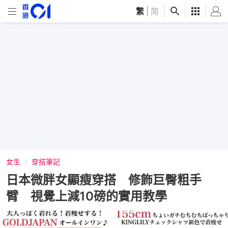
繁
|
简
女生
穿搭筆記
日本微胖女顯瘦穿搭 修飾巨臀粗手
臂 視覺上減10磅的實用教學