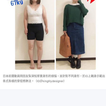
日本前運動員岡田友梨深知厚實身形的煩惱，並針對不同身形，於IG上親身示範出
各式各樣的穿搭修飾法。（IG＠kinglilydesigner）