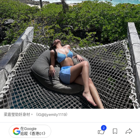
梁嘉瑩勁好身材。（IG@ljyemily1119）
2
在Google
追蹤《香港01》