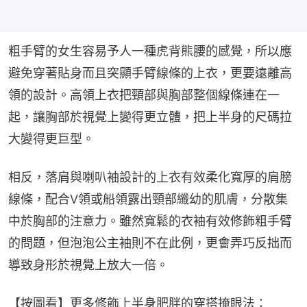
粗手臂的女生容易予人一種虎背熊腰的感覺，所以應
避免穿著貼身而且突顯手臂線條的上衣，更要遠離高
領的設計。高領上衣把頸部與胸部整個線條連在一
起，讓胸部於視覺上變得更立體，把上半身的尺碼拉
大變得更巨型。
相反，落肩與喇叭袖設計的上衣有效柔化寬厚的肩膀
線條，配合V領或船領露出頸部纖幼的肌膚，分散集
中於胸部的注意力。雖然寬鬆的衣袖有效修飾粗手臂
的問題，但泡泡公主袖則不在此例，更會弄巧反拙而
導致身形於視覺上放大一倍。
【按圖看】更多修飾上半身肥胖的穿搭掩眼法：