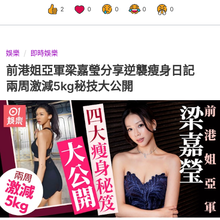
2
0
0
0
0
娛樂
即時娛樂
前港姐亞軍梁嘉瑩分享逆襲瘦身日記
兩周激減5kg秘技大公開