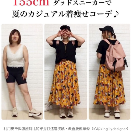
利用皮帶與強烈對比的穿搭打造層次感，改善腰部線條（IG＠kinglilydesigner）