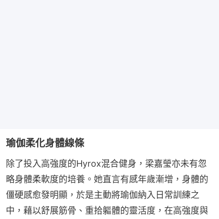
瑜伽柔化身體線條
除了投入高強度的Hyrox混合健身，梁嘉瑩亦未有忽
略身體柔軟度的培養。她直言有感年歲漸增，身體的
僵硬感愈發明顯，於是主動將瑜伽納入日常訓練之
中，藉以舒展筋骨、重拾軀體的靈活度，在高強度與