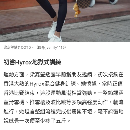
梁嘉瑩健身OOTD。（IG@ljyemily1119）
初嘗Hyrox地獄式訓練
運動方面，梁嘉瑩透露早前獲朋友邀請，初次接觸在
香港大熱的Hyrox混合健身訓練。她憶述，當時正值
香港比賽結束，這股運動風潮相當強勁。一整節課涵
蓋滑雪機、推雪橇及波比跳等多項高強度動作，輪流
進行，她坦言整組流程完成後疲累不堪，毫不誇張地
說感覺一次便至少瘦了五斤。