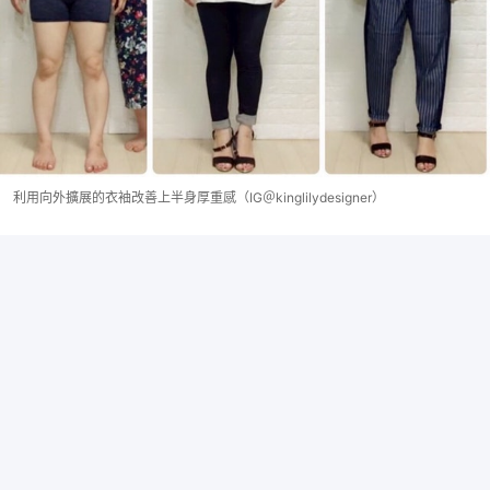
利用向外擴展的衣袖改善上半身厚重感（IG＠kinglilydesigner）