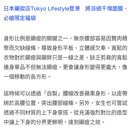
日本藥妝店Tokyo Lifestyle登港 將派過千塊面膜、
必搶限定福袋
身形比例是顯瘦的關鍵之一，無奈腰部容易因贅肉積
聚而欠缺線條，導致身形平板、立體感欠奉。寬鬆的
衣物對於顯瘦與顯胖只是一線之差，缺乏剪裁的寬鬆
連身單品不但無法顯瘦，更會讓身形變得更龐大，像
一個移動的長方形。
這時候可以透過「自製」腰線改善蘋果身形，以皮帶
綁於高腰位置，突出腰部線條。另外，女生也可嘗試
透過不同材質的上下身穿搭，從充滿強烈對比的造型
中讓上下身的分界更鮮明，達到顯瘦之效。