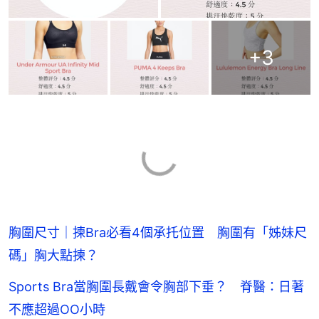
+
3
胸圍尺寸｜揀Bra必看4個承托位置 胸圍有「姊妹尺
碼」胸大點揀？
Sports Bra當胸圍長戴會令胸部下垂？ 脊醫：日著
不應超過OO小時