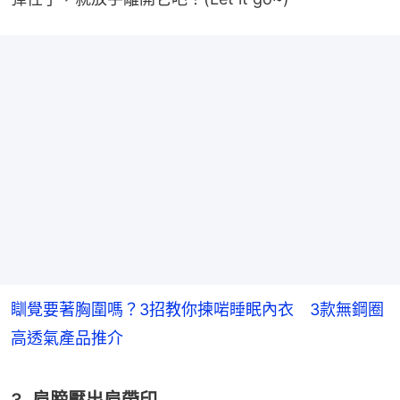
瞓覺要著胸圍嗎？3招教你揀啱睡眠內衣 3款無鋼圈
高透氣產品推介
3. 肩膀壓出肩帶印