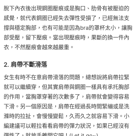
脫下內衣後出現鋼圈壓痕或是胸口、肋骨有被壓迫的
感覺，就代表鋼圈已經失去彈性受損了，已經無法支
撐與穩定胸部，也有可能是因為bra的罩杯太小，讓胸
部受壓，留下壓痕。當出現壓痕時，果斷的換一件內
衣，不然壓痕會越來越嚴重。
2. 肩帶不斷滑落
女生有時不在意肩帶滑落的問題，總想說將肩帶拉緊
就可以繼續穿，但其實肩帶與鋼圈一樣具有承托胸部
的作用，當胸罩穿著的次數多了，肩帶就會變得容易
下滑。另一個原因是，肩帶在經過長時間緊繃或是洗
滌時的拉扯，會慢慢變鬆，久而久之就容易下滑。小
編建議可以輕拉看看肩帶的彈力狀況，如果已經沒有
彈性了，就放手離開它吧！(Let it go~)