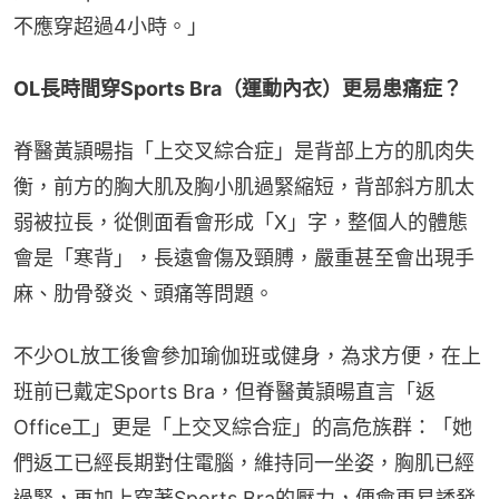
不應穿超過4小時。」
OL長時間穿Sports Bra（運動內衣）更易患痛症？
脊醫黃頴暘指「上交叉綜合症」是背部上方的肌肉失
衡，前方的胸大肌及胸小肌過緊縮短，背部斜方肌太
弱被拉長，從側面看會形成「X」字，整個人的體態
會是「寒背」，長遠會傷及頸膊，嚴重甚至會出現手
麻、肋骨發炎、頭痛等問題。
不少OL放工後會參加瑜伽班或健身，為求方便，在上
班前已戴定Sports Bra，但脊醫黃頴暘直言「返
Office工」更是「上交叉綜合症」的高危族群：「她
們返工已經長期對住電腦，維持同一坐姿，胸肌已經
過緊，再加上穿著Sports Bra的壓力，便會更易誘發