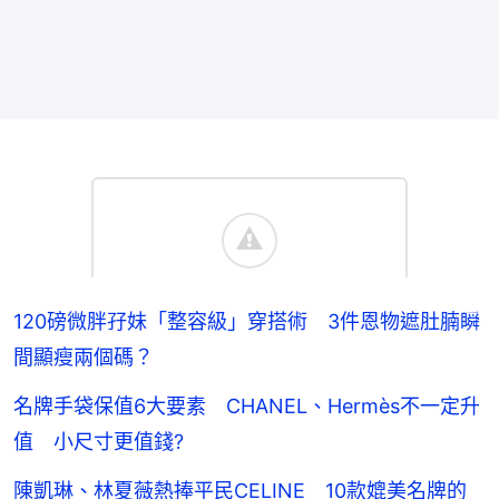
120磅微胖孖妹「整容級」穿搭術 3件恩物遮肚腩瞬
間顯瘦兩個碼？
名牌手袋保值6大要素 CHANEL、Hermès不一定升
值 小尺寸更值錢?
陳凱琳、林夏薇熱捧平民CELINE 10款媲美名牌的