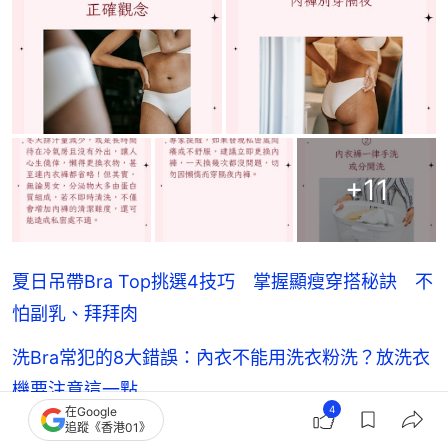
+
11
夏日吊帶Bra Top挑選4技巧 掌握顯瘦穿搭秘訣 不
怕副乳、拜拜肉
洗Bra常犯的8大錯誤：內衣不能用洗衣粉洗？放洗衣
機要注意這一點
4
在Google
追蹤《香港01》
洗衫錯誤｜熱水洗內褲更乾淨？醫生警告恐致感染