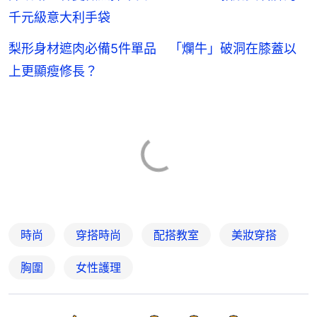
千元級意大利手袋
梨形身材遮肉必備5件單品 「爛牛」破洞在膝蓋以
上更顯瘦修長？
時尚
穿搭時尚
配搭教室
美妝穿搭
胸圍
女性護理