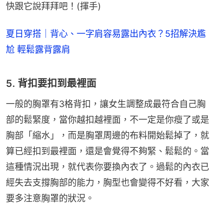
快跟它說拜拜吧！(揮手)
夏日穿搭｜背心、一字肩容易露出內衣？5招解決尷
尬 輕鬆露背露肩
5. 背扣要扣到最裡面
一般的胸罩有3格背扣，讓女生調整成最符合自己胸
部的鬆緊度，當你越扣越裡面，不一定是你瘦了或是
胸部「縮水」，而是胸罩周邊的布料開始鬆掉了，就
算已經扣到最裡面，還是會覺得不夠緊、鬆鬆的。當
這種情況出現，就代表你要換內衣了。過鬆的內衣已
經失去支撐胸部的能力，胸型也會變得不好看，大家
要多注意胸罩的狀況。