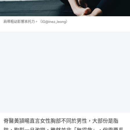
肩帶粗幼影響承托力。（IG@inez_leong）
脊醫黃頴暘直言女性胸部不同於男性，大部份是脂