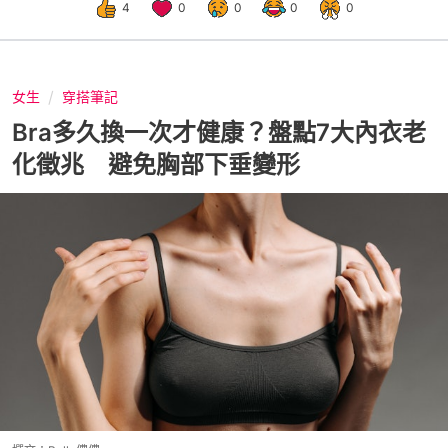
4
0
0
0
0
女生
穿搭筆記
Bra多久換一次才健康？盤點7大內衣老
化徵兆 避免胸部下垂變形