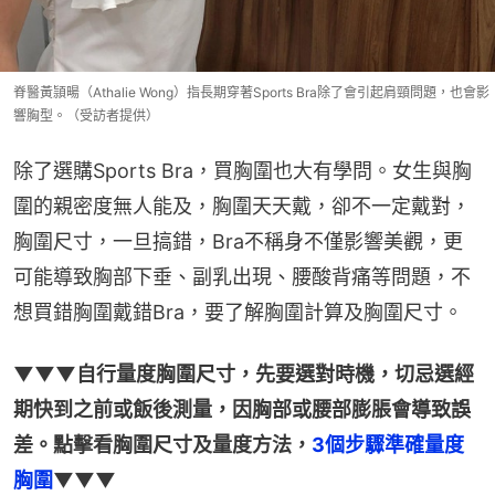
脊醫黃頴暘（Athalie Wong）指長期穿著Sports Bra除了會引起肩頸問題，也會影
響胸型。（受訪者提供）
除了選購Sports Bra，買胸圍也大有學問。女生與胸
圍的親密度無人能及，胸圍天天戴，卻不一定戴對，
胸圍尺寸，一旦搞錯，Bra不稱身不僅影響美觀，更
可能導致胸部下垂、副乳出現、腰酸背痛等問題，不
想買錯胸圍戴錯Bra，要了解胸圍計算及胸圍尺寸。
▼▼▼自行量度胸圍尺寸，先要選對時機，切忌選經
期快到之前或飯後測量，因胸部或腰部膨脹會導致誤
差。點擊看胸圍尺寸及量度方法，
3個步驟準確量度
胸圍
▼▼▼