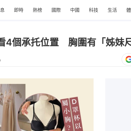
息
即時
熱榜
國際
中國
科技
生活
體
必看4個承托位置 胸圍有「姊妹
9