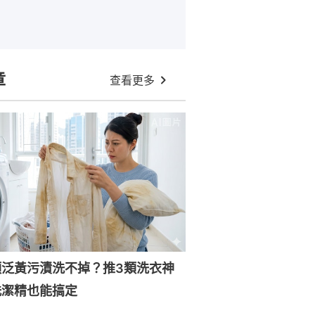
章
查看更多
頭泛黃污漬洗不掉？推3類洗衣神
洗潔精也能搞定