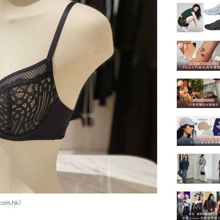
om.hk）