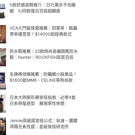
5款舒適波鞋推介｜日行萬步不怕磨
腳 IU同款復古百搭超顯瘦
VCA入門級珠寶推薦｜四葉草、瓢蟲
帶幸運意思！$14000起經典款式
防水鞋推薦｜22款時尚易襯雨靴防水
鞋：Hunter、ROCKFISH高質百搭
名牌棒球帽推薦｜防曬顯小臉單品！
$1600起MM6、CELINE等時尚款
日本大熱廓形褲穿搭指南：必學4套
日系時髦造型 展現率性休閒
Jennie高級感穿搭公式：貼身、露腰
添陽光系性感｜星級穿搭研究所