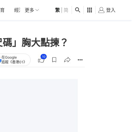
育
經濟
更多
01深圳
繁
觀點
|
简
健康
好食玩飛
登入
女
尺碼」胸大點揀？
10
在Google
追蹤《香港01》