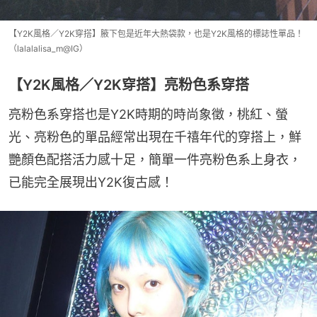
【Y2K風格／Y2K穿搭】腋下包是近年大熱袋款，也是Y2K風格的標誌性單品！
（lalalalisa_m@IG）
【Y2K風格／Y2K穿搭】亮粉色系穿搭
亮粉色系穿搭也是Y2K時期的時尚象徵，桃紅、螢
光、亮粉色的單品經常出現在千禧年代的穿搭上，鮮
艷顏色配搭活力感十足，簡單一件亮粉色系上身衣，
已能完全展現出Y2K復古感！