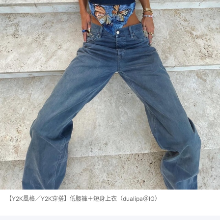
【Y2K風格／Y2K穿搭】低腰褲＋短身上衣（dualipa＠IG）