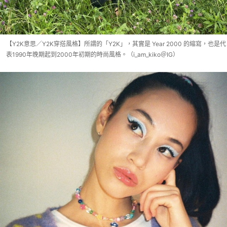
【Y2K意思／Y2K穿搭風格】所謂的「Y2K」，其實是 Year 2000 的縮寫，也是代
表1990年晚期起到2000年初期的時尚風格。（i_am_kiko＠IG）