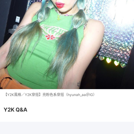
【Y2K風格／Y2K穿搭】亮粉色系穿搭（hyunah_aa＠IG）
Y2K Q&A