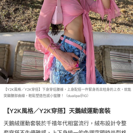
【Y2K風格／Y2K穿搭】下身穿低腰褲，上身配搭一件緊身而且短身的上衣，就能
突顯腰部曲線，輕鬆塑造性感小蠻腰！（dualipa＠IG）
【Y2K風格／Y2K穿搭】天鵝絨運動套裝
天鵝絨運動套裝於千禧年代相當流行，絨布設計令整
套穿搭不失優雅感，上下身統一的色調突顯時尚型格