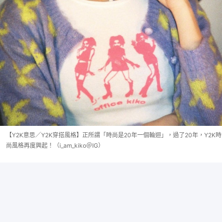
【Y2K意思／Y2K穿搭風格】正所謂「時尚是20年一個輪迴」，過了20年，Y2K時
尚風格再度興起！（i_am_kiko＠IG）