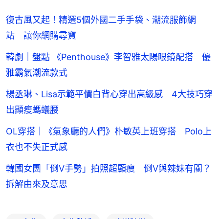
復古風又起！精選5個外國二手手袋、潮流服飾網
站 讓你網購尋寶
韓劇｜盤點 《Penthouse》李智雅太陽眼鏡配搭 優
雅霸氣潮流款式
楊丞琳、Lisa示範平價白背心穿出高級感 4大技巧穿
出顯瘦螞蟻腰
OL穿搭｜《氣象廳的人們》朴敏英上班穿搭 Polo上
衣也不失正式感
韓國女團「倒V手勢」拍照超顯瘦 倒V與辣妹有關？
拆解由來及意思