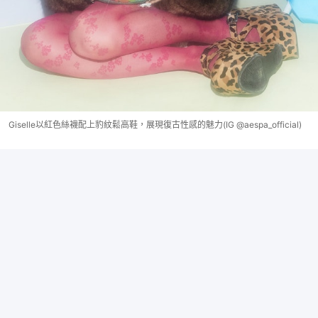
Giselle以紅色絲襪配上豹紋鬆高鞋，展現復古性感的魅力(IG @aespa_official)