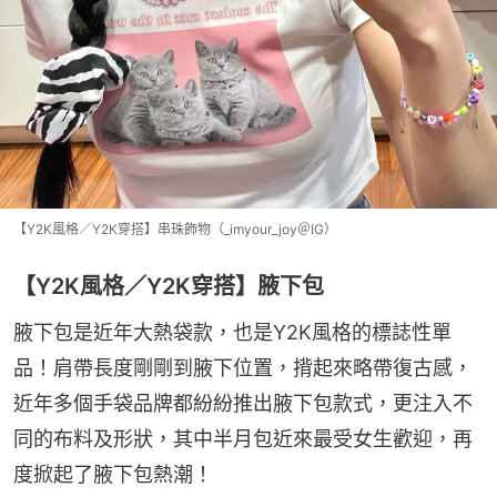
【Y2K風格／Y2K穿搭】串珠飾物（_imyour_joy＠IG）
【Y2K風格／Y2K穿搭】腋下包
腋下包是近年大熱袋款，也是Y2K風格的標誌性單
品！肩帶長度剛剛到腋下位置，揹起來略帶復古感，
近年多個手袋品牌都紛紛推出腋下包款式，更注入不
同的布料及形狀，其中半月包近來最受女生歡迎，再
度掀起了腋下包熱潮！