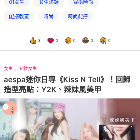
01女生
女生熱話
穿搭時尚
配搭教室
時尚
時尚配搭
3
0
0
0
0
女生
知性女生
aespa迷你日專《Kiss N Tell》！回歸
造型亮點：Y2K、辣妹風美甲