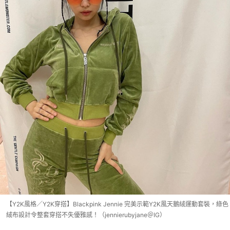
【Y2K風格／Y2K穿搭】Blackpink Jennie 完美示範Y2K風天鵝絨運動套裝，綠色
絨布設計令整套穿搭不失優雅感！（jennierubyjane＠IG）