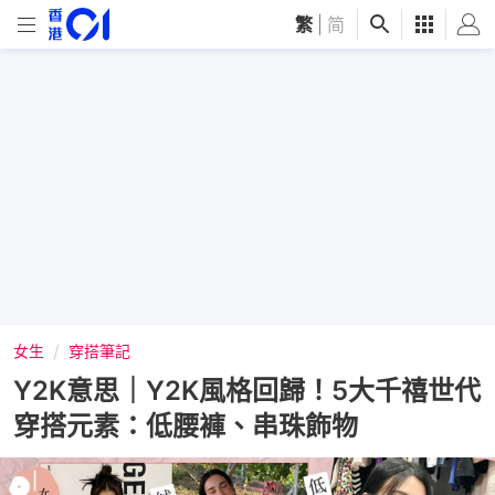
繁
|
简
女生
穿搭筆記
Y2K意思｜Y2K風格回歸！5大千禧世代
穿搭元素：低腰褲、串珠飾物