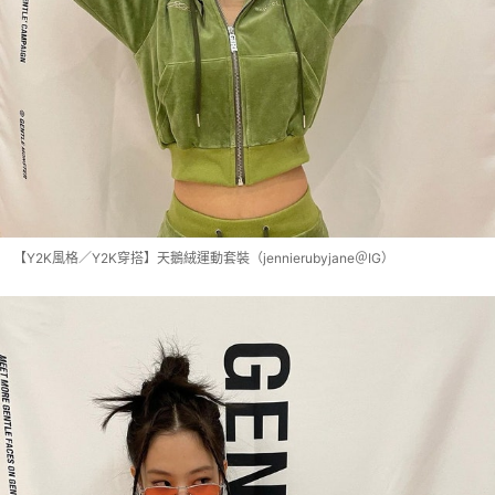
【Y2K風格／Y2K穿搭】天鵝絨運動套裝（jennierubyjane＠IG）