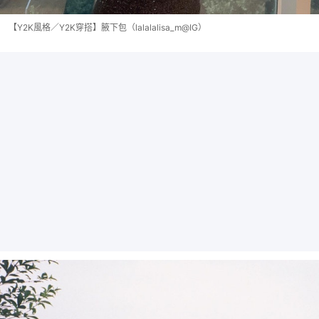
【Y2K風格／Y2K穿搭】腋下包（lalalalisa_m@IG）