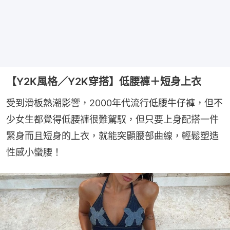
【Y2K風格／Y2K穿搭】低腰褲＋短身上衣
受到滑板熱潮影響，2000年代流行低腰牛仔褲，但不
少女生都覺得低腰褲很難駕馭，但只要上身配搭一件
緊身而且短身的上衣，就能突顯腰部曲線，輕鬆塑造
性感小蠻腰！