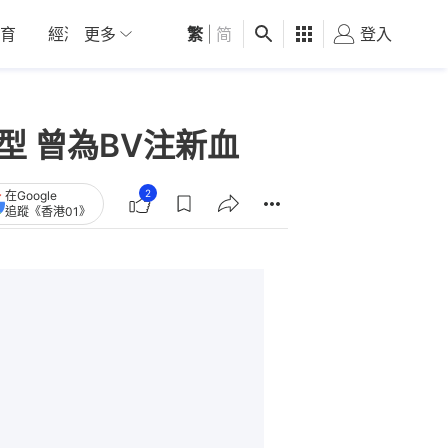
育
經濟
更多
01深圳
繁
觀點
|
简
健康
好食玩飛
登入
女
轉型 曾為BV注新血
2
在Google
追蹤《香港01》