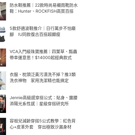
防水鞋推薦｜22款時尚易襯雨靴防水
鞋：Hunter、ROCKFISH高質百搭
5款舒適波鞋推介｜日行萬步不怕磨
腳 IU同款復古百搭超顯瘦
VCA入門級珠寶推薦｜四葉草、瓢蟲
帶幸運意思！$14000起經典款式
衣服、枕頭泛黃污漬洗不掉？推3類
洗衣神物 家用洗潔精也能搞定
Jennie高級感穿搭公式：貼身、露腰
添陽光系性感｜星級穿搭研究所
容祖兒減齡穿搭5公式教學：紅色背
心+皮革外套 穿出極致沙漏身材