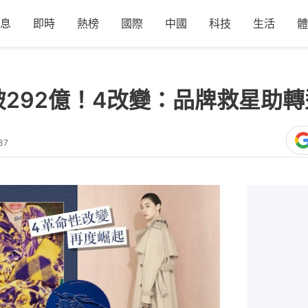
息
即時
熱榜
國際
中國
科技
生活
體
額驚破292億！4改變：品牌救星助
37