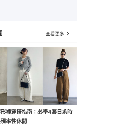
章
查看更多
廓形褲穿搭指南：必學4套日系時
展現率性休閒