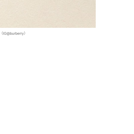
G@burberry）