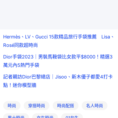
Hermès、LV、Gucci 15款精品旅行手袋推薦 Lisa、
Rosé同款超時尚
Dior手袋2023｜男裝馬鞍袋比女款平$8000！精選3
萬元內5熱門手袋
記者親訪Dior巴黎總店｜Jisoo、新木優子都愛4打卡
點！迷你模型牆
時尚
穿搭時尚
時尚配搭
名人時尚
男士時尚
女生時尚
01女生