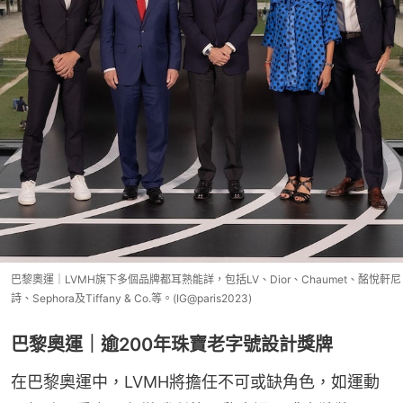
巴黎奧運｜LVMH旗下多個品牌都耳熟能詳，包括LV、Dior、Chaumet、酩悅軒尼
詩、Sephora及Tiffany & Co.等。(IG@paris2023)
巴黎奧運｜逾200年珠寶老字號設計獎牌
在巴黎奧運中，LVMH將擔任不可或缺角色，如運動