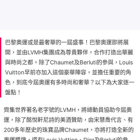
巴黎奧運或是最奢華的一屆盛事！巴黎奧運即將展
開，並由LVMH集團成為尊貴夥伴，合作打造出華麗
與時尚之都。除了Chaumet及Berluti的參與，Louis
Vuitton早前亦加入這個豪華陣容，並擔任重要的角
色，到底今屆奧運有多時尚和奢華？以下為大家逐一
盤點！
齊集世界著名老字號的LVMH，將總動員協助今屆奧
運，除了酩悅軒尼詩的美酒贊助，由宋慧喬代言、有
200多年歷史的珠寶品牌Chaumet，亦將打造全新的
奧運獎牌，還有Louis Vuttion、Dior及Berluti的參