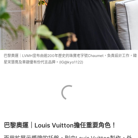
巴黎奧運｜LVMH宣布由逾200年歷史的珠寶老字號Chaumet，負責設計工作，韓
星宋慧喬及車銀優有份代言品牌。(IG@kyo1122)
巴黎奧運｜Louis Vuitton擔任重要角色！