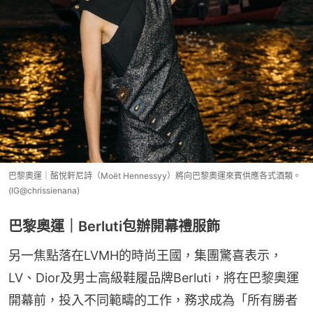
巴黎奧運｜酩悅軒尼詩（Moët Hennessyy）將向巴黎奧運來賓供應各式酒類。
(IG@chrissienana)
巴黎奧運｜Berluti包辦開幕禮服飾
另一焦點落在LVMH的時尚王國，集團驚喜表示，
LV、Dior及男士高級鞋履品牌Berluti，將在巴黎奧運
開幕前，投入不同範疇的工作，務求成為「所有勝者