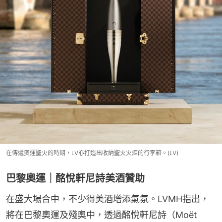
在傳遞奧運聖火的時期，LV亦打造出收納聖火火炬的行李箱。(LV)
巴黎奧運｜酩悅軒尼詩美酒贊助
在盛大場合中，不少得美酒增添氣氛。LVMH指出，
將在巴黎奧運及殘奧中，透過酩悅軒尼詩（Moët 