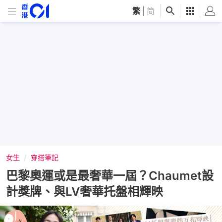
繁
|
简
女生
穿搭筆記
巴黎奧運或是最奢華一屆？Chaumet設
計獎牌、與LV奢華托盤相輝映