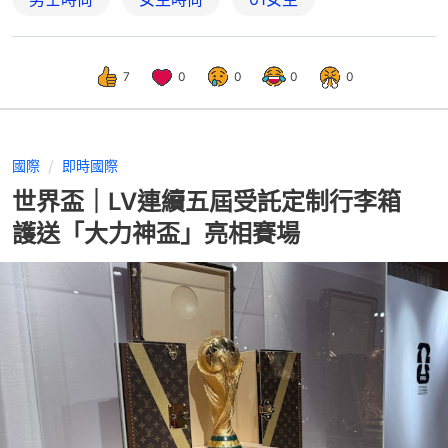
7
0
0
0
0
國際
即時國際
世界盃｜LV連續五屆受託定制行李箱
護送「大力神盃」亮相賽場