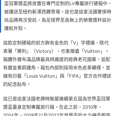
盃冠軍獎盃將放置在專門定制的LV專屬旅行硬箱中，
被護送至紐約新澤西體育場。這也是這家法國奢侈時
尚品牌再次受託，為足球界至高無上的榮譽獎杯設計
護航外殼。
這款定制硬箱的前方飾有金色的「V」字標識，既代
表著「勝利」（Victory），也象徵着「Vuitton」。
箱體外層布滿品牌最具辨識度的經典老花圖案，並配
有鍍金黃銅護角。箱包內部則採用米色皮革襯裡，並
縫有印着「Louis Vuitton」與「FIFA」官方合作標誌
的紀念貼布。
這已是這家法國老牌時裝屋連續第五屆為世界盃冠軍
獎盃量身定制專屬旅行箱。在此之前，2010年、
2014年、2018年以及2022年世界盃的大力神盃都是