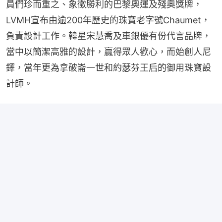
員們珍而重之、象徵勝利的巴黎奧運及殘奧獎牌，
LVMH宣布由逾200年歷史的珠寶老字號Chaumet，
負責設計工作。韓星宋慧喬及車銀優有份代言品牌，
當中以簡潔高雅的設計，贏得眾人歡心，而始創人尼
鐸，當年更為拿破崙一世和約瑟芬王后的御用珠寶設
計師。