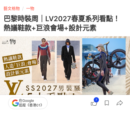
藝文格物
一物
巴黎時裝周｜LV2027春夏系列看點！
熱議鞋款+巨浪會場+設計元素
7
在Google
追蹤《香港01》
撰文：
簡皓賢
出版：
2026-06-24 19:10
更新：
2026-06-30 12:04