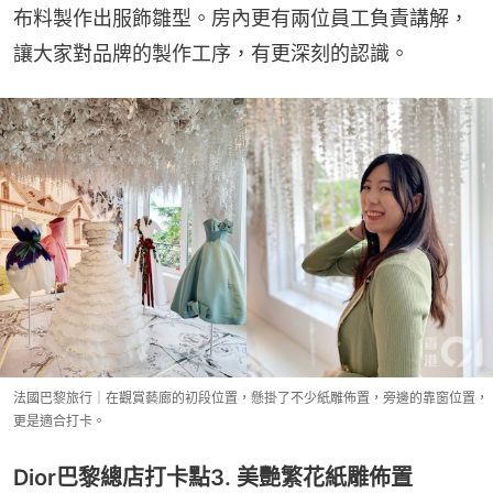
布料製作出服飾雛型。房內更有兩位員工負責講解，
讓大家對品牌的製作工序，有更深刻的認識。
法國巴黎旅行｜在觀賞藝廊的初段位置，懸掛了不少紙雕佈置，旁邊的靠窗位置，
更是適合打卡。
Dior巴黎總店打卡點3. 美艷繁花紙雕佈置