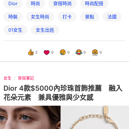
Dior
時尚
穿搭時尚
時尚配搭
時裝
女生時尚
打卡
景點
法國
01女生
女生出巡
2
0
0
0
0
女生
穿搭筆記
Dior 4款$5000內珍珠首飾推薦 融入
花朵元素 兼具優雅與少女感