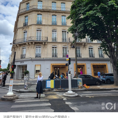
法國巴黎旅行｜蒙田大道30號的Dior巴黎總店。