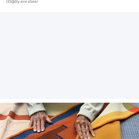
（IG@lily.eve.store）