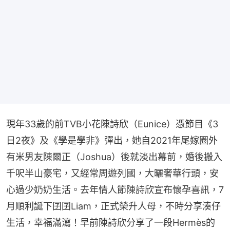
現年33歲的前TVB小花陳詩欣（Eunice）憑節目《3
日2夜》及《學是學非》彈出，她自2021年尾嫁圈外
有米男友陳爾正（Joshua）後就淡出幕前，婚後搬入
千呎半山豪宅，又經常周遊列國，大曬奢華行頭，安
心過少奶奶生活。去年情人節陳詩欣宣布懷孕喜訊，7
月順利誕下囝囝Liam，正式榮升人母，不時分享湊仔
生活，幸福滿瀉！早前陳詩欣分享了一段Hermès的