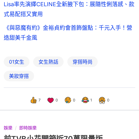
Lisa率先演繹CELINE全新腋下包：展隨性俐落感、款
式易配搭又實用
《與惡魔有約》金裕貞約會首飾盤點：千元入手！營
造甜美千金風
01女生
女生熱話
穿搭時尚
美妝穿搭
7
0
0
1
0
娛樂
即時娛樂
前TVB小花開箱近70萬限量版