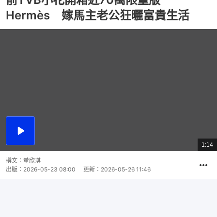
Hermès 嫁馬主老公狂曬富貴生活
播
放
1:14
總
影
共
片
時
撰文：
董欣琪
間
出版：
2026-05-23 08:00
更新：
2026-05-26 11:46