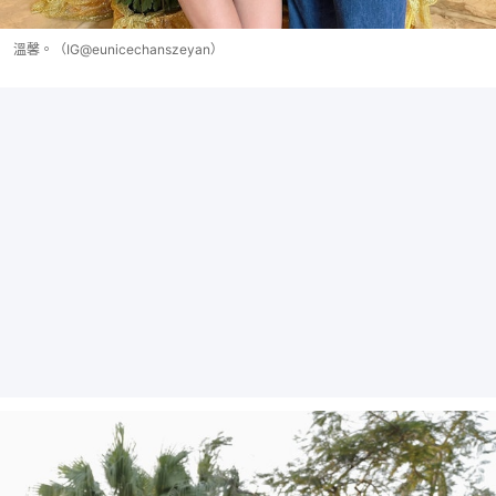
溫馨。（IG@eunicechanszeyan）