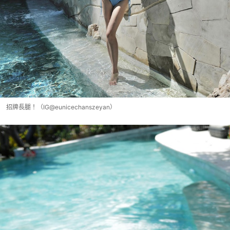
招牌長腿！（IG@eunicechanszeyan）