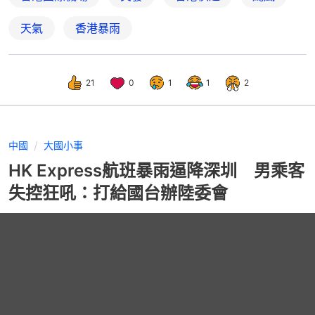
天氣
香港暴雨
21
0
1
1
2
中國
大國小事
HK Express航班暴雨逼降深圳 男乘客
失控狂吼：打給國台辦陸委會