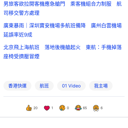
男旅客欲拉開客機應急艙門 乘客機組合力制服 航
司移交警方處理
廣東暴雨｜深圳寶安機場多航班備降 廣州白雲機場
延誤率近9成
北京飛上海航班 落地後機艙起火 東航：手機掉落
座椅受擠壓冒煙
香港快運
航班
01 Video
我主場
20
1
0
65
6