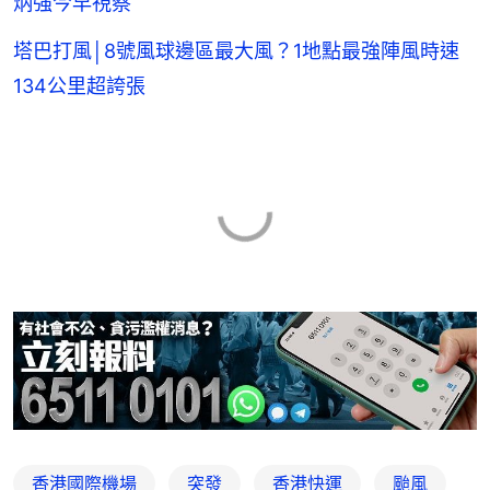
炳強今早視察
塔巴打風│8號風球邊區最大風？1地點最強陣風時速
134公里超誇張
香港國際機場
突發
香港快運
颱風