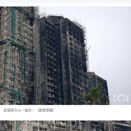
宏福苑大火一個月。（黃學潤攝）