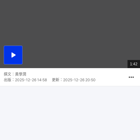
播
放
1:42
總
影
共
片
時
撰文：
黃學潤
間
出版：
2025-12-26 14:58
更新：
2025-12-26 20:50