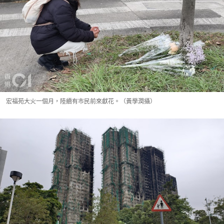
宏福苑大火一個月，陸續有市民前來獻花。（黃學潤攝）