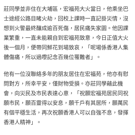
莊同學並非住在大埔區，宏福苑大火當日，他乘坐巴
士途經公路目睹火劫，回校上課時一直記掛災情，沒
想到火警最終釀成逾百死傷，居民痛失家園。他因課
業繁重，一直未能親自到宏福苑致意，今日正值大火
後一個月，便帶同鮮花到場致哀，「呢場係香港人集
體傷痛，所以過嚟記念百幾位罹難者」。
他有一位沒聯絡多年的朋友居住在宏福苑，他亦有慰
問對方，所幸平安，僅財物受損。亦莊同學藉此機
會，向災民及市民表達心意，「祝願宏福苑居民同祝
願市民，願百靈得以安息，願千戶有其居所，願萬民
有個平穩生活，再次祝願香港人可以自強不息，發揮
香港人精神」。