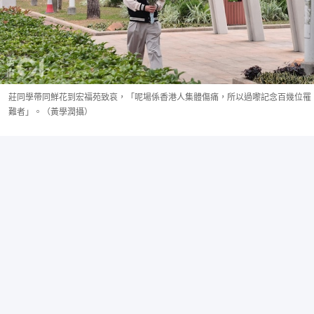
莊同學帶同鮮花到宏福苑致哀，「呢場係香港人集體傷痛，所以過嚟記念百幾位罹
難者」。（黃學潤攝）