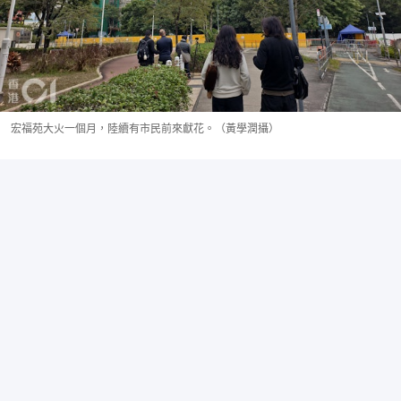
宏福苑大火一個月，陸續有市民前來獻花。（黃學潤攝）