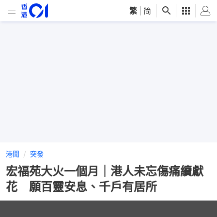
繁
|
简
港聞
突發
宏福苑大火一個月｜港人未忘傷痛續獻
花 願百靈安息、千戶有居所