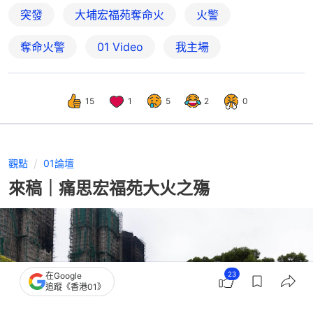
突發
大埔宏福苑奪命火
火警
奪命火警
01 Video
我主場
15
1
5
2
0
觀點
01論壇
來稿｜痛思宏福苑大火之殤
23
在Google
追蹤《香港01》