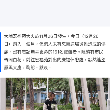
大埔宏福苑大火於11月26日發生，今日（12月26
日）踏入一個月，但港人未有忘懷這場災難造成的傷
痛、沒有忘記無辜喪命的161名罹難者。陸續有市民
帶同白花，前往宏福苑對出的廣福休憩處，默然遙望
熏黑大廈，鞠躬、默哀。