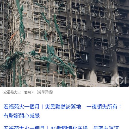
宏福苑大火一個月。（黃學潤攝）
宏福苑火一個月︱災民黯然訪舊地 一夜頓失所有：
冇聖誕開心感覺
宏福苑大火一個月｜40載回憶化灰燼 母喪友消沉