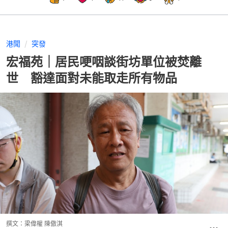
港聞
突發
宏福苑｜居民哽咽談街坊單位被焚離
世 豁達面對未能取走所有物品
撰文：
梁偉權 陳傲淇