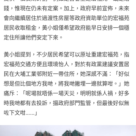
錢，惟現在仍未有定案。加上，政府早前宣佈，未來
會向繼續居住於過渡性房屋等政府資助單位的宏福苑
居民收取租金，黃小姐僅希望政府能早日安排一個穩
定住所讓他們安定下來。
黃小姐提到，不少居民希望可以原址重建宏福苑，指
宏福苑交通方便且環境怡人，對於有政黨建議安置居
民在大埔工業邨附近一帶住所，她深感不滿：「好似
想是但比個地方我哋，將我哋撇埋一邊就算咁。」她
痛斥：「呢場就唔係一場天災，明明就係人禍，好多
時我哋都有去投訴，搵政府部門監管，但最後好似無
咗下文咁……」