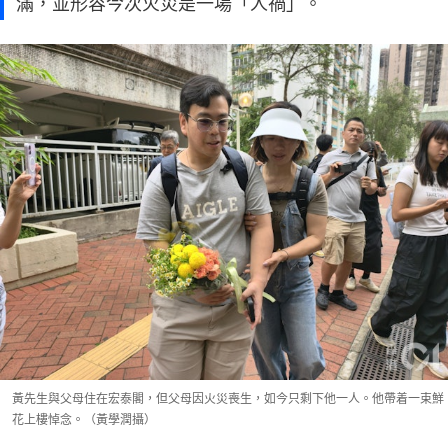
滿，並形容今次火災是一場「人禍」。
黃先生與父母住在宏泰閣，但父母因火災喪生，如今只剩下他一人。他帶着一束鮮
花上樓悼念。（黃學潤攝）