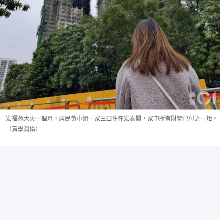
宏福苑大火一個月，居民黃小姐一家三口住在宏泰閣，家中所有財物已付之一炬。
（黃學潤攝）