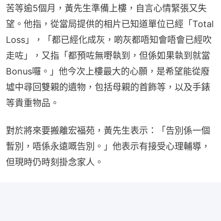
苦等逾5個月，黃先生準備上樓，自言心情緊張又失
望。他指，從當局提供的相片已知道單位已經「Total 
Loss」，「都已經化成灰，啲灰都唔知會唔會已經吹
走咗」，又指「都預咗無嘢執到，但係如果執到就當
Bonus囉。」他今次上樓最大的心願，是希望能從廢
墟中尋回雙親的遺物，包括母親的首飾等，以及手錶
等貴重物品。
對於將來要搬離宏福苑，黃先生表示：「告別係一個
暫別，唔係永遠嘅告別。」他表示有接受心理輔導，
但現時仍時刻掛念家人。