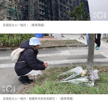
宏福苑大火一個月。（黃學潤攝）
宏福苑大火一個月，陸續有市民前來獻花。（黃學潤攝）