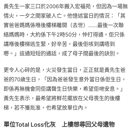
黃先生一家三口於2006年搬入宏福苑，但因為一場無
情火，一夕之間家破人亡。他憶述當日的情況：「其
實爸爸媽媽係喺後樓梯離開（去世）……最後一次聯
絡媽媽時，大約係下午2時50分，仲打得通。佢只係
講喺後樓梯逃生緊，好辛苦，最後佢咳到講唔到
嘢。」這通短短的通話，成了母子間最後的訣別。
更令人心碎的是，火災發生當日，正正就是黃先生爸
爸的70歲生日，「因為爸爸發生意外當日係佢生日，
即係再無機會同佢講聲生日快樂，希望佢哋安息。」
黃先生表示，最希望將鮮花擺放在父母喪生的後樓
梯，若不獲批准，也希望放單位內。
單位Total Loss化灰 上樓想尋回父母遺物