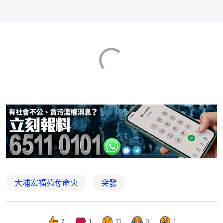
大埔宏福苑奪命火
突發
7
1
11
0
1