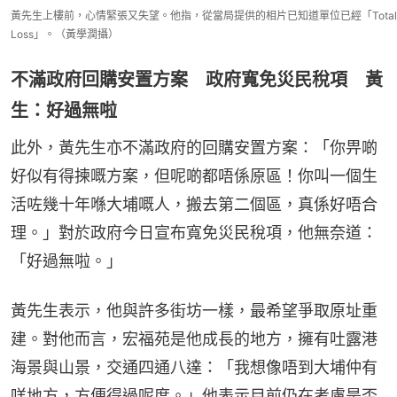
黃先生上樓前，心情緊張又失望。他指，從當局提供的相片已知道單位已經「Total
Loss」。（黃學潤攝）
不滿政府回購安置方案 政府寬免災民稅項 黃
生：好過無啦
此外，黃先生亦不滿政府的回購安置方案：「你畀啲
好似有得揀嘅方案，但呢啲都唔係原區！你叫一個生
活咗幾十年喺大埔嘅人，搬去第二個區，真係好唔合
理。」對於政府今日宣布寬免災民稅項，他無奈道：
「好過無啦。」
黃先生表示，他與許多街坊一樣，最希望爭取原址重
建。對他而言，宏福苑是他成長的地方，擁有吐露港
海景與山景，交通四通八達：「我想像唔到大埔仲有
咩地方，方便得過呢度。」他表示目前仍在考慮是否