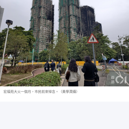
宏福苑大火一個月，市民前來悼念。（黃學潤攝）