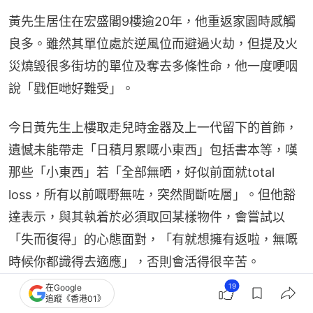
黃先生居住在宏盛閣9樓逾20年，他重返家園時感觸
良多。雖然其單位處於逆風位而避過火劫，但提及火
災燒毁很多街坊的單位及奪去多條性命，他一度哽咽
說「戥佢哋好難受」。
今日黃先生上樓取走兒時金器及上一代留下的首飾，
遺憾未能帶走「日積月累嘅小東西」包括書本等，嘆
那些「小東西」若「全部無晒，好似前面就total 
loss，所有以前嘅嘢無咗，突然間斷咗層」。但他豁
達表示，與其執着於必須取回某樣物件，會嘗試以
「失而復得」的心態面對，「有就想擁有返啦，無嘅
時候你都識得去適應」，否則會活得很辛苦。
19
在Google
追蹤《香港01》
面對離家及安置，黃先生指「而家最當務之急梗係有