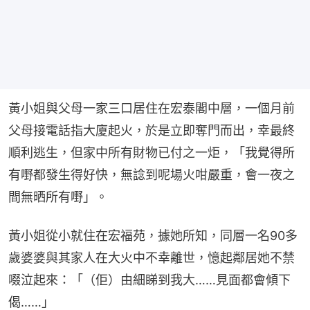
黃小姐與父母一家三口居住在宏泰閣中層，一個月前
父母接電話指大廈起火，於是立即奪門而出，幸最終
順利逃生，但家中所有財物已付之一炬，「我覺得所
有嘢都發生得好快，無諗到呢場火咁嚴重，會一夜之
間無晒所有嘢」。
黃小姐從小就住在宏福苑，據她所知，同層一名90多
歲婆婆與其家人在大火中不幸離世，憶起鄰居她不禁
啜泣起來：「（佢）由細睇到我大……見面都會傾下
偈……」