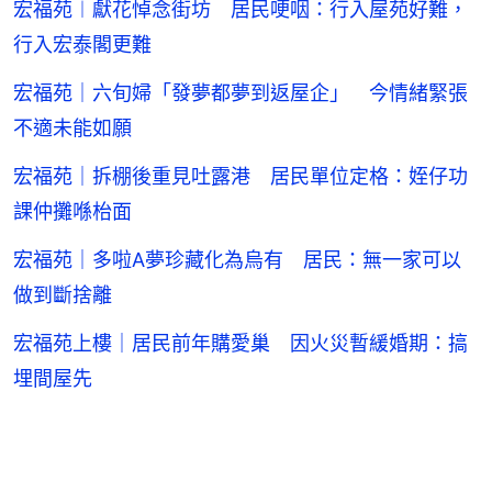
宏福苑︱獻花悼念街坊 居民哽咽：行入屋苑好難，
行入宏泰閣更難
宏福苑｜六旬婦「發夢都夢到返屋企」 今情緒緊張
不適未能如願
宏福苑｜拆棚後重見吐露港 居民單位定格：姪仔功
課仲攤喺枱面
宏福苑｜多啦A夢珍藏化為烏有 居民：無一家可以
做到斷捨離
宏福苑上樓｜居民前年購愛巢 因火災暫緩婚期：搞
埋間屋先