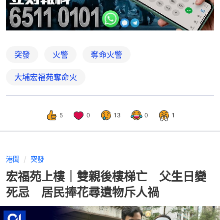
突發
火警
奪命火警
大埔宏福苑奪命火
5
0
13
0
1
港聞
突發
宏福苑上樓｜雙親後樓梯亡 父生日變
死忌 居民捧花尋遺物斥人禍