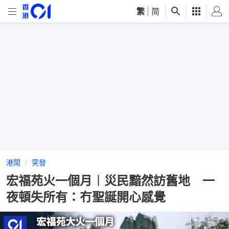
繁
|
简
港聞
突發
宏福苑火一個月︱災民黯然訪舊地 一
夜頓失所有：冇聖誕開心感覺