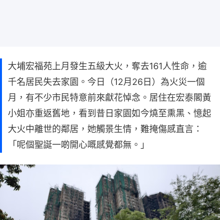
大埔宏福苑上月發生五級大火，奪去161人性命，逾
千名居民失去家園。今日（12月26日）為火災一個
月，有不少市民特意前來獻花悼念。居住在宏泰閣黃
小姐亦重返舊地，看到昔日家園如今燒至熏黑、憶起
大火中離世的鄰居，她觸景生情，難掩傷感直言：
「呢個聖誕一啲開心嘅感覺都無。」