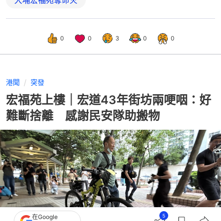
0
0
3
0
0
港聞
突發
宏福苑上樓｜宏道43年街坊兩哽咽：好
難斷捨離 感謝民安隊助搬物
5
在Google