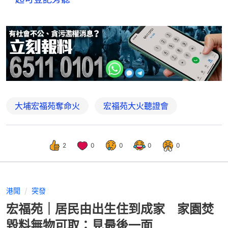
大埔宏福苑奪命火
宏福苑大火聽證會
2
0
0
0
0
港聞
突發
宏福苑｜居民由出生住到成家 家園焚
毀料無物可取：見最後一面