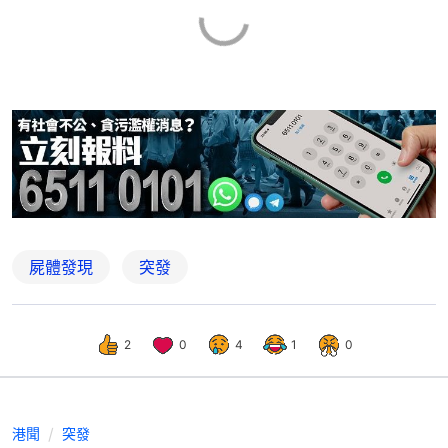
屍體發現
突發
2
0
4
1
0
港聞
突發