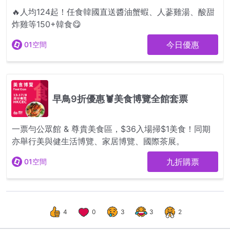
4
0
3
3
2