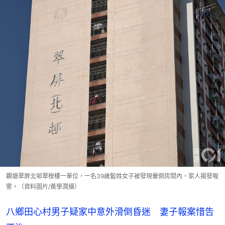
觀塘翠屏北邨翠桉樓一單位，一名39歲藍姓女子被發現暈倒房間內，家人揭發報
警。（資料圖片/黃學潤攝）
八鄉田心村男子疑家中意外滑倒昏迷 妻子報案惜告