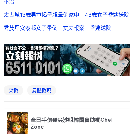
不治
太古城13歲男童揭母親暈倒家中 48歲女子昏迷送院
秀茂坪安泰邨女子暈倒 丈夫報案 昏迷送院
突發
屍體發現