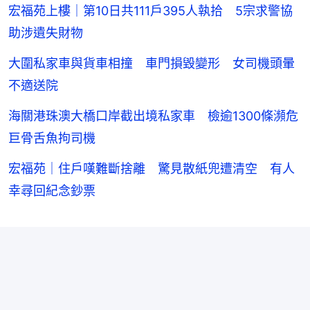
宏福苑上樓｜第10日共111戶395人執拾 5宗求警協
助涉遺失財物
大圍私家車與貨車相撞 車門損毀變形 女司機頭暈
不適送院
海關港珠澳大橋口岸截出境私家車 檢逾1300條瀕危
巨骨舌魚拘司機
宏福苑｜住戶嘆難斷捨離 驚見散紙兜遭清空 有人
幸尋回紀念鈔票