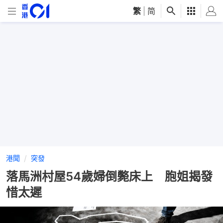
繁
|
简
港聞
突發
落馬洲村屋54歲婦倒斃床上 胞姐揭發
惜太遲