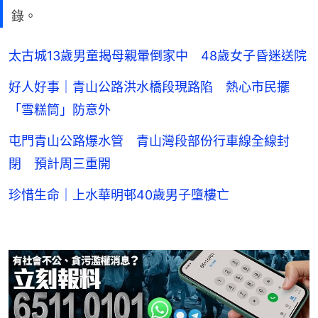
錄。
太古城13歲男童揭母親暈倒家中 48歲女子昏迷送院
好人好事｜青山公路洪水橋段現路陷 熱心市民擺
「雪糕筒」防意外
屯門青山公路爆水管 青山灣段部份行車線全線封
閉 預計周三重開
珍惜生命｜上水華明邨40歲男子墮樓亡