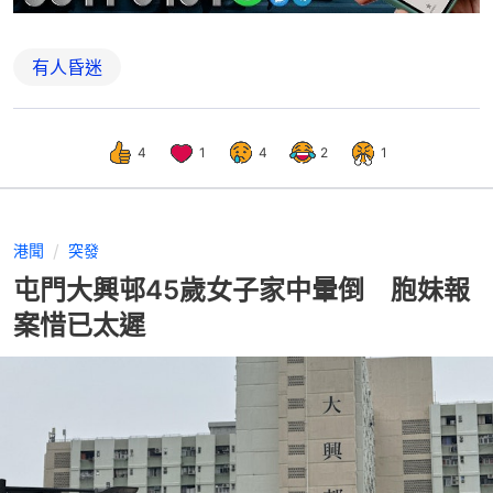
有人昏迷
4
1
4
2
1
港聞
突發
屯門大興邨45歲女子家中暈倒 胞妹報
案惜已太遲