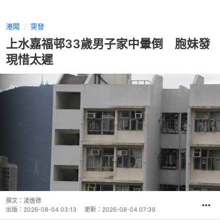
港聞
突發
上水嘉福邨33歲男子家中暈倒 胞妹發
現惜太遲
撰文：
凌逸德
出版：
2026-08-04 03:13
更新：
2026-08-04 07:39