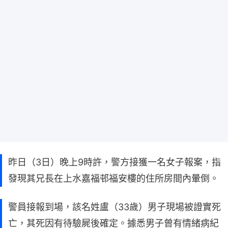
昨日（3日）晚上9時許，警方接獲一名女子報案，指
發現其兄長在上水嘉福邨福安樓的住所房間內暈倒。
警員接報到場，該名姓盧（33歲）男子現場被證實死
亡，其死因有待驗屍後確定。據悉男子曾有情緒病紀