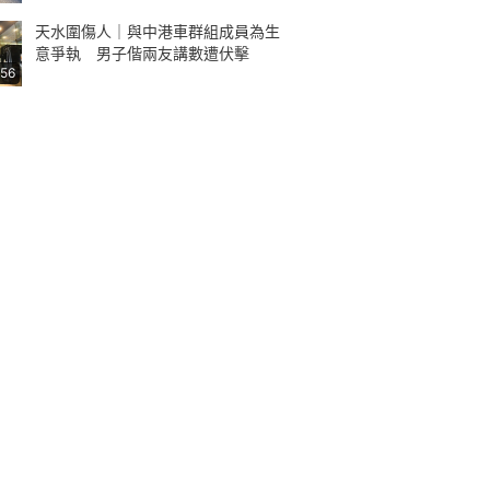
天水圍傷人｜與中港車群組成員為生
意爭執 男子偕兩友講數遭伏擊
:56