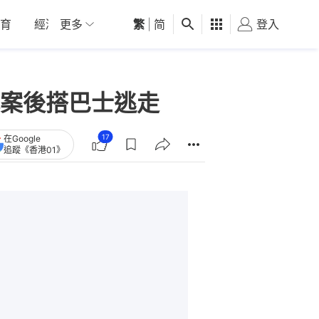
育
經濟
更多
01深圳
繁
觀點
|
简
健康
好食玩飛
登入
女
案後搭巴士逃走
17
在Google
追蹤《香港01》