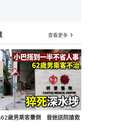
章
查看更多
62歲男乘客暈倒 昏迷送院搶救