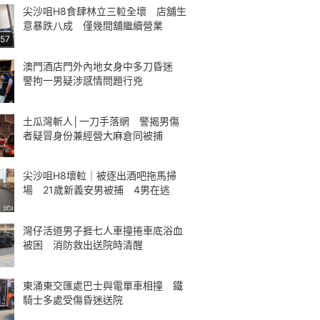
尖沙咀H8食肆林立三𨋢全壞 店舖生
意暴跌八成 僅幾間舖繼續營業
:57
澳門酒店門外內地女身中多刀昏迷
警拘一男疑涉感情問題行兇
土瓜灣斬人│一刀手落網 警揭男傷
者疑冒身份兼經營大麻倉同被捕
尖沙咀H8壞𨋢｜被逐出酒吧拖馬掃
場 21歲新義安男被捕 4男在逃
灣仔活道男子捱七人車撞捲車底浴血
被困 消防救出送院時清醒
東涌東交匯處巴士與電單車相撞 鐵
騎士多處受傷昏迷送院