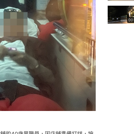
00
金舖的40歲男職員，因店舖準備打烊，按