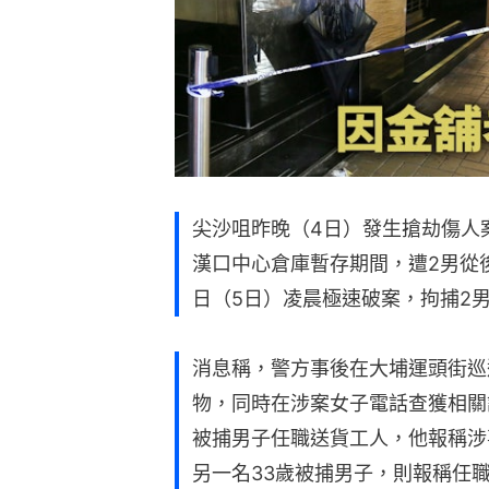
尖沙咀昨晚（4日）發生搶劫傷人
漢口中心倉庫暫存期間，遭2男從
日（5日）凌晨極速破案，拘捕2
消息稱，警方事後在大埔運頭街巡
物，同時在涉案女子電話查獲相關
被捕男子任職送貨工人，他報稱涉
另一名33歲被捕男子，則報稱任