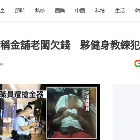
息
即時
熱榜
國際
中國
科技
生活
體
稱金舖老闆欠錢 夥健身教練犯
26