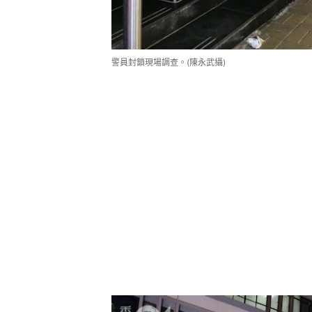
警員封鎖現場調查。(陳永武攝)