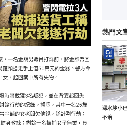
熱門文
案，一名金舖男職員打烊前，將金飾帶回
後箍頸搶走手上值50萬元的金器。警方今
男1女，起回案中所有失物。
邏時將截獲3名疑犯，並在背囊起回失
討論行劫的紀錄。據悉，其中一名25歲
深水埗小巴
事金舖的女老闆欠他錢，遂計劃行劫；
不治
職健身教練；剩餘一名被捕女子無業，負