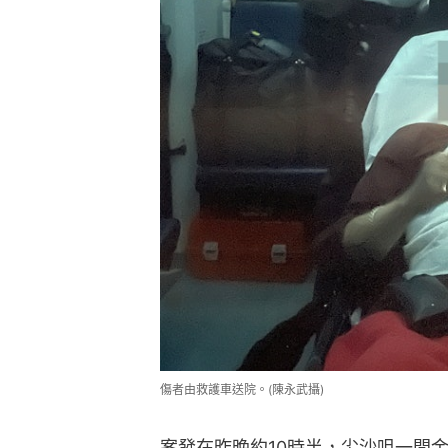
傷者由救護車送院。(陳永武攝)
案發在昨晚約10時半，尖沙咀一間