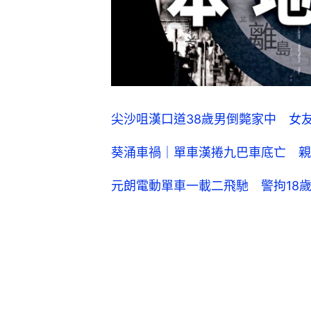
尖沙咀漢口道38歲男倒斃家中 女
葵涌車禍｜單車漢捲九巴車底亡 親
元朗電動單車一載二飛馳 警拘18