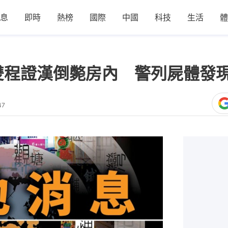
息
即時
熱榜
國際
中國
科技
生活
體
雙程證漢倒斃房內 警列屍體發
47