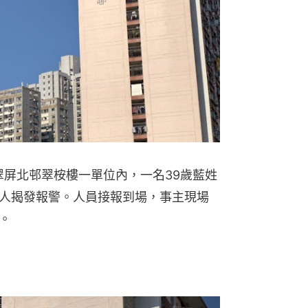
翠屏北邨翠桉樓一單位內，一名39歲藍姓
人揭發報警。人員接報到場，事主現場
。