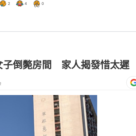
2
4
0
女子倒斃房間 家人揭發惜太遲
2