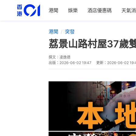
港聞
娛樂
酒店優惠碼
天氣消
港聞
突發
荔景山路村屋37歲
撰文：
凌逸德
出版：
2026-06-02 19:47
更新：
2026-06-02 19: