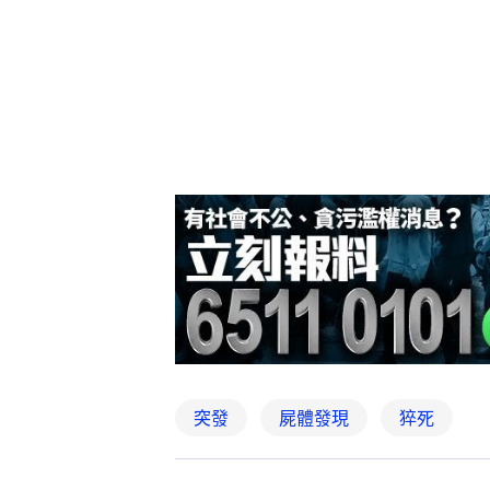
突發
屍體發現
猝死