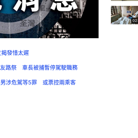
02
友揭發惜太遲
友路祭 車長被捕暫停駕駛職務
歲男涉危駕等5罪 或票控兩乘客