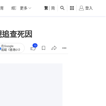
育
經濟
更多
01深圳
繁
觀點
|
简
健康
好食玩飛
登入
女
現追查死因
10
在Google
追蹤《香港01》