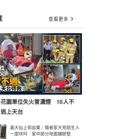
章
查看更多
花園單位失火冒濃煙 16人不
戶逃上天台
黃大仙上邨血案｜傷者家犬見陌生人
一度吠叫 家中部分地面鋪膠墊