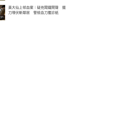
黃大仙上邨血案︱疑兇聞鐵閘聲 擸
刀埋伏斬鄰居 警檢血刀覆診紙
:31