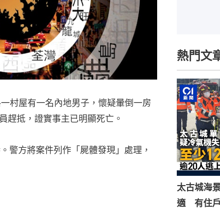
熱門文
路一村屋有一名內地男子，懷疑暈倒一房
員趕抵，證實事主已明顯死亡。
港。警方將案件列作「屍體發現」處理，
太古城海景
適 有住