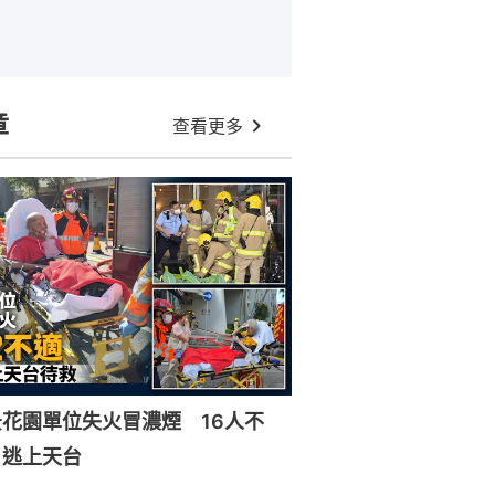
章
查看更多
花園單位失火冒濃煙 16人不
戶逃上天台