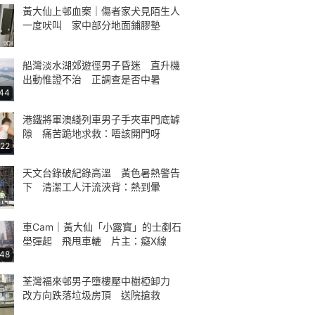
黃大仙上邨血案｜傷者家犬見陌生人
一度吠叫 家中部分地面鋪膠墊
船灣淡水湖郊遊徑男子昏迷 直升機
出動惟證不治 正調查是否中暑
:44
港鐵將軍澳綫列車男子手夾車門底罅
隙 痛苦跪地求救：唔該開門呀
:22
天文台錄破紀錄高溫 黃色暑熱警告
下 清潔工人汗流浹背：熱到暈
車Cam｜黃大仙「小露寳」的士剷石
壆彈起 飛甩車轆 片主：癡X線
:48
荃灣福來邨男子墮樓壓中樹椏卸力
改方向跌落垃圾房頂 送院搶救