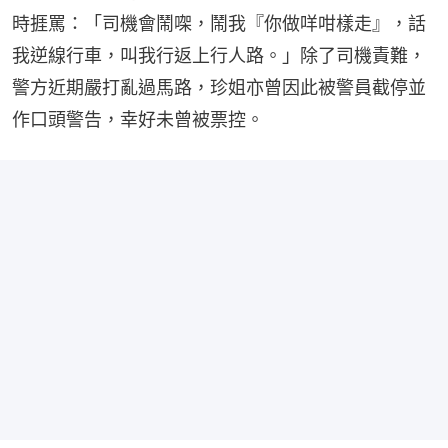
時捱罵：「司機會鬧㗎，鬧我『你做咩咁樣走』，話
我逆線行車，叫我行返上行人路。」除了司機責難，
警方近期嚴打亂過馬路，珍姐亦曾因此被警員截停並
作口頭警告，幸好未曾被票控。