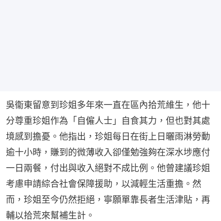
吳衞東留意到珍姐多年來一直在區內拾荒維生，他十
分尊重珍姐作為「自僱人士」自食其力，但也對其處
境感到擔憂。他指出，珍姐每日在街上日曬雨淋勞動
逾十小時，賺到的微薄收入卻僅勉強夠在深水埗應付
一日兩餐，付出與收入絕對不成比例。他曾建議珍姐
考慮申請綜合社會保障援助，以減輕生活重擔。然
而，珍姐至今仍然拒絕，寧願單靠長者生活津貼，再
輔以拾荒來幫補生計。