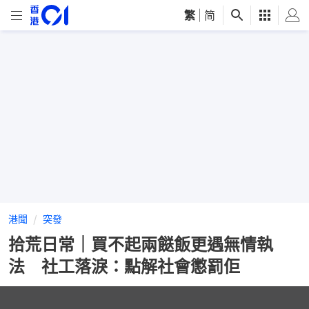
繁
|
简
港聞
突發
拾荒日常｜買不起兩餸飯更遇無情執
法 社工落淚：點解社會懲罰佢