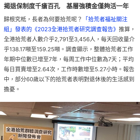
揭退保制度千瘡百孔 基層強積金僅夠活一年
歸根究柢，長者為何要拾荒呢？
「拾荒者福祉關注
組」發表的《2023全港拾荒者研究調查報告》
推算，
全港拾荒者人數介乎2,791至3,456人，每天回收量介
乎138.17噸至159.25噸。調查顯示，整體拾荒者工作
年期中位數已增至7年，每周工作中位數為7天；平均
每日買賣增至2.64次，工作時數增至5.27小時。報告
中，部分60歲以下的拾荒者表明對退休後的生活感到
擔憂。