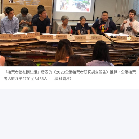
「拾荒者福祉關注組」發表的《2023全港拾荒者研究調查報告》推算，全港拾荒
者人數介乎2791至3456人。（資料圖片）