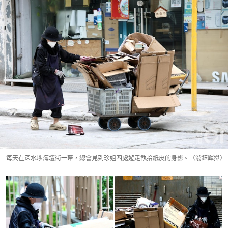
每天在深水埗海壇街一帶，總會見到珍姐四處遊走執拾紙皮的身影。（翁鈺輝攝）