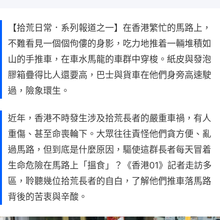
【拾荒日常．系列報道之一】在香港繁忙的馬路上，
不難看見一個個佝僂的身影，吃力地推着一輛堆積如
山的手推車，在車水馬龍的車群中穿梭。紙皮與發泡
膠箱疊得比人還要高，巴士與貨車在他們身旁高速駛
過，險象環生。
近年，香港不時發生涉及拾荒長者的嚴重車禍，有人
重傷、甚至命喪輪下。大眾往往責怪他們貪方便、亂
過馬路，但到底是什麼原因，驅使這群長者每天冒着
生命危險在馬路上「搵食」？《香港01》記者走訪多
區，聆聽幾位拾荒長者的自白，了解他們推車落馬路
背後的苦衷與辛酸。