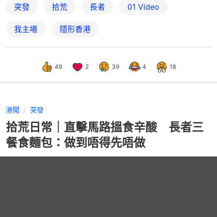
突發
拾荒
長者
01 Video
我主場
隱形香港
49
2
39
4
18
港聞
突發
拾荒日常｜直擊馬路搵食辛酸 長者三
餐食麵包：做到唔得先唔做