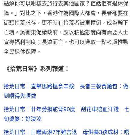
點解你可以咁樣去旅行去其他國家？佢話佢有退休保
障。」對比之下，香港作為國際大都會，長者卻要在
街頭拾荒求存，更不時有拾荒者被車撞倒，成為輪下
亡魂。吳衞東促請政府，應以積極態度向有需要人士
宣導福利制度；長遠而言，也可以進取一點考慮推動
全民退休保障。
《拾荒日常》系列報道：
拾荒日常｜直擊馬路搵食辛酸 長者三餐食麵包：做
到唔得先唔做
拾荒日常｜廿年勞損駝背90度 刮花車賠血汗錢 七
旬婆婆：好淒涼
拾荒日常｜日曬雨淋7年難言退 母供養3孩成材：唔