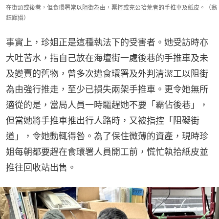
在街頭或後巷，但食環署常以阻街為由，票控或充公拾荒者的手推車及紙皮。（翁
鈺輝攝）
事實上，珍姐正是這種執法下的受害者。她受訪時亦
大吐苦水，指自己放在海壇街一處後巷的手推車及未
及變賣的舊物，曾多次遭食環署及外判清潔工以阻街
為由強行推走，至少已損失兩架手推車。更令她無所
適從的是，當局人員一時驅趕她不要「霸佔後巷」，
但當她將手推車推出行人路時，又被指控「阻礙街
道」，令她動輒得咎。為了保住微薄的資產，現時珍
姐每朝都要趕在食環署人員開工前，慌忙執拾紙皮並
推往回收站出售。