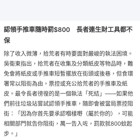
認領手推車隨時罰$800 長者連生財工具都不
保
除了收入微薄，拾荒者有時要面對嚴峻的執法困境。
吳衞東指出，拾荒者在收集及分類紙皮等物品時，難
免會將紙皮或手推車短暫擺放在街頭或後巷，但食環
署常以阻街為由，票控或充公拾荒者的手推車及紙
皮。最令長者徬徨的是一個執法「死結」——如果他
們前往垃圾站嘗試認領手推車，隨即會被當局票控阻
街：「因為你首先要承認嗰樣嘢（屬於你的），可能
相關部門就告你阻街，萬一告入咗，罰款就800蚊起
步。」