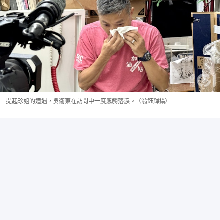
提起珍姐的遭遇，吳衞東在訪問中一度感觸落淚。（翁鈺輝攝）