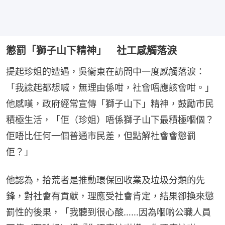
懲罰「獅子山下精神」 社工感觸落淚
提起珍姐的遭遇，吳衞東在訪問中一度感觸落淚：
「我諗起都想喊，無理由係咁，社會唔應該會咁。」
他感嘆，政府經常宣傳「獅子山下」精神，鼓勵市民
積極生活，「佢（珍姐）唔係獅子山下最積極嗰個？
佢唔比任何一個普通市民差，但點解社會會懲罰
佢？」
他認為，拾荒者是推動環保回收業及垃圾分類的先
鋒，對社會有貢獻，理應受社會肯定，結果卻換來懲
罰性的後果，「我聽到很心酸……因為嗰啲公職人員