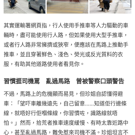
其實運輸署網頁指，行人使用手推車等人力驅動的車
輛時，盡可能使用行人路，但如果使用大型手推車，
或者行人路非常擁擠或狹窄，便應該在馬路上推動手
推車，並且穿著鮮色、淺色、熒光或反光質料的衣
服，有助其他道路使用者看見你。
習慣捱司機罵 亂過馬路 曾被警察口頭警告
不過，馬路上的危機顯而易見，但珍姐自認懂得避
車：「望吓車離幾遠先，自己留意……知道佢行邊條
線，就唔好行佢嗰條線，你習慣咗，識路線就唔
怕。」然而，拾荒者推車速度緩慢、有時太靠近路中
心，甚至亂過馬路，難免惹來司機不滿。珍姐坦言不