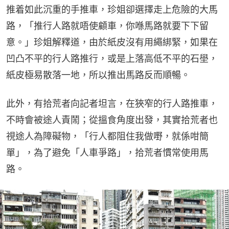
推着如此沉重的手推車，珍姐卻選擇走上危險的大馬
路，「推行人路就唔使顧車，你喺馬路就要下下留
意。」珍姐解釋道，由於紙皮沒有用繩綁緊，如果在
凹凸不平的行人路推行，或是上落高低不平的石壆，
紙皮極易散落一地，所以推出馬路反而順暢。
此外，有拾荒者向記者坦言，在狹窄的行人路推車，
不時會被途人責鬧；從搵食角度出發，其實拾荒者也
視途人為障礙物，「行人都阻住我做嘢，就係咁簡
單」，為了避免「人車爭路」，拾荒者慣常使用馬
路。