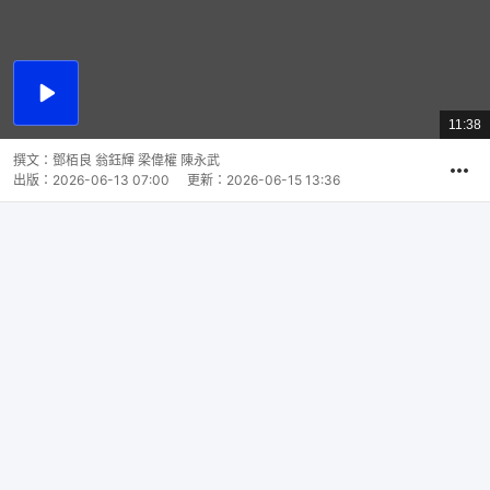
播
放
11:38
總
影
共
片
時
撰文：
鄧栢良 翁鈺輝 梁偉權 陳永武
間
出版：
2026-06-13 07:00
更新：
2026-06-15 13:36