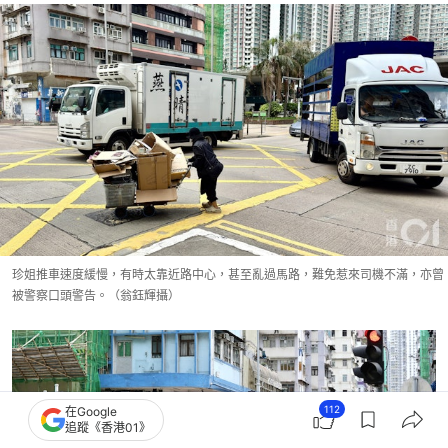
珍姐推車速度緩慢，有時太靠近路中心，甚至亂過馬路，難免惹來司機不滿，亦曾
被警察口頭警告。（翁鈺輝攝）
112
在Google
追蹤《香港01》