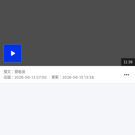
播
放
11:38
總
影
共
片
時
撰文：
鄧栢良
間
出版：
2026-06-13 07:00
更新：
2026-06-15 13:38