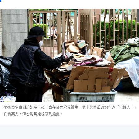
吳衞東留意到珍姐多年來一直在區內拾荒維生，他十分尊重珍姐作為「自僱人士」
自食其力，但也對其處境感到擔憂。