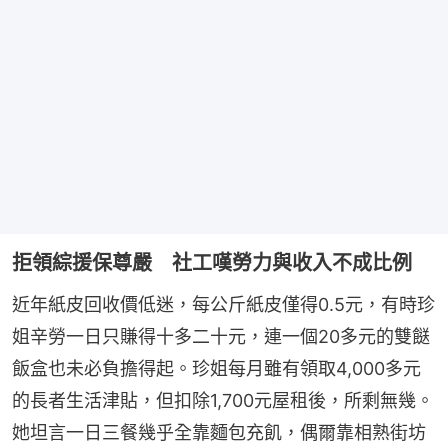
拒領綜援保尊嚴 社工嘆勞力與收入不成比例
近年紙皮回收價低迷，每公斤紙皮僅得0.5元，有時珍
姐辛勞一日只賺得十多二十元，連一個20多元的雙餸
飯盒也未必負擔得起。珍姐每月雖有領取4,000多元
的長者生活津貼，但扣除1,700元屋租後，所剩無幾。
她坦言一日三餐幾乎全靠麵包充飢，偶爾靠相熟街坊