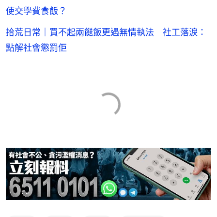
使交學費食飯？
拾荒日常｜買不起兩餸飯更遇無情執法 社工落淚：
點解社會懲罰佢