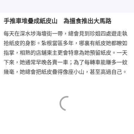
手推車堆疊成紙皮山 為搵食推出大馬路
每天在深水埗海壇街一帶，總會見到珍姐四處遊走執
拾紙皮的身影。紮根當區多年，哪裏有紙皮她都瞭如
指掌，相熟的店舖東主更會特意為她預留紙皮。一天
下來，她通常早晚各賣一車；為了每轉車能賺多一蚊
幾毫，她總會把紙皮疊得像座小山，甚至高過自己。