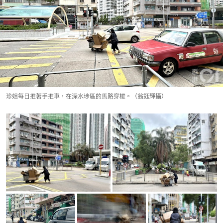
珍姐每日推著手推車，在深水埗區的馬路穿梭。（翁鈺輝攝）