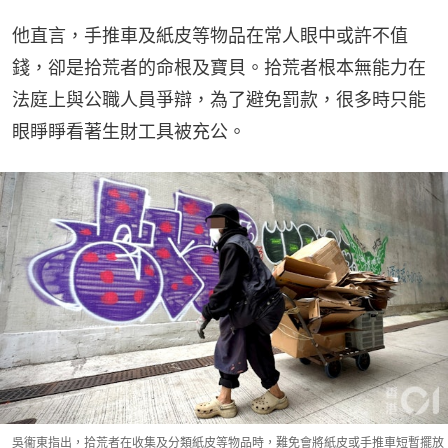
他直言，手推車及紙皮等物品在常人眼中或許不值
錢，卻是拾荒者的命根及寶貝。拾荒者根本無能力在
法庭上與公職人員爭辯，為了避免罰款，很多時只能
眼睜睜看著生財工具被充公。
吳衞東指出，拾荒者在收集及分類紙皮等物品時，難免會將紙皮或手推車短暫擺放