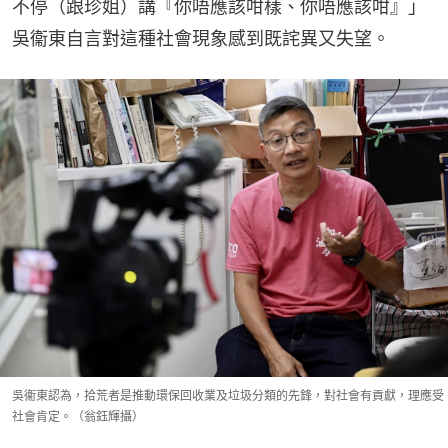
不停（跟珍姐）講『你唔應該咁樣、你唔應該咁』」
吳衞東自言對這種社會現象感到既詫異又失望。
吳衞東認為，拾荒者是推動環保回收業及垃圾分類的先鋒，對社會有貢獻，理應受
社會肯定。（翁鈺輝攝）