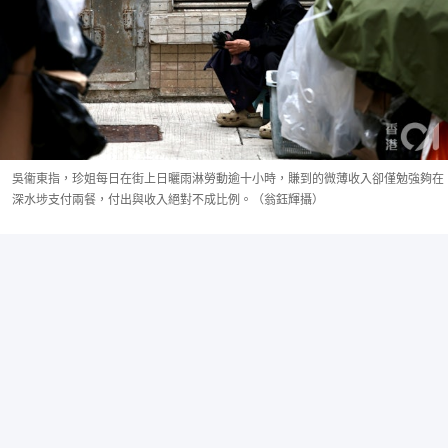
吳衞東指，珍姐每日在街上日曬雨淋勞動逾十小時，賺到的微薄收入卻僅勉強夠在
深水埗支付兩餐，付出與收入絕對不成比例。（翁鈺輝攝）