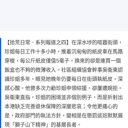
【拾荒日常．系列報道之四】在深水埗的喧囂街頭，
珍姐每日工作十多小時，推着沉甸甸的紙皮車在馬路
穿梭，每公斤紙皮僅值5毫子，換來的卻是連買一個
飯盒也不夠的微薄收入。社區組織協會幹事吳衞東認
識珍姐多年，眼見她晚年仍要每日在街頭執紙皮，深
感心酸。他曾多次力勸珍姐申領綜援，卻屢遭婉拒。
吳衞東直指，珍姐的困境並非個別例子，而是折射出
本港缺乏完善退休保障的深層悲哀；令他更痛心的
是，政府部門的執法方針，變相是在懲罰這班默默展
現「獅子山下精神」的基層長者。