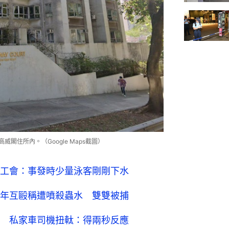
閣住所內。（Google Maps截圖）
工會：事發時少量泳客剛剛下水
年互毆稱遭噴殺蟲水 雙雙被捕
 私家車司機扭軚：得兩秒反應