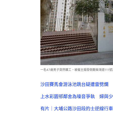
一名47歲男子突然曠工，被僱主揭發倒斃柴灣道111號高威
沙田賽馬會游泳池跳台疑遭雷劈爛 
上水彩園邨鄰舍為噪音爭執 婦與少
有片｜大埔公路沙田段的士逆線行車