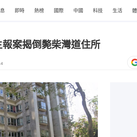
息
即時
熱榜
國際
中國
科技
生活
體
主報案揭倒斃柴灣道住所
34