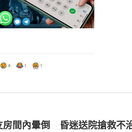
8
1
1
友房間內暈倒 昏迷送院搶救不