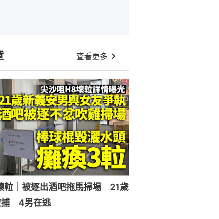
章
查看更多
壞𨋢｜被逐出酒吧拖馬掃場 21歲
捕 4男在逃