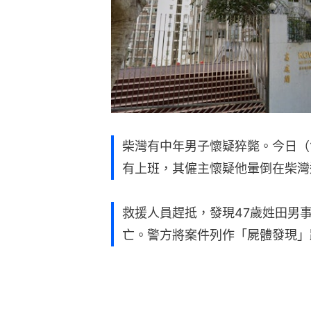
柴灣有中年男子懷疑猝斃。今日（1
有上班，其僱主懷疑他暈倒在柴灣
救援人員趕抵，發現47歲姓田男
亡。警方將案件列作「屍體發現」