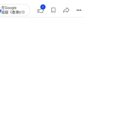
7
在Google
追蹤《香港01》