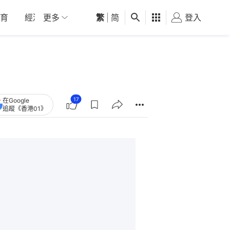
育
經濟
更多
01深圳
繁
觀點
|
简
健康
好食玩飛
登入
女
17
在Google
追蹤《香港01》