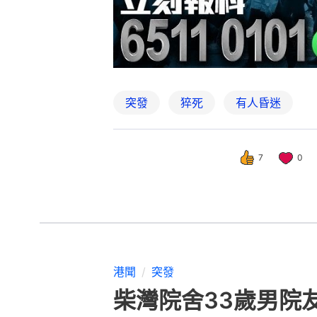
突發
猝死
有人昏迷
7
0
港聞
突發
柴灣院舍33歲男院