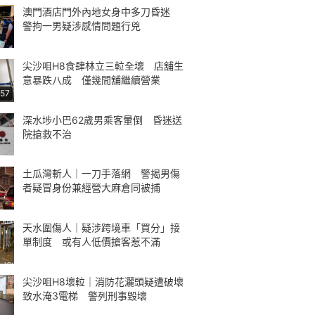
澳門酒店門外內地女身中多刀昏迷
警拘一男疑涉感情問題行兇
尖沙咀H8食肆林立三𨋢全壞 店舖生
意暴跌八成 僅幾間舖繼續營業
:57
深水埗小巴62歲男乘客暈倒 昏迷送
院搶救不治
土瓜灣斬人｜一刀手落網 警揭男傷
者疑冒身份兼經營大麻倉同被捕
天水圍傷人｜疑涉跨境車「買分」接
單制度 或有人低價搶客惹不滿
尖沙咀H8壞𨋢｜消防花灑頭疑遭破壞
致水淹3電梯 警列刑事毀壞