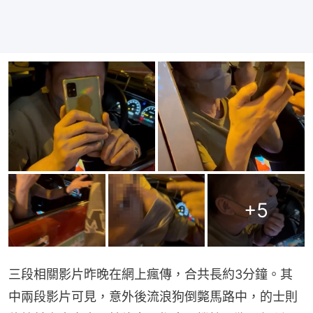
+
5
三段相關影片昨晚在網上瘋傳，合共長約3分鐘。其
中兩段影片可見，意外後流浪狗倒斃馬路中，的士則