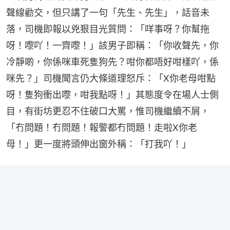
聲線勸交，但只講了一句「先生、先生」，話音未
落，司機即報以兇狠目光質問：「咩事呀？你幫拖
呀！嚟吖！一齊嚟！」該男子即稱：「你收聲先，你
冷靜啲，你係咪車死隻狗先？咁你都唔好咁樣吖，係
咪先？」司機聞言仍大條道理怒斥：「X你老母咁點
呀！隻狗衝出嚟，咁我點呀！」其態度令在場人士側
目，有街坊更忍不住破口大罵，惟司機繼續不屑，
「冇問題！冇問題！報警都冇問題！走啦X你老
母！」更一度將頭伸出窗外稱：「打我吖！」