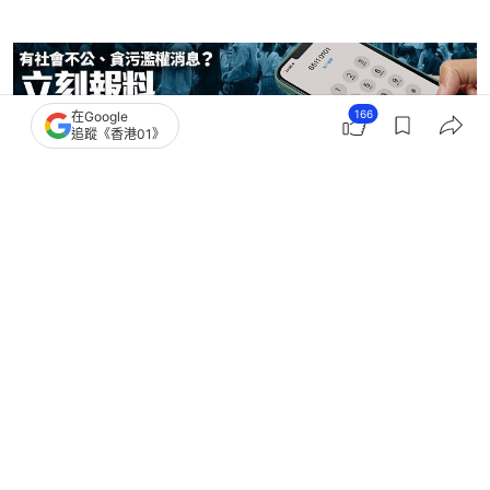
166
在Google
追蹤《香港01》
突發
保護動物
3
1
9
0
23
港聞
突發
有片｜深水埗司機疑不忿被砵 爆粗辱
罵女乘客 車主：告你性騷擾