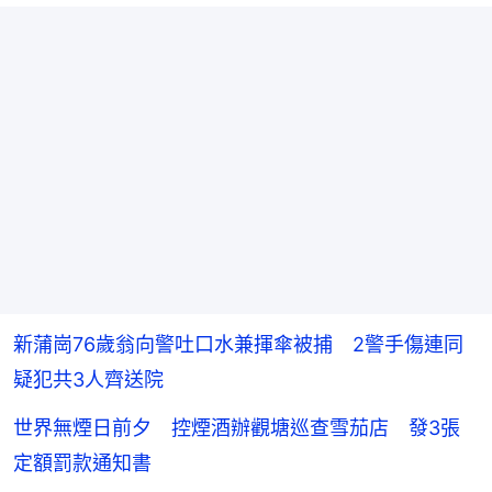
新蒲崗76歲翁向警吐口水兼揮傘被捕 2警手傷連同
疑犯共3人齊送院
世界無煙日前夕 控煙酒辦觀塘巡查雪茄店 發3張
定額罰款通知書