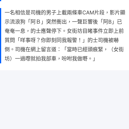
一名相信是司機的男子上載兩條車CAM片段，影片顯
示流浪狗「阿Ｂ」突然衝出，一聲巨響後「阿B」已
奄奄一息，的士應聲停下。女街坊目睹事件立即上前
質問「咩事呀？你即刻同我報警！」的士司機被嚇
倒。司機在網上留言道：「當時已經頭痕緊，（女街
坊）一過嚟就拍我部車，吩咐我做嘢。」