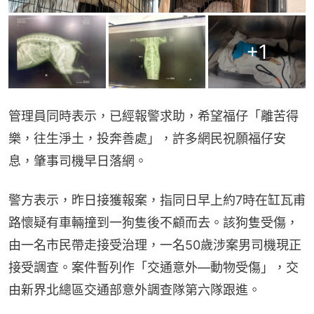
+
1
管理員同時表示，已經報警求助，希望福仔「離苦得
樂，往生淨土，投奔善處」，許多網民祝願福仔安
息，肇事司機早日落網。
警方表示，昨日接獲報案，指同日早上約7時在缸瓦甫
路懷疑有車輛撞到一狗隻後不顧而去。該狗隻受傷，
由一名市民帶走接受治理，一名50歲涉案男司機現正
接受調查。案件暫列作「交通意外—動物受傷」，交
由新界北總區交通部意外調查隊第六隊跟進。