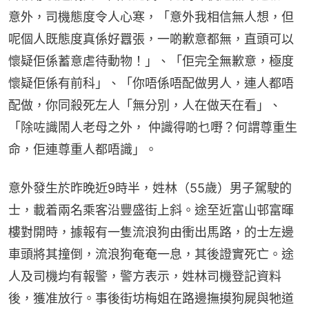
意外，司機態度令人心寒，「意外我相信無人想，但
呢個人既態度真係好囂張，一啲歉意都無，直頭可以
懷疑佢係蓄意虐待動物！」、「佢完全無歉意，極度
懷疑佢係有前科」、「你唔係唔配做男人，連人都唔
配做，你同殺死左人「無分別，人在做天在看」、
「除咗識鬧人老母之外， 仲識得啲乜嘢？何謂尊重生
命，佢連尊重人都唔識」。
意外發生於昨晚近9時半，姓林（55歲）男子駕駛的
士，載着兩名乘客沿豐盛街上斜。途至近富山邨富暉
樓對開時，據報有一隻流浪狗由衝出馬路，的士左邊
車頭將其撞倒，流浪狗奄奄一息，其後證實死亡。途
人及司機均有報警，警方表示，姓林司機登記資料
後，獲准放行。事後街坊梅姐在路邊撫摸狗屍與牠道