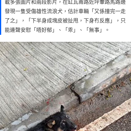
載多張圖片和兩段影片，在缸瓦甫路近坪輋路馬路邊
發現一隻受傷雄性流浪犬，估計車輛「又係撞完一走
了之」，「下半身成塊皮被扯甩，下身冇反應」，只
能連聲安慰「唔好郁」、「乖」、「無事」。