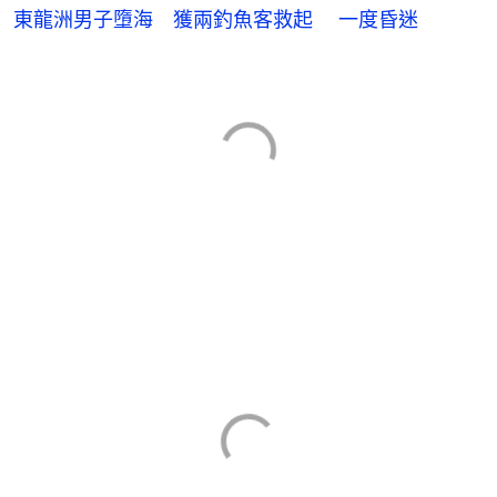
東龍洲男子墮海 獲兩釣魚客救起 一度昏迷