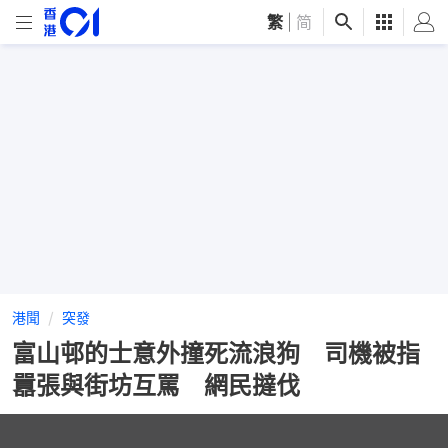
繁
|
简
港聞
突發
富山邨的士意外撞死流浪狗 司機被指
囂張與街坊互罵 網民撻伐