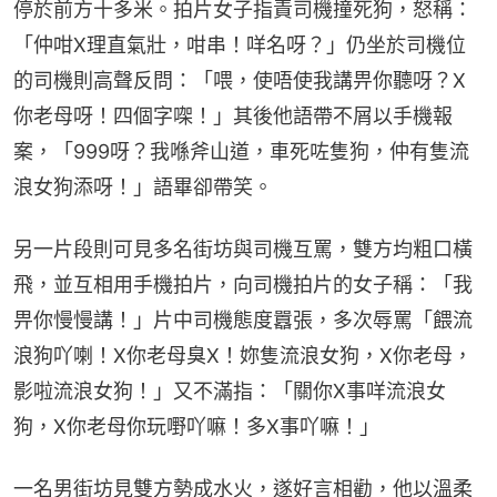
停於前方十多米。拍片女子指責司機撞死狗，怒稱：
「仲咁X理直氣壯，咁串！咩名呀？」仍坐於司機位
的司機則高聲反問：「喂，使唔使我講畀你聽呀？X
你老母呀！四個字㗎！」其後他語帶不屑以手機報
案，「999呀？我喺斧山道，車死咗隻狗，仲有隻流
浪女狗添呀！」語畢卻帶笑。
另一片段則可見多名街坊與司機互罵，雙方均粗口橫
飛，並互相用手機拍片，向司機拍片的女子稱：「我
畀你慢慢講！」片中司機態度囂張，多次辱罵「餵流
浪狗吖喇！X你老母臭X！妳隻流浪女狗，X你老母，
影啦流浪女狗！」又不滿指：「關你X事咩流浪女
狗，X你老母你玩嘢吖嘛！多X事吖嘛！」
一名男街坊見雙方勢成水火，遂好言相勸，他以溫柔