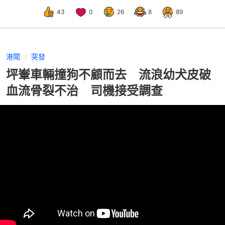
43
0
26
8
89
港聞
突發
坪輋車輛撞狗不顧而去 流浪幼犬皮破
血流骨裂不治 司機接受調查