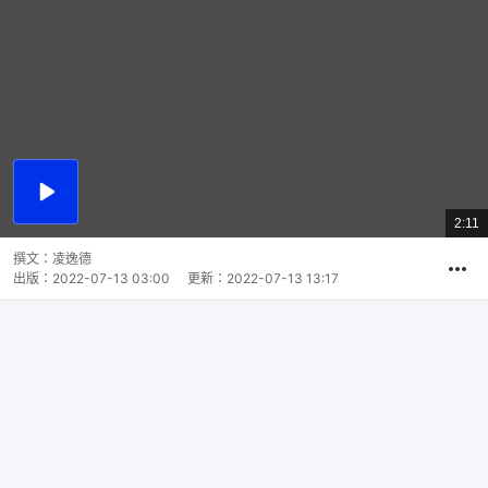
播
放
2:11
總
影
共
片
時
撰文：
凌逸德
間
出版：
2022-07-13 03:00
更新：
2022-07-13 13:17