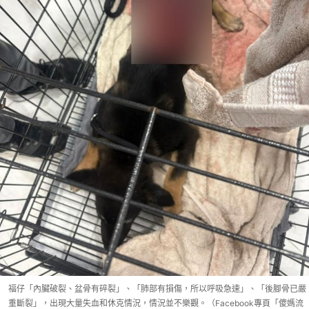
福仔「內臟破裂、盆骨有碎裂」、「肺部有損傷，所以呼吸急速」、「後腳骨已嚴
重斷裂」，出現大量失血和休克情況，情況並不樂觀。（Facebook專頁「傻媽流