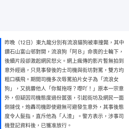
昨晚（12日）東九龍分別有流浪貓狗被車撞斃，其中
鑽石山富山邨對開，流浪狗「阿Ｂ」命喪的士輪下，
後續片段卻激起網民怒火。網上瘋傳的影片暫無拍到
意外經過，只見事發後的士司機與街坊對罵，雙方均
粗口橫飛。期間司機多次辱罵拍片女子為「流浪女
狗」，又挑釁他人「你幫拖呀？嚟吖！」原本一宗意
外，但疑因司機態度過份嚚張，引起街坊及網民一面
倒撻伐，炮轟司機即使避無可避發生意外，其事後態
度令人髮指，直斥他為「人渣」。警方表示，涉事司
機登記資料後，已獲准放行。