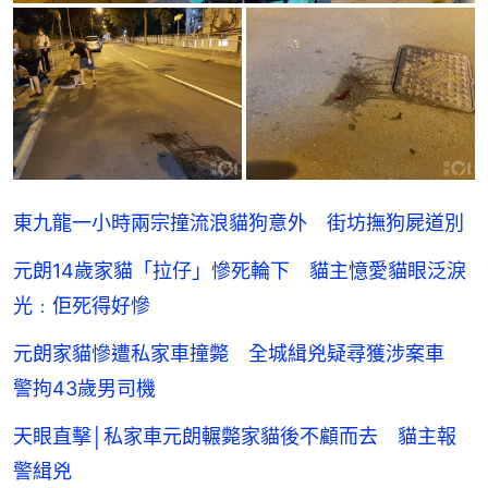
東九龍一小時兩宗撞流浪貓狗意外 街坊撫狗屍道別
元朗14歲家貓「拉仔」慘死輪下 貓主憶愛貓眼泛淚
光﹕佢死得好慘
元朗家貓慘遭私家車撞斃 全城緝兇疑尋獲涉案車
警拘43歲男司機
天眼直擊│私家車元朗輾斃家貓後不顧而去 貓主報
警緝兇