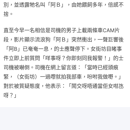
別，並透露牠名叫「阿Ｂ」，由她餵飼多年，倍感不
捨。
直至今早一名相信是司機的男子上載兩條車CAM片
段，影片顯示流浪狗「阿Ｂ」突然衝出，一聲巨響後
「阿B」已奄奄一息，的士應聲停下。女街坊目睹事
件立即上前質問「咩事呀？你即刻同我報警！」的士
司機被嚇倒。司機在網上留言道：「當時已經頭痕
緊，（女街坊）一過嚟就拍我部車，吩咐我做嘢。」
對於被質疑態度，他表示：「鬧交呀唔通當佢女咁氹
呀？」