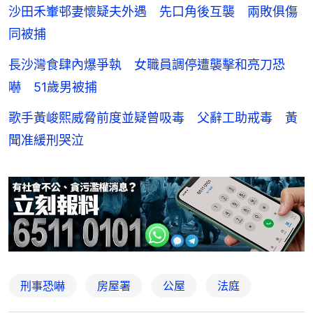
沙田禾輋邨妻懷疑夫外遇 先口角後互襲 兩敗俱傷
同被捕
長沙灣食肆內爆爭執 女職員調停遭襲擊和亮刀恐
嚇 51歲男被捕
歌手黃峻熙威脅前度並疑曾吸毒 父辭工助戒毒 黃
聞准緩刑哭泣
刑事恐嚇
房屋署
公屋
法庭