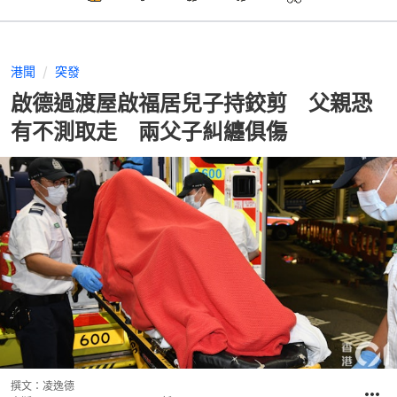
港聞
突發
啟德過渡屋啟福居兒子持鉸剪 父親恐
有不測取走 兩父子糾纏俱傷
撰文：
凌逸德