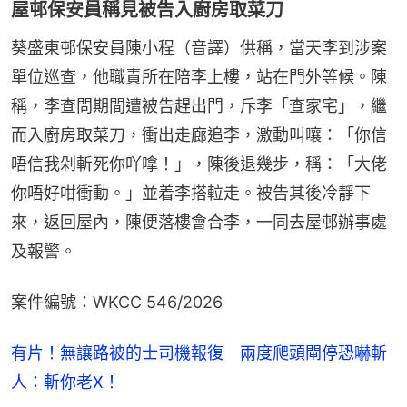
屋邨保安員稱見被告入廚房取菜刀
葵盛東邨保安員陳小程（音譯）供稱，當天李到涉案
單位巡查，他職責所在陪李上樓，站在門外等候。陳
稱，李查問期間遭被告趕出門，斥李「查家宅」，繼
而入廚房取菜刀，衝出走廊追李，激動叫嚷：「你信
唔信我剁斬死你吖嗱！」，陳後退幾步，稱：「大佬
你唔好咁衝動。」並着李搭𨋢走。被告其後冷靜下
來，返回屋內，陳便落樓會合李，一同去屋邨辦事處
及報警。
案件編號：WKCC 546/2026
有片！無讓路被的士司機報復 兩度爬頭閘停恐嚇斬
人：斬你老X！