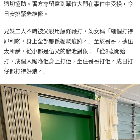
適切協助。署方亦留意到單位大門在事件中受損，今
日安排緊急維修。
兄妹二人不時被父親用藤條鞭打，幼女稱「細個打得
犀利啲，身上全部都係鞭嘅痕跡。」至於哥哥，據伍
太所講，從小都是伍父的發泄對象：「從3歲開始
打，成個人跪喺佢身上打佢，坐住哥哥打佢。成日打
仔都打得好狼。」