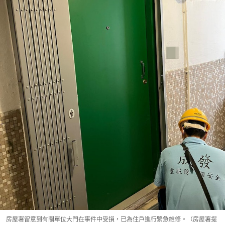
房屋署留意到有關單位大門在事件中受損，已為住戶進行緊急維修。（房屋署提