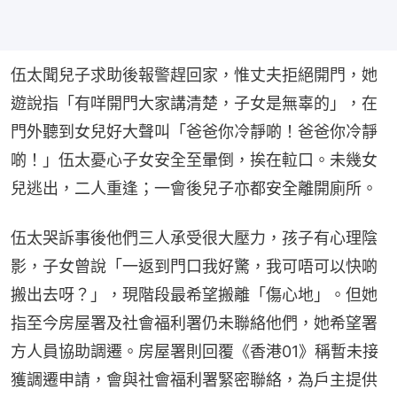
伍太聞兒子求助後報警趕回家，惟丈夫拒絕開門，她
遊說指「有咩開門大家講清楚，子女是無辜的」，在
門外聽到女兒好大聲叫「爸爸你冷靜啲！爸爸你冷靜
啲！」伍太憂心子女安全至暈倒，挨在𨋢口。未幾女
兒逃出，二人重逢；一會後兒子亦都安全離開廁所。
伍太哭訴事後他們三人承受很大壓力，孩子有心理陰
影，子女曾說「一返到門口我好驚，我可唔可以快啲
搬出去呀？」，現階段最希望搬離「傷心地」。但她
指至今房屋署及社會福利署仍未聯絡他們，她希望署
方人員協助調遷。房屋署則回覆《香港01》稱暫未接
獲調遷申請，會與社會福利署緊密聯絡，為戶主提供