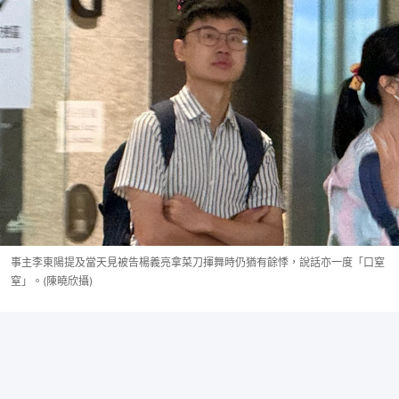
事主李東陽提及當天見被告楊義亮拿菜刀揮舞時仍猶有餘悸，說話亦一度「口窒
窒」。(陳曉欣攝)