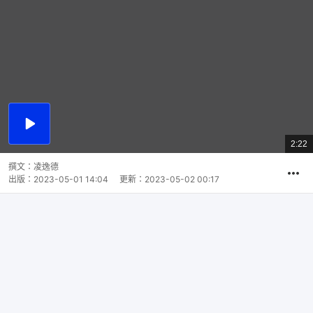
播
放
2:22
總
影
共
片
時
撰文：
凌逸德
間
出版：
2023-05-01 14:04
更新：
2023-05-02 00:17