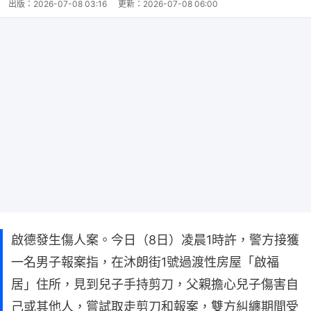
出版：
2026-07-08 03:16
更新：
2026-07-08 06:00
啟德發生傷人案。今日（8日）凌晨1時許，警方接獲
一名男子報案指，在沐朗街1號過渡性房屋「啟福
居」住所，見到兒子手持剪刀，父親擔心兒子傷害自
己或其他人，嘗試取走剪刀和報案，雙方糾纏期間受