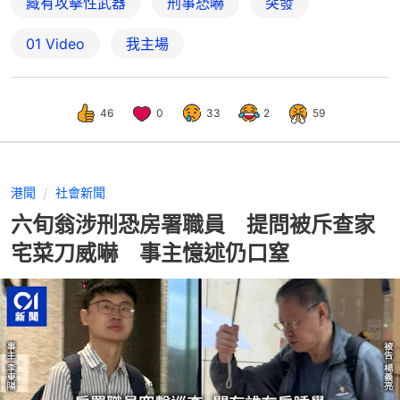
藏有攻擊性武器
刑事恐嚇
突發
01 Video
我主場
46
0
33
2
59
港聞
社會新聞
六旬翁涉刑恐房署職員 提問被斥查家
宅菜刀威嚇 事主憶述仍口窒