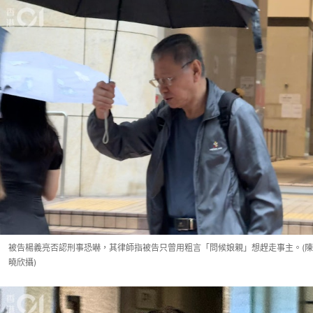
被告楊義亮否認刑事恐嚇，其律師指被告只曾用粗言「問候娘親」想趕走事主。(陳
曉欣攝)