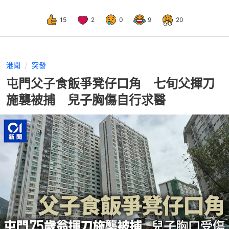
15
2
0
9
20
港聞
突發
屯門父子食飯爭凳仔口角 七旬父揮刀
施襲被捕 兒子胸傷自行求醫