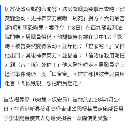
居於葵盛東邨的六旬翁，遇房署職員突擊巡查時，涉
突變激動，更揮舞菜刀威嚇「剁死」對方。六旬翁否
認1項刑事恐嚇罪，案件今（18日）在西九龍裁判法
院開審。男職員供稱，他問被告有誰在其中1房睡覺
時，被告突然變得激動，並斥他：「查家宅。」又推
他出門，其後揮舞菜刀，並揚言：「信唔信我用呢把
刀剁（音：琢）死你！」他大驚搭𨋢走。男職員庭上
憶述事件時仍一度「口窒窒」。辯方卻指被告只曾用
粗言「問候娘親」想把職員趕走。
被告楊義亮（66歲，保安員）被控於2026年1月27
日，在香港新界葵涌葵盛東邨盛國樓某層走廊威脅男
子李東陽會使其人身遭受損害，意圖使他受驚。