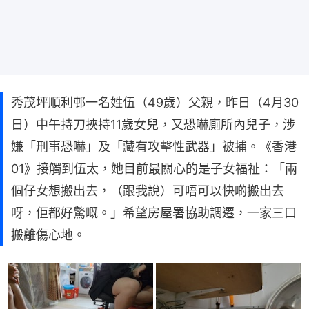
秀茂坪順利邨一名姓伍（49歲）父親，昨日（4月30
日）中午持刀挾持11歲女兒，又恐嚇廁所內兒子，涉
嫌「刑事恐嚇」及「藏有攻擊性武器」被捕。《香港
01》接觸到伍太，她目前最關心的是子女福祉：「兩
個仔女想搬出去，（跟我說）可唔可以快啲搬出去
呀，佢都好驚嘅。」希望房屋署協助調遷，一家三口
搬離傷心地。