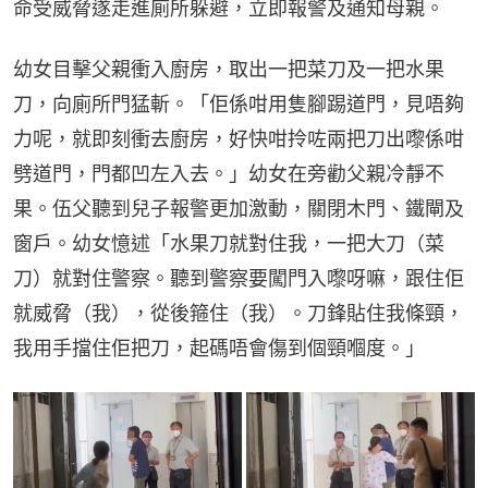
命受威脅遂走進廁所躲避，立即報警及通知母親。
幼女目擊父親衝入廚房，取出一把菜刀及一把水果
刀，向廁所門猛斬。「佢係咁用隻腳踢道門，見唔夠
力呢，就即刻衝去廚房，好快咁拎咗兩把刀出嚟係咁
劈道門，門都凹左入去。」幼女在旁勸父親冷靜不
果。伍父聽到兒子報警更加激動，關閉木門、鐵閘及
窗戶。幼女憶述「水果刀就對住我，一把大刀（菜
刀）就對住警察。聽到警察要闖門入嚟呀嘛，跟住佢
就威脅（我），從後箍住（我）。刀鋒貼住我條頸，
我用手擋住佢把刀，起碼唔會傷到個頸嗰度。」