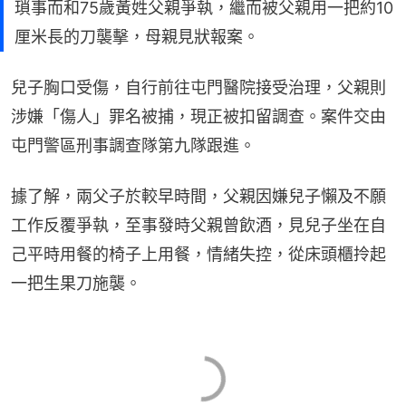
瑣事而和75歲黃姓父親爭執，繼而被父親用一把約10
厘米長的刀襲擊，母親見狀報案。
兒子胸口受傷，自行前往屯門醫院接受治理，父親則
涉嫌「傷人」罪名被捕，現正被扣留調查。案件交由
屯門警區刑事調查隊第九隊跟進。
據了解，兩父子於較早時間，父親因嫌兒子懶及不願
工作反覆爭執，至事發時父親曾飲酒，見兒子坐在自
己平時用餐的椅子上用餐，情緒失控，從床頭櫃拎起
一把生果刀施襲。