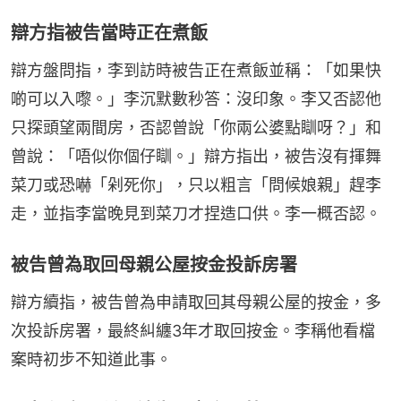
辯方指被告當時正在煮飯
辯方盤問指，李到訪時被告正在煮飯並稱：「如果快
啲可以入嚟。」李沉默數秒答：沒印象。李又否認他
只探頭望兩間房，否認曾說「你兩公婆點瞓呀？」和
曾說：「唔似你個仔瞓。」辯方指出，被告沒有揮舞
菜刀或恐嚇「剁死你」，只以粗言「問候娘親」趕李
走，並指李當晚見到菜刀才捏造口供。李一概否認。
被告曾為取回母親公屋按金投訴房署
辯方續指，被告曾為申請取回其母親公屋的按金，多
次投訴房署，最終糾纏3年才取回按金。李稱他看檔
案時初步不知道此事。