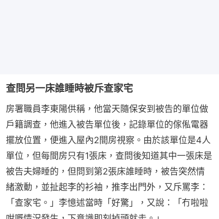
查問另一床誰睡時被斥查家宅
房署職員李東陽供稱，他當天隨保安到被告的單位做
戶籍調查，他進入被告單位後，記錄單位的傢俬電器
擺放位置，便進入屋內2間房視察。由於該單位是4人
單位，但每間房只有1張床，查問後知道其中一張床是
被告夫婦睡的，但問到第2張床誰睡時，被告突然情
緒激動，並扯起李的衫袖，推李出門外，又斥罵李：
「查家宅。」李憶述當時「好驚」，又說：「冇啦啦
咁嘅情況發生，下意識即刻掉頭就走。」