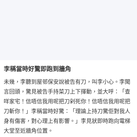
李稱當時好驚即跑到牆角
未幾，李聽到屋邨保安說被告有刀，叫李小心。李聞
言回頭，驚見被告手持菜刀上下揮動，並大呼：「查
咩家宅！信唔信我用呢把刀剁死你！信唔信我用呢把
刀斬你！」李稱當時好驚：「理論上持刀驚佢對我人
身有傷害，對心理上有影響。」李見狀即時跑向電梯
大堂至近牆角位置。