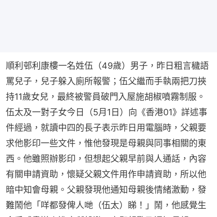
順利邨利康樓一名姓伍（49歲）男子，昨日粗言穢語
罵兒子，兒子躲入廁所報警；伍父繼而手執兩把刀挾
持11歲女兒，最終被警員破門入屋施胡椒噴霧制服。
伍太及一對子女今日（5月1日）向《香港01》詳述事
件經過，就讀中四的長子表示昨日用電腦時，父親要
求他影印一些文件，惟他發現是母親與同事相關的東
西。他雖照辦影印，但想起父親早前與人通話，內容
有關申請資助，懷疑父親文件用作申請資助，所以他
暗中知會母親。父親發現他通知母親後情緒激動，發
難鬧他「咩都發俾人哋（伍太）睇！」鬧，他感覺生