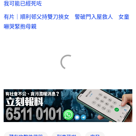
我可能已經死咗
有片｜順利邨父持雙刀挾女 警破門入屋救人 女童
嚇哭緊抱母親