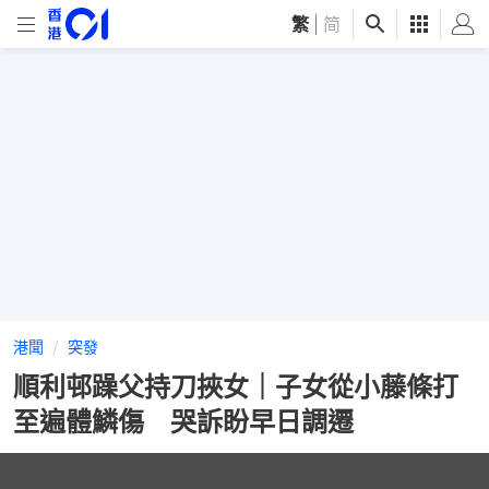
繁
|
简
港聞
突發
順利邨躁父持刀挾女｜子女從小藤條打
至遍體鱗傷 哭訴盼早日調遷