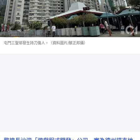
屯門三聖邨發生持刀傷人。（資料圖片/蔡正邦攝）