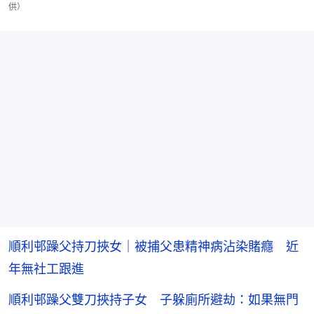
供）
順利邨躁父持刀挾女｜被捕父患精神病沾染賭癮 近
年無社工跟進
順利邨躁父雙刀挾持子女 子躲廁所避劫：如果無門