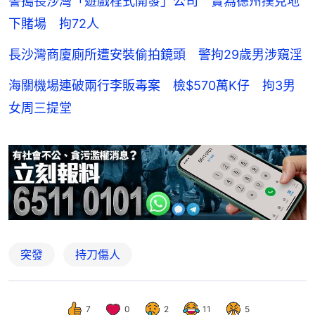
警搗長沙灣「遊戲程式開發」公司 實為德州撲克地
下賭場 拘72人
長沙灣商廈廁所遭安裝偷拍鏡頭 警拘29歲男涉窺淫
海關機場連破兩行李販毒案 檢$570萬K仔 拘3男
女周三提堂
突發
持刀傷人
7
0
2
11
5