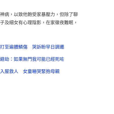
神病，以致他飽受家暴壓力，但除了聊
子及細女有心理陰影，在家徹夜難眠，
打至遍體鱗傷 哭訴盼早日調遷
避劫：如果無門我可能已經死咗
入屋救人 女童嚇哭緊抱母親