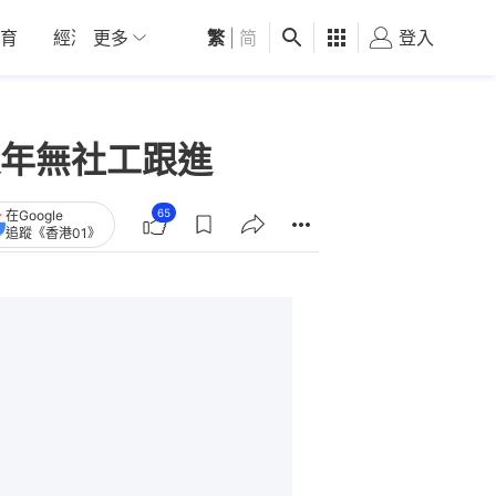
育
經濟
更多
01深圳
繁
觀點
|
简
健康
好食玩飛
登入
女
年無社工跟進
65
在Google
追蹤《香港01》