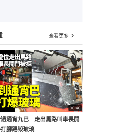
章
查看更多
00:40
錯過通宵九巴 走出馬路叫車長開
拳打腳踢毀玻璃