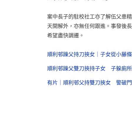
案中長子的駐校社工亦了解伍父患精
天開解外，亦無任何跟進。事發後長
希望盡快調遷。
順利邨躁父持刀挾女｜子女從小藤條
順利邨躁父雙刀挾持子女 子躲廁所
有片｜順利邨父持雙刀挾女 警破門