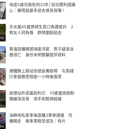
母虐5歲兒致死判22年│街坊聞判感痛
心：養唔掂最多送去保良局囉！
天水圍45歲男傾生意口角遭棍扑 2
男友人同負傷 群煞圍毆逃走
:56
葵涌貨櫃碼頭海面浮屍 男子疑游泳
遇溺亡 身份未明警籲提供資料
港鐵錦上路站信號設備故障 屯馬綫
行車服務受阻逾一小時後復常
啟德站外渠蓋如利刃 10歲童跣倒割
傷腿深見骨 須手術駁神經線
油麻地私家車後退釀3車串燒撞 司
機開走 單車男險受波及｜有片
:54