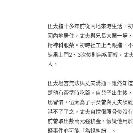
伍太指十多年前從內地來港生活，初
回內地居住，丈夫與兄長大鬧一場，
精神科服藥。初時社工上門跟進，不
結果上門2、3次後則無疾而終，丈
人。
伍太坦言無法與丈夫溝通，雖然知道
楚他有否準時吃藥。自兒子出生後，
馬習慣，伍太為了子女曾與丈夫談離
港不了了之。丈夫自撞傷腰骨後沒有
前曾取出數萬元強積金，懷疑他用於
疑事件亦可能「為錢糾紛」。