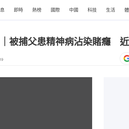
息
即時
熱榜
國際
中國
科技
生活
體
｜被捕父患精神病沾染賭癮 近
19