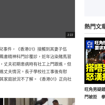
熱門文
2:22
總
共
時
間
兒事件，《香港01》接觸到其妻子伍
鳳書精神科門診覆診，近年沾染賭馬習
，丈夫初期患病時有社工上門跟進，但
進丈夫情況。長子學校社工事後有慰
其家庭狀況不了解。《香港01》正向社
旺角男疑
門被拒 