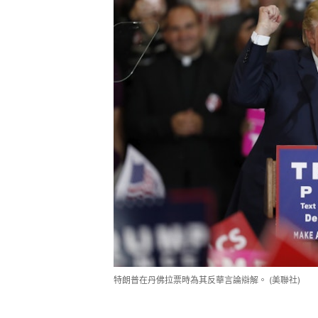
特朗普在丹佛拉票時為其反華言論辯解。 (美聯社)