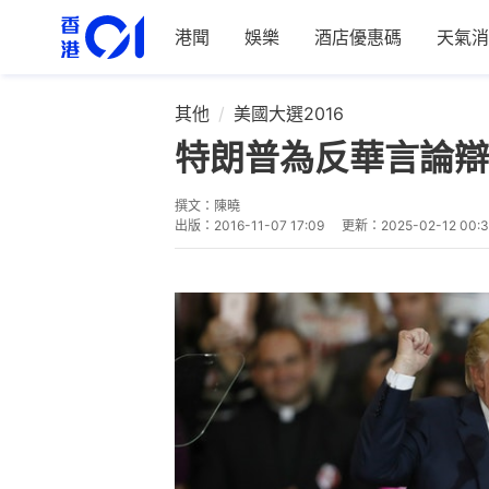
港聞
娛樂
酒店優惠碼
天氣消
其他
美國大選2016
特朗普為反華言論辯
撰文：
陳曉
出版：
2016-11-07 17:09
更新：
2025-02-12 00: