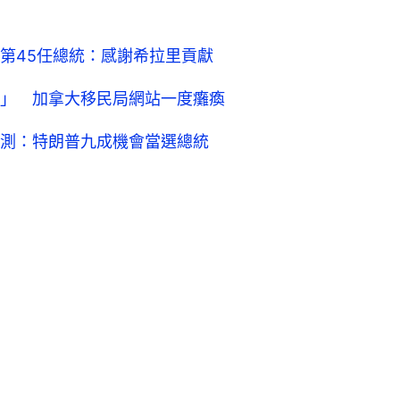
第45任總統：感謝希拉里貢獻
」 加拿大移民局網站一度癱瘓
測：特朗普九成機會當選總統