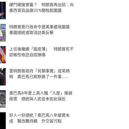
硬鬥硬誰會贏？ 特朗普再出招：向
墨西哥貨品徵20%關稅起圍牆
特朗普簽行政命令建美墨邊境圍牆
墨國總統或取消訪美反擊
上任後繼續「面皮薄」 特朗普死不
認帳性格恐自招損傷
當特朗普政府「另類事實」成笑柄
時 奧巴馬已默默做了一件事……
奧巴馬8年愛上真人騷「入屋」推銷
政策 總統與人民從未如此接近
好人＝好總統？奧巴馬八年槍管未
成 醫改難持續 外交留污點