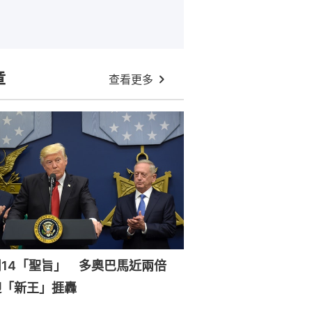
章
查看更多
周14「聖旨」 多奧巴馬近兩倍
迎「新王」捱轟