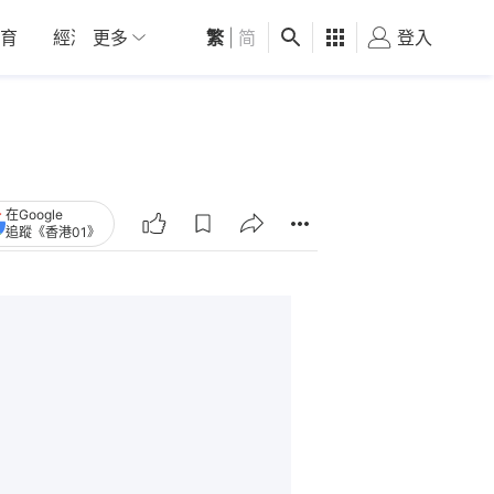
育
經濟
更多
01深圳
繁
觀點
|
简
健康
好食玩飛
登入
女
在Google
追蹤《香港01》