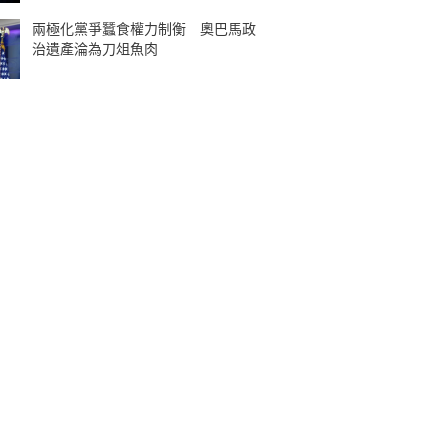
兩極化黨爭蠶食權力制衡 奧巴馬政
治遺產淪為刀俎魚肉