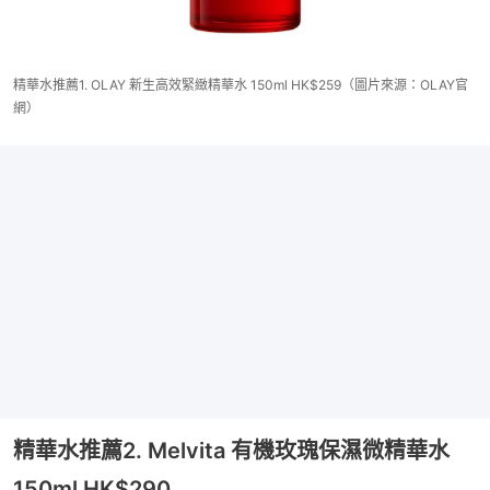
精華水推薦1. OLAY 新生高效緊緻精華水 150ml HK$259（圖片來源：OLAY官
網）
精華水推薦2. Melvita 有機玫瑰保濕微精華水
150ml HK$290