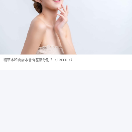
精華水和爽膚水會有甚麼分別？（FREEPIK）