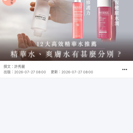
撰文：
許秀麗
出版：
2026-07-27 08:00
更新：
2026-07-27 08:00