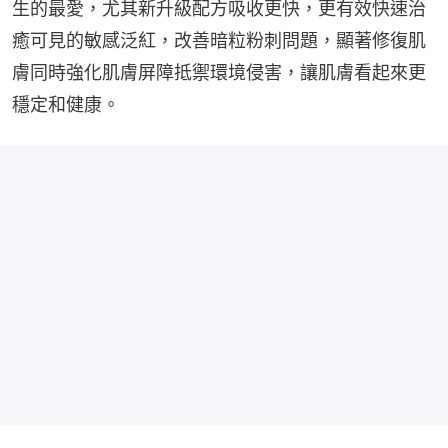
生的最愛，尤其新升級配方吸收更快，更有效快速治
癒可見的敏感泛紅，改善暗粒粉刺問題，顯著修復肌
膚同時強化肌膚屏障抵禦環境侵害，讓肌膚看起來更
穩定和健康。