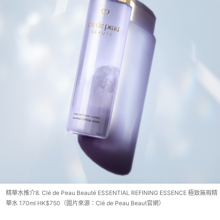
精華水推介8. Clé de Peau Beauté ESSENTIAL REFINING ESSENCE 極致無瑕精
華水 170ml HK$750（圖片來源：Clé de Peau Beaut官網）