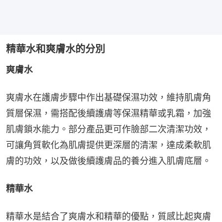
精華水和爽膚水的分別
爽膚水
爽膚水在護膚步驟中作出基礎保濕功效，維持肌膚角
質層保濕，需搭配後續護膚等保濕精華或乳霜，加強
肌膚鎖水能力。部分產品更可作臉部二次清潔功效，
可讓角質軟化為肌膚提供更深層的清潔，達成柔軟肌
膚的功效，以及做後續護膚品的養分進入肌膚底層。
精華水
精華水是結合了爽膚水和精華的優點，質感比起爽膚