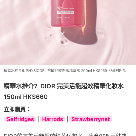
精華水推介6. PHYSIOGEL 抗敏紓緩修護精華水 200ml HK$269（品牌提供）
精華水推介7. DIOR 完美活能超效精華化妝水
150ml HK$660
立即購買：
Selfridges
|
Harrods
|
Strawberrynet