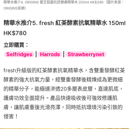
精華水推介4. ORIGINS 靈芝菇菌抗逆健膚精華水 200ml HK$390（圖片來源：
ORIGINS官網）
精華水推介5. fresh 紅茶酵素抗氧精華水 150ml
HK$780
立即購買：
Selfridges
|
Harrods
|
Strawberrynet
fresh升級版的紅茶酵素抗氧精華水，含雙重發酵紅茶
酵素的強大抗氧力量，經雙重發酵後精煉成為更微細
的精華分子，能極速滲透20多層表皮層，直達肌底，
護膚功效全面提升。產品快速吸收後可強效修護肌
膚，讓肌膚重復光滑亮澤，同時抵抗環境污染引致的
侵害！