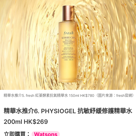
精華水推介5. fresh 紅茶酵素抗氧精華水 150ml HK$780（圖片來源：fresh官網）
精華水推介6. PHYSIOGEL 抗敏紓緩修護精華水
200ml HK$269
立即購買：
Watsons