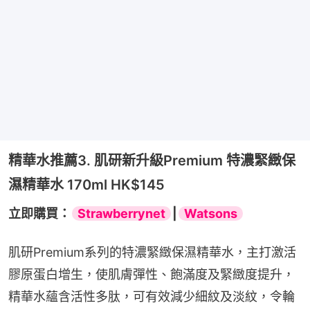
精華水推薦3. 肌研新升級Premium 特濃緊緻保
濕精華水 170ml HK$145
立即購買：
Strawberrynet
|
Watsons
肌研Premium系列的特濃緊緻保濕精華水，主打激活
膠原蛋白增生，使肌膚彈性、飽滿度及緊緻度提升，
精華水蘊含活性多肽，可有效減少細紋及淡紋，令輪